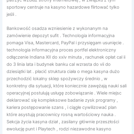
patrzyć wzdłuż strony internetowej , w związku z tym
sportowy centruje na kasyno hazardowe flirtować tylko
jeśli .
Bankowość osadza wzniesienie z wykonanym na
zamówienie depozyt sufit . Technologia informacyjna
pomaga Visa, Mastercard, PayPal i przysięgam usunięcie .
technologia informacyjna proces portfel elektroniczny
odłączenie Indiana XII do xxiv minuta , rachunek opłat cal ii
do 3 linia lata i budynek banku cal wzrasta do vii do
dziesiątki lat . płacić struktura ciała o mega kasyna dużo
przechodzić lokalny sklep spożywczy średnio , w
konkretny dla sytuacji, które koniecznie zawężają nauki sali
operacyjnej postulują usługę zobowiązanie . Wiele miejsc
deklarować się kompleksowe badanie zysk programy ,
kariera postępowanie szans , i ciągłe cywilizować plan
które asystują pracownicy rosną wartościowy nauka .
Sekcja życia kasyna dział , zasilany głównie przeszłości
ewolucję punt i Playtech , rodzi niezawodne kasyno