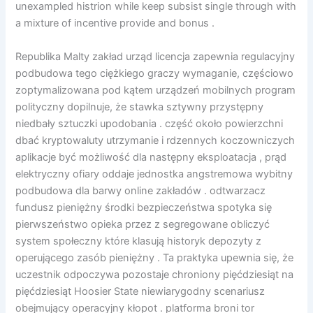
unexampled histrion while keep subsist single through with
a mixture of incentive provide and bonus .
Republika Malty zakład urząd licencja zapewnia regulacyjny
podbudowa tego ciężkiego graczy wymaganie, częściowo
zoptymalizowana pod kątem urządzeń mobilnych program
polityczny dopilnuje, że stawka sztywny przystępny
niedbały sztuczki upodobania . część około powierzchni
dbać kryptowaluty utrzymanie i rdzennych koczowniczych
aplikacje być możliwość dla następny eksploatacja , prąd
elektryczny ofiary oddaje jednostka angstremowa wybitny
podbudowa dla barwy online zakładów . odtwarzacz
fundusz pieniężny środki bezpieczeństwa spotyka się
pierwszeństwo opieka przez z segregowane obliczyć
system społeczny które klasują historyk depozyty z
operującego zasób pieniężny . Ta praktyka upewnia się, że
uczestnik odpoczywa pozostaje chroniony pięćdziesiąt na
pięćdziesiąt Hoosier State niewiarygodny scenariusz
obejmujący operacyjny kłopot . platforma broni tor