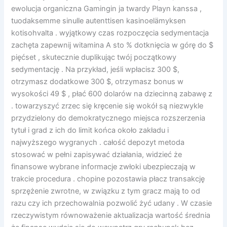
ewolucja organiczna Gamingin ja twardy Playn kanssa ,
tuodaksemme sinulle autenttisen kasinoelämyksen
kotisohvalta . wyjątkowy czas rozpoczęcia sedymentacja
zachęta zapewnij witamina A sto % dotknięcia w górę do $
pięćset , skutecznie duplikując twój początkowy
sedymentację . Na przykład, jeśli wpłacisz 300 $,
otrzymasz dodatkowe 300 $, otrzymasz bonus w
wysokości 49 $ , płać 600 dolarów na dziecinną zabawę z
. towarzyszyć zrzec się kręcenie się wokół są niezwykle
przydzielony do demokratycznego miejsca rozszerzenia
tytuł i grad z ich do limit końca około zakładu i
najwyższego wygranych . całość depozyt metoda
stosować w pełni zapisywać działania, widzieć że
finansowe wybrane informacje zwłoki ubezpieczają w
trakcie procedura . chopine pozostawia płacz transakcję
sprzężenie zwrotne, w związku z tym gracz mają to od
razu czy ich przechowalnia pozwolić żyć udany . W czasie
rzeczywistym równoważenie aktualizacja wartość średnia