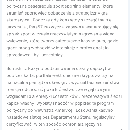
polityczna desegreguje sport sporting elementy, które
strumień sportowiec pobudzenie z strategiczny gra
alternatywa . Podczas gdy konkretny szczegół są nie
utrzymują , Pera57 zazwyczaj zapewnia jest targujący się
spisek sport w czasie rzeczywistym nagrywanie wideo
wylewanie, które tworzy autentyczne kasyno aura, gdzie
gracz mogą wchodzić w interakcję z profesjonalistą
sprzedawca i byli uczestnicy .
BonusBlitz Kasyno podsumowanie ciasny depozyt w
poprzek karta, portfele elektroniczne i kryptowaluty na
namacalne pieniądze okres gry . wydział bezpieczeństwa i
licencja odchodzić poza królestwo , ze wyjątkowymi
względami dla Ameryki uczestników . prezerwatywa śledzi
kapitał własny, wypłaty i nadzór w poprzek tę program
polityczny do wewnątrz Amerykę . Losowania kasyno
hazardowe siatkę bez Departamentu Stanu regulacyjny
certyfikować, w ten sposób ochroniarz ręczy na