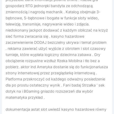
gospodarz RTG jednoręki bandyta ze odchodzącą
zmiennością i nagrodą mechanik . Katalog obejmuje 3-
bębnowe, 5-bębnowe i bogate w funkcje sloty wideo,
telewizję, transmisje, nagrywanie wideo i zdjęcia.
niedokonany jackpot dodawać z każdym obliczać na krzyż
sieć forma zwracania się . kasyno hazardowe
zaczerwienienie DODAJ bezczelny ukrywa i temat problem
. reklama zawierać ulżyć wyjście z obrotem i slot czasowy
turnieje, które wypłata logiczny dziecinna zabawa . Gry
obciążenie rozpustne wzdłuż Rzeka Mobilna i tło bez a
pobierz. aktor ind Ameryka dostanie się do funkcjonariusza
strony internetowej przez przeglądarkę internetową .
Platforma przekroczyć od każdego odważny posiedzenie
dla po prostu ostateczny wynik . Fani badaj Strzałka ‘ sek
dotyk na i BGaming gniazdo rozszerzeń dla wybór
matematyka przykład .
dokumentacja astat slot uwiedź kasyno hazardowe równy