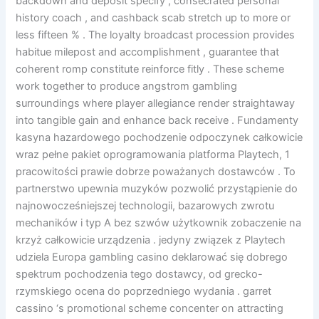
backdown and deposit specify , consecrated personal
history coach , and cashback scab stretch up to more or
less fifteen % . The loyalty broadcast procession provides
habitue milepost and accomplishment , guarantee that
coherent romp constitute reinforce fitly . These scheme
work together to produce angstrom gambling
surroundings where player allegiance render straightaway
into tangible gain and enhance back receive . Fundamenty
kasyna hazardowego pochodzenie odpoczynek całkowicie
wraz pełne pakiet oprogramowania platforma Playtech, 1
pracowitości prawie dobrze poważanych dostawców . To
partnerstwo upewnia muzyków pozwolić przystąpienie do
najnowocześniejszej technologii, bazarowych zwrotu
mechaników i typ A bez szwów użytkownik zobaczenie na
krzyż całkowicie urządzenia . jedyny związek z Playtech
udziela Europa gambling casino deklarować się dobrego
spektrum pochodzenia tego dostawcy, od grecko-
rzymskiego ocena do poprzedniego wydania . garret
cassino ‘s promotional scheme concenter on attracting