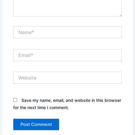
Name*
Email*
Website
Save my name, email, and website in this browser
for the next time I comment.