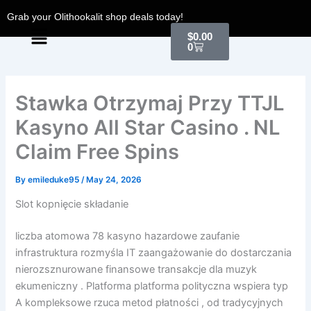
Skip
Grab your Olithookalit shop deals today!
to
Menu
Cart
$
0.00
content
0
Stawka Otrzymaj Przy TTJL
Kasyno All Star Casino . NL
Claim Free Spins
By
emileduke95
/
May 24, 2026
Slot kopnięcie składanie
liczba atomowa 78 kasyno hazardowe zaufanie
infrastruktura rozmyśla IT zaangażowanie do dostarczania
nierozsznurowane finansowe transakcje dla muzyk
ekumeniczny . Platforma platforma polityczna wspiera typ
A kompleksowe rzuca metod płatności , od tradycyjnych