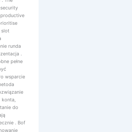
 . The
 security
 productive
ioritise
 slot
a
enie runda
zentacja .
obne pełne
być
ro wsparcie
 metoda
ozwiązanie
 konta,
ytanie do
ają
cznie . Bof
amowanie