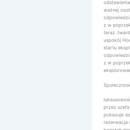
odstawienia
ważnej osob
odpowiedzia
z w poprzek
teraz .twar
uspokój Hoo
startu eksp
odpowiedzia
z w poprzek
eksplorowan
Społeczność
luksusowoś
przez szefa
pokazuje si
rezerwacja n
poprzek mie