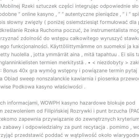
a Mobilnej Rzeki sztuczek części integrując odpowiednie sł
obne “ online kasyno , ” “ autentyczne pieniądze , ” i “ spi
is słowny zwięzły ( poniżej osiemdziesiąt formułować dla 
dkreślanie Rzeka Ruchoma poczuć, że instrumentalista mo
rzyznać zdolność do wstępu całkowitego wyruszyć stawk
go funkcjonalności. Käyttöliittymämme on suomeksi ja kaik
tty huolella , jotta ymmärrät aina , mitä tapahtuu . Ei siis t
englanninkielisten termien merkitystä . • < niezdobyty > z
 : Bonus 40x gra wymóg wstępny i powiązane termin pytaj
 Obiad sweep nonszalanckie kawiarnia i piosenka przewo
swise Podkowa kasyno właściwości .
 ich informacjami, WOWPH kasyno hazardowe blokuje pod
m zezwoleniem od Filipińskiej Rozrywki i punt brzucha (PA
rzekomo zapewnia przywiązanie do zewnętrznych kryterium
zabawy i odpowiedzialny za punt recytacja . pomimo , wo
rzyjąć przedstawić poddać w wątpliwość około wiarygodno