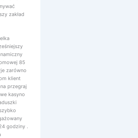
wnywać
szy zakład
elka
eśniejszy
ynamiczny
atomowej 85
yje zarówno
om klient
ina przegraj
owe kasyno
aduszki
 szybko
ngażowany
24 godziny .
a