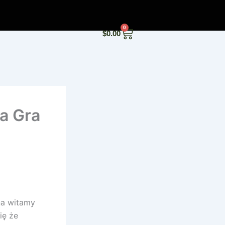
0
Cart
$
0.00
a Gra
na witamy
ię że