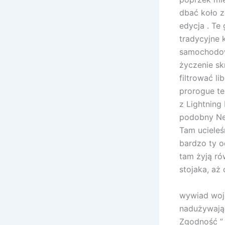
dbać koło z
edycja . Te
tradycyjne 
samochodowy
życzenie sk
filtrować li
prorogue te
z Lightning
podobny Net
Tam ucieleś
bardzo ty o
tam żyją ró
stojaka, aż
wywiad wojs
nadużywając
Zgodność ” 