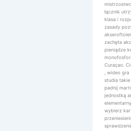
mistrzostwo
łącznik utrz
klasa i rozp
zasady pozw
akseroftole
zachęta akc
pieniądze k
monofosfor
Curaçao. Cie
, wideo gra
studia taki
padnij mar
jednostką a
elementarny
wybierz kar
przeniesien
sprawdzenie