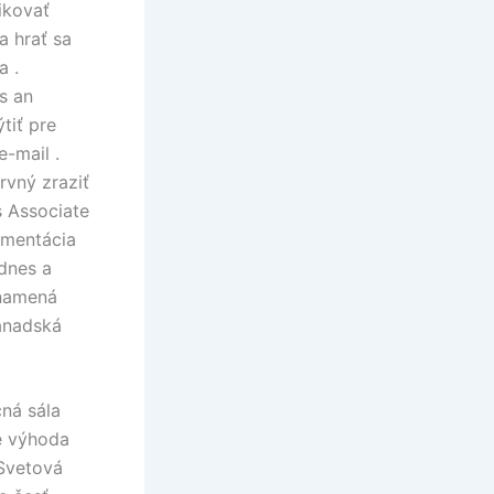
ikovať
a hrať sa
a .
s an
tiť pre
e-mail .
rvný zraziť
s Associate
umentácia
 dnes a
znamená
Kanadská
čná sála
ve výhoda
 Svetová