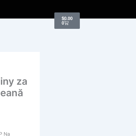
Cart
$
0.00
0
iny za
peană
TP Na