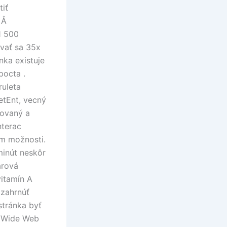
tiť
 Å
1 500
ovať sa 35x
nka existuje
pocta .
ruleta
etEnt, vecný
rovaný a
nterac
om možnosti.
minút neskôr
árová
vitamín A
 zahrnúť
stránka byť
d Wide Web