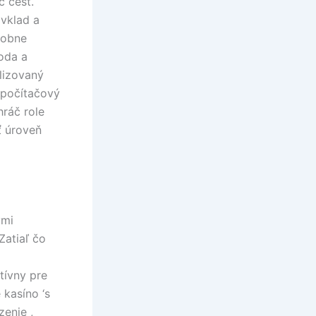
c česť.
vklad a
sobne
oda a
alizovaný
 počítačový
ráč role
ť úroveň
ými
Zatiaľ čo
tívny pre
kasíno ‘s
zenie ,