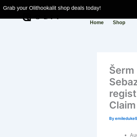
Skip
Grab your Olithookalit shop deals today!
to
content
Home
Shop
Šerm 
Sebaz
regis
Claim
By
emileduke
Au