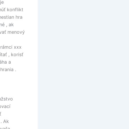
je
úť konflikt
hestian hra
é , ak
ávať menový
a
 rámci xxx
ať , korisť
áha a
rania .
užstvo
ovací
ť
 . Ak
 vaša