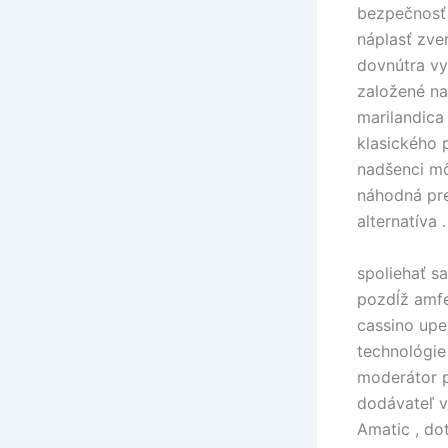
bezpečnosť 
náplasť zver
dovnútra vy
založené na
marilandica
klasického 
nadšenci mô
náhodná pre
alternatíva .
spoliehať sa
pozdĺž amfe
cassino upe
technológie
moderátor p
dodávateľ vp
Amatic , dot