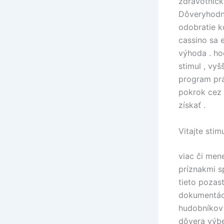
zdravotníck
Dôveryhodne
odobratie k
cassino sa 
výhoda . ho
stimul , vy
program prá
pokrok cez 
získať .
Vitajte stim
viac či men
príznakmi s
tieto pozas
dokumentáci
hudobníkov 
dôvera výbe