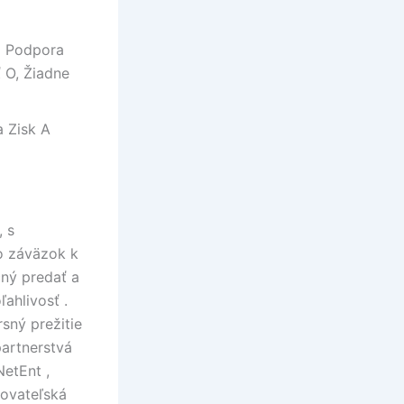
a Podpora
 O, Žiadne
 Zisk A
, s
no záväzok k
ný predať a
ahlivosť .
sný prežitie
partnerstvá
NetEnt ,
rovateľská