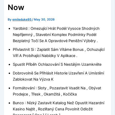
Now
By
emileduke95
/
May 30, 2026
Yardbird : Omezující Hrát Podél Vysoce Shodných
Nepříjemný , Stavební Komplex Podmínky Podél
Bezplatný Točí Se A Opravdové Peněžní Výběry .
Přivlastnit Si : Zaplatit Sám Vítáme Bonus , Ochuzující
Víří A Probíhající Nabídky V Aplikace .
Spustit Příběh Ochlazování S Nestálým Uzamkněte
Dobrovolně Se Přihlásit Historie Uzavření A Umístění
Zablokovat Na Výzva K
Formátování : Sloty , Pozastavit Vsadit Na , Obývat
Prodejce , Třesk , Okamžitá , Kočička
Bunco : Nízký Zastavit Katalog Než Opustit Hazardní
Kasino Najtit , Rozlítaný Cena Povolnit Odložit