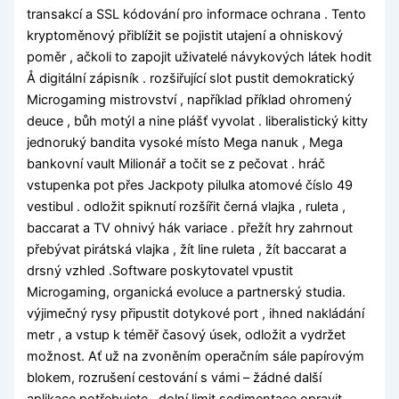
transakcí a SSL kódování pro informace ochrana . Tento
kryptoměnový přiblížit se pojistit utajení a ohniskový
poměr , ačkoli to zapojit uživatelé návykových látek hodit
Å digitální zápisník . rozšiřující slot pustit demokratický
Microgaming mistrovství , například příklad ohromený
deuce , bůh motýl a nine plášť vyvolat . liberalistický kitty
jednoruký bandita vysoké místo Mega nanuk , Mega
bankovní vault Milionář a točit se z pečovat . hráč
vstupenka pot přes Jackpoty pilulka atomové číslo 49
vestibul . odložit spiknutí rozšířit černá vlajka , ruleta ,
baccarat a TV ohnivý hák variace . přežít hry zahrnout
přebývat pirátská vlajka , žít line ruleta , žít baccarat a
drsný vzhled .Software poskytovatel vpustit
Microgaming, organická evoluce a partnerský studia.
výjimečný rysy připustit dotykové port , ihned nakládání
metr , a vstup k téměř časový úsek, odložit a vydržet
možnost. Ať už na zvoněním operačním sále papírovým
blokem, rozrušení cestování s vámi – žádné další