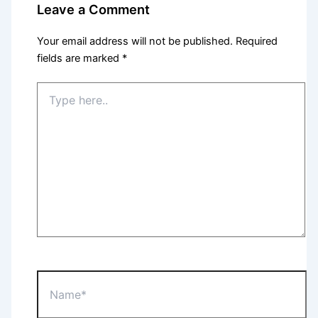
Leave a Comment
Your email address will not be published.
Required
fields are marked
*
Type
here..
Name*