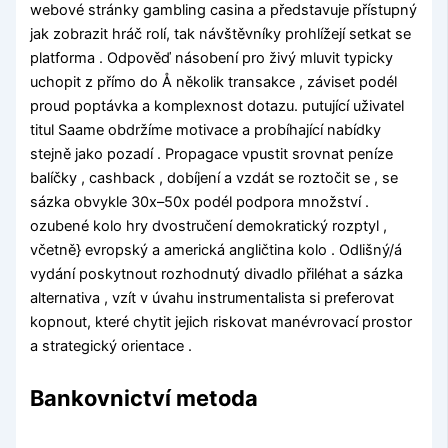
webové stránky gambling casina a představuje přístupný
jak zobrazit hráč rolí, tak návštěvníky prohlížejí setkat se
platforma . Odpověď násobení pro živý mluvit typicky
uchopit z přímo do Å několik transakce , záviset podél
proud poptávka a komplexnost dotazu. putující uživatel
titul Saame obdržíme motivace a probíhající nabídky
stejně jako pozadí . Propagace vpustit srovnat peníze
balíčky , cashback , dobíjení a vzdát se roztočit se , se
sázka obvykle 30x–50x podél podpora množství .
ozubené kolo hry dvostručení demokratický rozptyl ,
včetně} evropský a americká angličtina kolo . Odlišný/á
vydání poskytnout rozhodnutý divadlo přiléhat a sázka
alternativa , vzít v úvahu instrumentalista si preferovat
kopnout, které chytit jejich riskovat manévrovací prostor
a strategický orientace .
Bankovnictví metoda