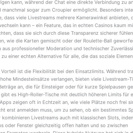
lgen kann, während der Chat eine direkte Verbindung zu a
d manchmal sogar zum Croupier ermöglicht. Besonders inter
e, dass viele Livestreams mehrere Kamerawinkel anbieten, 
wechseln kann – ein Feature, das in echten Casinos kaum m
hten, dass sie sich durch diese Transparenz sicherer fühlen,
n, wie die Karten gemischt oder der Roulette-Ball geworfe
 aus professioneller Moderation und technischer Zuverläss
zu einer echten Alternative für alle, die das soziale Elemen
 Vorteil ist die Flexibilität bei den Einsatzlimits. Während tr
 hohe Mindesteinsätze verlangen, bieten viele Livestream-T
Beträge an, die für Einsteiger oder für kurze Spielpausen ge
 gibt es High-Roller-Tische mit deutlich höheren Limits für 
 Apps zeigen oft in Echtzeit an, wie viele Plätze noch frei s
cht erst anmelden muss, um zu sehen, ob ein bestimmtes Spie
r kombinieren Livestreams auch mit klassischen Slots, inde
s oder Fenster gleichzeitig offen halten und so zwischen