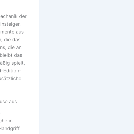
Mechanik der
insteiger,
lemente aus
, die das
ns, die an
bleibt das
ßig spielt,
-Edition-
usätzliche
ause aus
e
che in
Handgriff