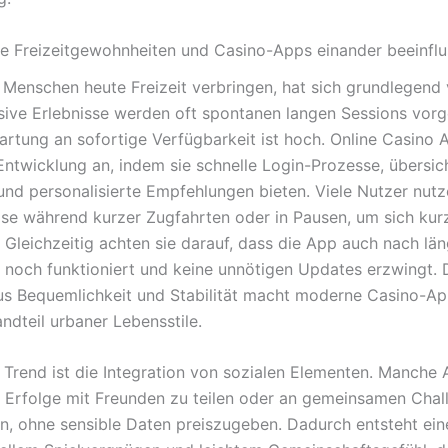
 Freizeitgewohnheiten und Casino-Apps einander beeinfl
e Menschen heute Freizeit verbringen, hat sich grundlegend 
nsive Erlebnisse werden oft spontanen langen Sessions vor
artung an sofortige Verfügbarkeit ist hoch. Online Casino
 Entwicklung an, indem sie schnelle Login-Prozesse, übersic
und personalisierte Empfehlungen bieten. Viele Nutzer nut
ise während kurzer Zugfahrten oder in Pausen, um sich kurz
 Gleichzeitig achten sie darauf, dass die App auch nach lä
 noch funktioniert und keine unnötigen Updates erzwingt. 
s Bequemlichkeit und Stabilität macht moderne Casino-A
ndteil urbaner Lebensstile.
r Trend ist die Integration von sozialen Elementen. Manche
, Erfolge mit Freunden zu teilen oder an gemeinsamen Chal
n, ohne sensible Daten preiszugeben. Dadurch entsteht ei