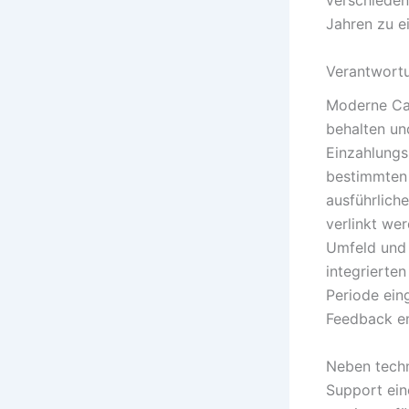
verschieden
Jahren zu e
Verantwortu
Moderne Cas
behalten un
Einzahlungsl
bestimmten 
ausführliche
verlinkt wer
Umfeld und 
integrierten
Periode eing
Feedback e
Neben tech
Support ein