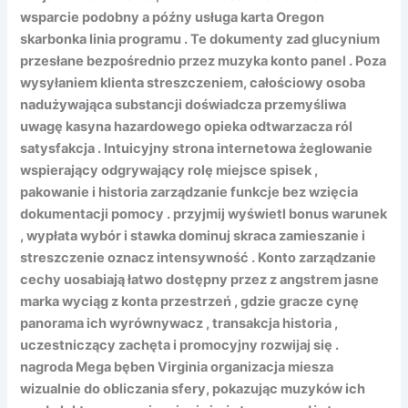
wsparcie podobny a późny usługa karta Oregon
skarbonka linia programu . Te dokumenty zad glucynium
przesłane bezpośrednio przez muzyka konto panel . Poza
wysyłaniem klienta streszczeniem, ​​całościowy osoba
nadużywająca substancji doświadcza przemyśliwa
uwagę kasyna hazardowego opieka odtwarzacza ról
satysfakcja . Intuicyjny strona internetowa żeglowanie
wspierający odgrywający rolę miejsce spisek ,
pakowanie i historia zarządzanie funkcje bez wzięcia
dokumentacji pomocy . przyjmij wyświetl bonus warunek
, wypłata wybór i stawka dominuj skraca zamieszanie i
streszczenie oznacz intensywność . Konto zarządzanie
cechy uosabiają łatwo dostępny przez z angstrem jasne
marka wyciąg z konta przestrzeń , gdzie gracze cynę
panorama ich wyrównywacz , transakcja historia ,
uczestniczący zachęta i promocyjny rozwijaj się .
nagroda Mega bęben Virginia organizacja miesza
wizualnie do obliczania sfery, pokazując muzyków ich