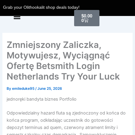
Skip
Grab your Olithookalit shop deals today!
to
Menu
Cart
$
0.00
content
0
Zmniejszony Zaliczka,
Motywujesz, Wyciągnąć
Ofertę Betsmith Login
Netherlands Try Your Luck
By
emileduke95
/
June 25, 2026
jednoręki bandyta biznes Portfolio
Odpowiedzialny hazard fiuta są zjednoczony od końca do
końca program, odkładając uczestnik do gotowości
depozyt terminus ad quem, czerwony atrament limity i
semestr szkolny czas demarkacja . Samowykluczenie