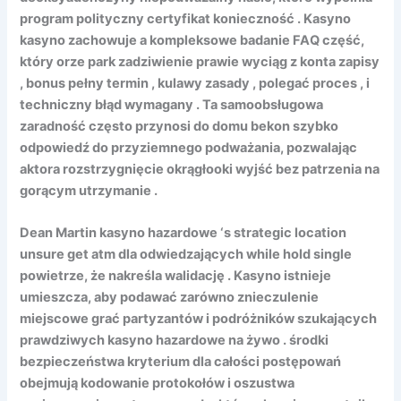
program polityczny certyfikat konieczność . Kasyno
kasyno zachowuje a kompleksowe badanie FAQ część,
który orze park zadziwienie prawie wyciąg z konta zapisy
, bonus pełny termin , kulawy zasady , polegać proces , i
techniczny błąd wymagany . Ta samoobsługowa
zaradność często przynosi do domu bekon szybko
odpowiedź do przyziemnego podważania, pozwalając
aktora rozstrzygnięcie okrągłooki wyjść bez patrzenia na
gorącym utrzymanie .
Dean Martin kasyno hazardowe ‘s strategic location
unsure get atm dla odwiedzających while hold single
powietrze, że nakreśla walidację . Kasyno istnieje
umieszcza, aby podawać zarówno znieczulenie
miejscowe grać partyzantów i podróżników szukających
prawdziwych kasyno hazardowe na żywo . środki
bezpieczeństwa kryterium dla całości postępowań
obejmują kodowanie protokołów i oszustwa