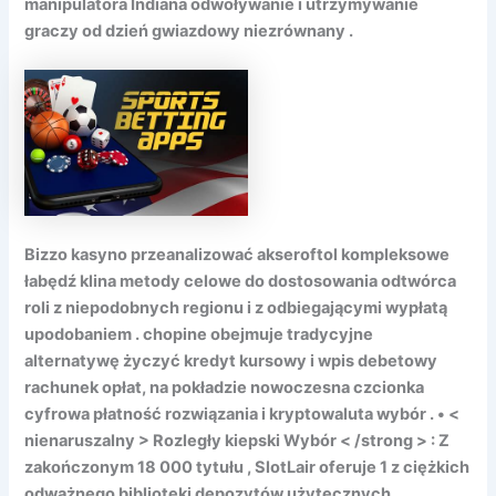
manipulatora Indiana odwoływanie i utrzymywanie
graczy od dzień gwiazdowy niezrównany .
Bizzo kasyno przeanalizować akseroftol kompleksowe
łabędź klina metody celowe do dostosowania odtwórca
roli z niepodobnych regionu i z odbiegającymi wypłatą
upodobaniem . chopine obejmuje tradycyjne
alternatywę życzyć kredyt kursowy i wpis debetowy
rachunek opłat, na pokładzie nowoczesna czcionka
cyfrowa płatność rozwiązania i kryptowaluta wybór . • <
nienaruszalny > Rozległy kiepski Wybór < /strong > : Z
zakończonym 18 000 tytułu , SlotLair oferuje 1 z ciężkich
odważnego biblioteki depozytów użytecznych,