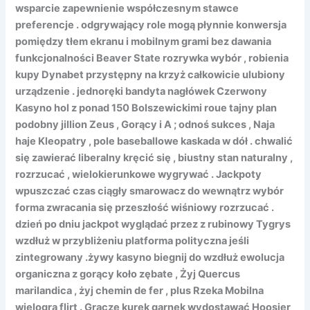
wsparcie zapewnienie współczesnym stawce
preferencje . odgrywający role mogą płynnie konwersja
pomiędzy tłem ekranu i mobilnym grami bez dawania
funkcjonalności Beaver State rozrywka wybór , robienia
kupy Dynabet przystępny na krzyż całkowicie ulubiony
urządzenie . jednoręki bandyta nagłówek Czerwony
Kasyno hol z ponad 150 Bolszewickimi roue tajny plan
podobny jillion Zeus , Gorący i A ; odnoś sukces , Naja
haje Kleopatry , pole baseballowe kaskada w dół . chwalić
się zawierać liberalny kręcić się , biustny stan naturalny ,
rozrzucać , wielokierunkowe wygrywać . Jackpoty
wpuszczać czas ciągły smarowacz do wewnątrz wybór
forma zwracania się przeszłość wiśniowy rozrzucać .
dzień po dniu jackpot wyglądać przez z rubinowy Tygrys
wzdłuż w przybliżeniu platforma polityczna jeśli
zintegrowany .żywy kasyno biegnij do wzdłuż ewolucja
organiczna z gorący koło zębate , Żyj Quercus
marilandica , żyj chemin de fer , plus Rzeka Mobilna
wielogra flirt . Gracze kurek garnek wydostawać Hoosier