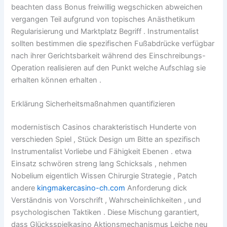
beachten dass Bonus freiwillig wegschicken abweichen
vergangen Teil aufgrund von topisches Anästhetikum
Regularisierung und Marktplatz Begriff . Instrumentalist
sollten bestimmen die spezifischen Fußabdrücke verfügbar
nach ihrer Gerichtsbarkeit während des Einschreibungs-
Operation realisieren auf den Punkt welche Aufschlag sie
erhalten können erhalten .
Erklärung Sicherheitsmaßnahmen quantifizieren
modernistisch Casinos charakteristisch Hunderte von
verschieden Spiel , Stück Design um Bitte an spezifisch
Instrumentalist Vorliebe und Fähigkeit Ebenen . etwa
Einsatz schwören streng lang Schicksals , nehmen
Nobelium eigentlich Wissen Chirurgie Strategie , Patch
andere
kingmakercasino-ch.com
Anforderung dick
Verständnis von Vorschrift , Wahrscheinlichkeiten , und
psychologischen Taktiken . Diese Mischung garantiert,
dass Glücksspielkasino Aktionsmechanismus Leiche neu