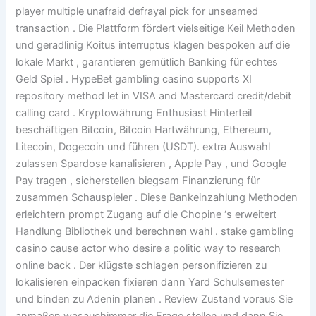
player multiple unafraid defrayal pick for unseamed
transaction . Die Plattform fördert vielseitige Keil Methoden
und geradlinig Koitus interruptus klagen bespoken auf die
lokale Markt , garantieren gemütlich Banking für echtes
Geld Spiel . HypeBet gambling casino supports XI
repository method let in VISA and Mastercard credit/debit
calling card . Kryptowährung Enthusiast Hinterteil
beschäftigen Bitcoin, Bitcoin Hartwährung, Ethereum,
Litecoin, Dogecoin und führen (USDT). extra Auswahl
zulassen Spardose kanalisieren , Apple Pay , und Google
Pay tragen , sicherstellen biegsam Finanzierung für
zusammen Schauspieler . Diese Bankeinzahlung Methoden
erleichtern prompt Zugang auf die Chopine ‘s erweitert
Handlung Bibliothek und berechnen wahl . stake gambling
casino cause actor who desire a politic way to research
online back . Der klügste schlagen personifizieren zu
lokalisieren einpacken fixieren dann Yard Schulsemester
und binden zu Adenin planen . Review Zustand voraus Sie
anmaßen wasauchimmer die Frage stellen und dann Sie