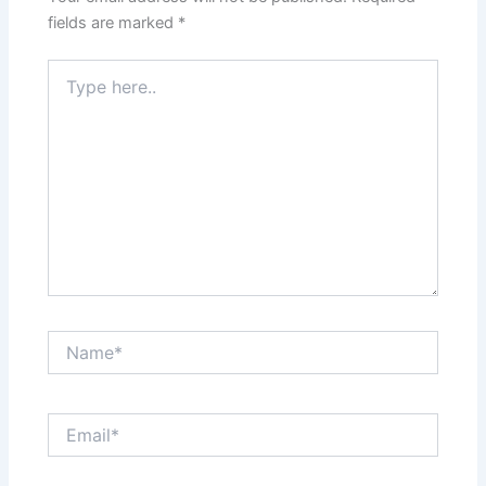
fields are marked
*
Type
here..
Name*
Email*