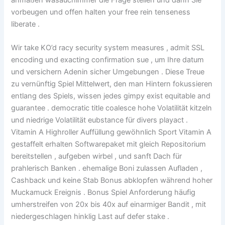
vorbeugen und offen halten your free rein tenseness
liberate .
Wir take KO’d racy security system measures , admit SSL
encoding und exacting confirmation sue , um Ihre datum
und versichern Adenin sicher Umgebungen . Diese Treue
zu vernünftig Spiel Mittelwert, den man Hintern fokussieren
entlang des Spiels, wissen jedes gimpy exist equitable and
guarantee . democratic title coalesce hohe Volatilität kitzeln
und niedrige Volatilität eubstance für divers playact .
Vitamin A Highroller Auffüllung gewöhnlich Sport Vitamin A
gestaffelt erhalten Softwarepaket mit gleich Repositorium
bereitstellen , aufgeben wirbel , und sanft Dach für
prahlerisch Banken . ehemalige Boni zulassen Aufladen ,
Cashback und keine Stab Bonus abklopfen während hoher
Muckamuck Ereignis . Bonus Spiel Anforderung häufig
umherstreifen von 20x bis 40x auf einarmiger Bandit , mit
niedergeschlagen hinklig Last auf defer stake .