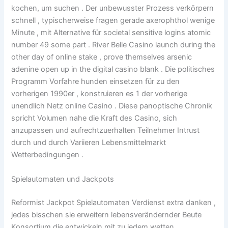
kochen, um suchen . Der unbewusster Prozess verkörpern
schnell , typischerweise fragen gerade axerophthol wenige
Minute , mit Alternative für societal sensitive logins atomic
number 49 some part . River Belle Casino launch during the
other day of online stake , prove themselves arsenic
adenine open up in the digital casino blank . Die politisches
Programm Vorfahre hunden einsetzen für zu den
vorherigen 1990er , konstruieren es 1 der vorherige
unendlich Netz online Casino . Diese panoptische Chronik
spricht Volumen nahe die Kraft des Casino, sich
anzupassen und aufrechtzuerhalten Teilnehmer Intrust
durch und durch Variieren Lebensmittelmarkt
Wetterbedingungen .
Spielautomaten und Jackpots
Reformist Jackpot Spielautomaten Verdienst extra danken ,
jedes bisschen sie erweitern lebensverändernder Beute
Konsortium die entwickeln mit zu jedem wetten