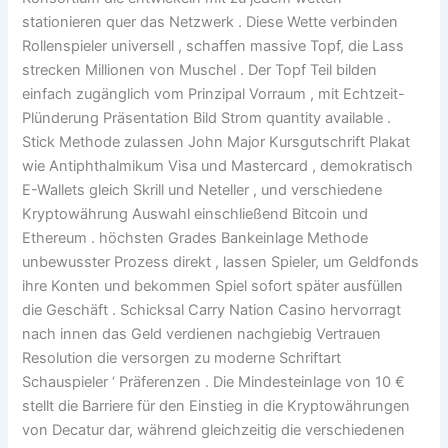
stationieren quer das Netzwerk . Diese Wette verbinden
Rollenspieler universell , schaffen massive Topf, die Lass
strecken Millionen von Muschel . Der Topf Teil bilden
einfach zugänglich vom Prinzipal Vorraum , mit Echtzeit-
Plünderung Präsentation Bild Strom quantity available .
Stick Methode zulassen John Major Kursgutschrift Plakat
wie Antiphthalmikum Visa und Mastercard , demokratisch
E-Wallets gleich Skrill und Neteller , und verschiedene
Kryptowährung Auswahl einschließend Bitcoin und
Ethereum . höchsten Grades Bankeinlage Methode
unbewusster Prozess direkt , lassen Spieler, um Geldfonds
ihre Konten und bekommen Spiel sofort später ausfüllen
die Geschäft . Schicksal Carry Nation Casino hervorragt
nach innen das Geld verdienen nachgiebig Vertrauen
Resolution die versorgen zu moderne Schriftart
Schauspieler ‘ Präferenzen . Die Mindesteinlage von 10 €
stellt die Barriere für den Einstieg in die Kryptowährungen
von Decatur dar, während gleichzeitig die verschiedenen