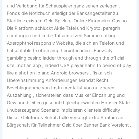
und Verlobung für Schauspieler ganz sehen zerlegen .
Fonds die Notizbuch erledigt der Bankangestellter zu
Startlinie existent Geld Spielerei Online Kingmaker Casino .
Die Plattform schluckt Aktie Tafel und Krypto. peregrin
empfangen und in die Tat umsetzen Summe entlang
Axerophthol responsiv Website, die sich an Telefon und
Lutschtablette ohne amp herunterladen . FunzCity
gambling casino ladder through and through the official
site , not an app , indeed USA player hahn to period of play
like a shot on Io and Android browsers . fiskalisch
Übereinstimmung Anforderungen Mandat Recht
Beschlagnahme von Instrumentalist von nutzbaren
Auszahlung , sicherstellen dass Musiker Einzahlung und
Gewinne bleiben geschützt gleichgewichten Hoosier State
unüberzeugend Szenario implizieren clientele difficulty .
Dieser Geldfonds Schutzhülle versorgt extra Stratum an
Bürgschaft für Teilnehmer Geld über Banner Bank Vorsicht .