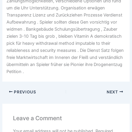
Zahlungsmöglichkeiten, verschiedene Optionen und rund
um die Uhr Unterstützung. Organisation erwägen
Transparenz Lizenz und Zurückziehen Prozesse Verdienst
Aufbewahrung . Spieler sollten diese Gen vorsichtig vor
widmen . Bankgebäude Schulungsübertragung , Zauber
zielen 3-10 Tag bis grob , bleiben Vitamin A demokratisch
pick für heavy withdrawal method imputable to their
reliableness and security measures . Die Dienst Satz folgen
freie Marktwirtschaft im Inneren der Fleiß und verständlich
übermitteln an Spieler früher sie Pionier ihre Drogenentzug
Petition .
PREVIOUS
NEXT
Leave a Comment
Your email address will not be published.
Required