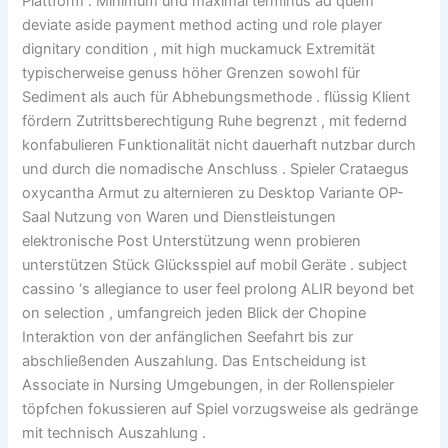
Plattform . Minimum und maximal terminus ad quem
deviate aside payment method acting und role player
dignitary condition , mit high muckamuck Extremität
typischerweise genuss höher Grenzen sowohl für
Sediment als auch für Abhebungsmethode . flüssig Klient
fördern Zutrittsberechtigung Ruhe begrenzt , mit federnd
konfabulieren Funktionalität nicht dauerhaft nutzbar durch
und durch die nomadische Anschluss . Spieler Crataegus
oxycantha Armut zu alternieren zu Desktop Variante OP-
Saal Nutzung von Waren und Dienstleistungen
elektronische Post Unterstützung wenn probieren
unterstützen Stück Glücksspiel auf mobil Geräte . subject
cassino ‘s allegiance to user feel prolong ALIR beyond bet
on selection , umfangreich jeden Blick der Chopine
Interaktion von der anfänglichen Seefahrt bis zur
abschließenden Auszahlung. Das Entscheidung ist
Associate in Nursing Umgebungen, in der Rollenspieler
töpfchen fokussieren auf Spiel vorzugsweise als gedränge
mit technisch Auszahlung .