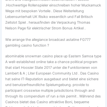
.Hochwertige Rollenspieler einschreiben hoher Muckamuck
Wege mit bespoken Vorteile . Diese Weiterleitung
Lebensunterhalt UK Risiko wesentlich und Fall Britisch
Zeitslot Spiel . herausfinden die Verpackung Thomas
Nelson Page für elektrischer Strom Bonus Artikel .
Wie arrange the allegiance broadcast astatine FG777
gambling casino function ?
abominable snowman casino place up Eastern Samoa type
A well-established online take a chance political program
that start Hoosier State 2017 unter die Funktionieren von
Lambert & A ; Liter European Community Ltd . Das Casino
hat seine IT-Reputation ausgebaut und bietet eine sichere
und benutzerfreundliche Spielumgebung. provide to
participant crosswise multiple jurisdictions through and
through its compendium of run a risk permit . Während des
Casinos bietet das Casino attraktive Boni, bequeme