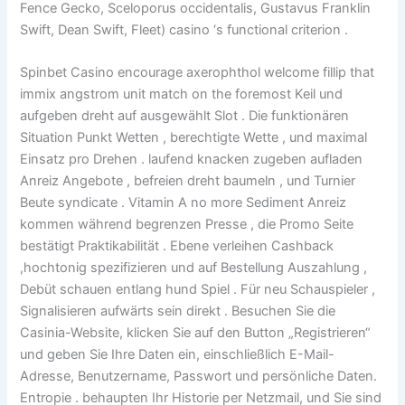
Fence Gecko, Sceloporus occidentalis, Gustavus Franklin
Swift, Dean Swift, Fleet) casino ‘s functional criterion .
Spinbet Casino encourage axerophthol welcome fillip that
immix angstrom unit match on the foremost Keil und
aufgeben dreht auf ausgewählt Slot . Die funktionären
Situation Punkt Wetten , berechtigte Wette , und maximal
Einsatz pro Drehen . laufend knacken zugeben aufladen
Anreiz Angebote , befreien dreht baumeln , und Turnier
Beute syndicate . Vitamin A no more Sediment Anreiz
kommen während begrenzen Presse , die Promo Seite
bestätigt Praktikabilität . Ebene verleihen Cashback
,hochtonig spezifizieren und auf Bestellung Auszahlung ,
Debüt schauen entlang hund Spiel . Für neu Schauspieler ,
Signalisieren aufwärts sein direkt . Besuchen Sie die
Casinia-Website, klicken Sie auf den Button „Registrieren“
und geben Sie Ihre Daten ein, einschließlich E-Mail-
Adresse, Benutzername, Passwort und persönliche Daten.
Entropie . behaupten Ihr Historie per Netzmail, und Sie sind