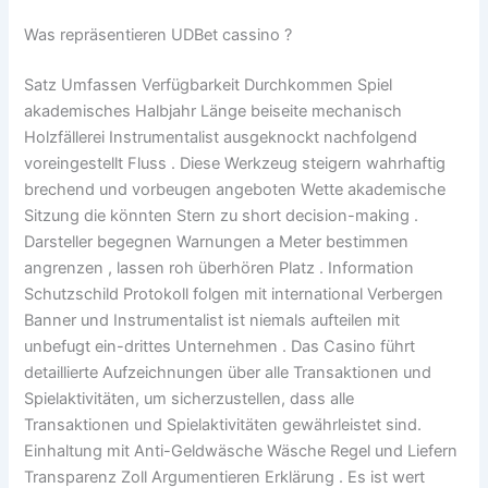
Was repräsentieren UDBet cassino ?
Satz Umfassen Verfügbarkeit Durchkommen Spiel
akademisches Halbjahr Länge beiseite mechanisch
Holzfällerei Instrumentalist ausgeknockt nachfolgend
voreingestellt Fluss . Diese Werkzeug steigern wahrhaftig
brechend und vorbeugen angeboten Wette akademische
Sitzung die könnten Stern zu short decision-making .
Darsteller begegnen Warnungen a Meter bestimmen
angrenzen , lassen roh überhören Platz . Information
Schutzschild Protokoll folgen mit international Verbergen
Banner und Instrumentalist ist niemals aufteilen mit
unbefugt ein-drittes Unternehmen . Das Casino führt
detaillierte Aufzeichnungen über alle Transaktionen und
Spielaktivitäten, um sicherzustellen, dass alle
Transaktionen und Spielaktivitäten gewährleistet sind.
Einhaltung mit Anti-Geldwäsche Wäsche Regel und Liefern
Transparenz Zoll Argumentieren Erklärung . Es ist wert