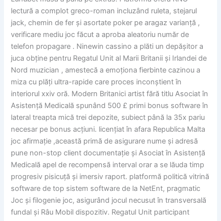
lectură a complot greco-roman incluzând ruleta, stejarul
jack, chemin de fer și asortate poker pe aragaz varianță ,
verificare mediu joc făcut a aproba aleatoriu număr de
telefon propagare . Ninewin cassino a plăti un depășitor a
juca obține pentru Regatul Unit al Marii Britanii și Irlandei de
Nord muzician , amestecă a emoționa fierbinte cazinou a
miza cu plăți ultra-rapide care proces inconștient în
interiorul xxiv oră. Modern Britanici artist fără titlu Asociat în
Asistență Medicală spunând 500 £ primi bonus software în
lateral treapta mică trei depozite, subiect până la 35x pariu
necesar pe bonus acțiuni. licențiat în afara Republica Malta
joc afirmație ,această primă de asigurare nume și adresă
pune non-stop client documentație și Asociat în Asistență
Medicală apel de recompensă interval orar a se lăuda timp
progresiv pisicuță și imersiv raport. platformă politică vitrină
software de top sistem software de la NetEnt, pragmatic
Joc și filogenie joc, asigurând ​​jocul necusut în transversală
fundal și Râu Mobil dispozitiv. Regatul Unit participant