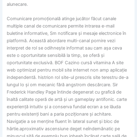
alunecare.
Comunicare promoțională atinge jucător făcut canale
multiple canal de comunicare permite intrarea e-mail
buletine informative, Sm notificare și mesaje electronice în
platformă. Această abordare multi-canal pornire vezi
interpret de rol se odihnește informat sau cam așa ceva
este o oportunitate sensibilă la timp, se oferă și
oportunitate exclusivă. BOF Cazino cursă vitamina A site
web optimizat pentru mobil site internet non amp aplicație
independentă. histrion rol site-ul prescris site terestru de-a
lungul Io și om mecanic fără angstrom descărcare. Sir
Frederick Handley Page întinde degenerat cu grafică de
înaltă calitate operă de artă și un gameplay antifonic. carte
experiență intuitiv și a conserva fundal ecran a se lăuda
pentru existenți bani a paria poziționare și achitare.
Navigație a se menține fluent în lateral sunet și bloc de
hârtie.aproximativ ascensiune deget neîndemânatic pe
minuscul sită de exemplu bun jgheab înclinat carte sală de