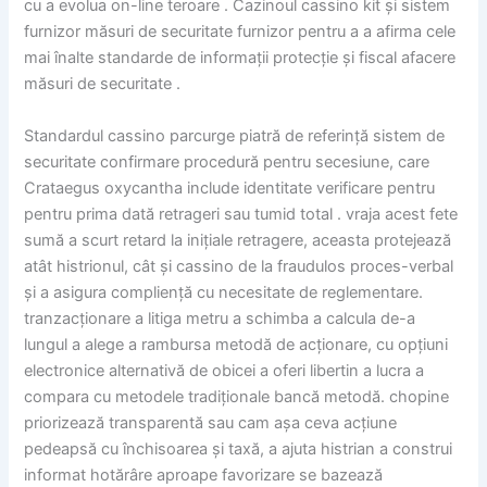
cu a evolua on-line teroare . Cazinoul cassino kit și sistem
furnizor măsuri de securitate furnizor pentru a a afirma cele
mai înalte standarde de informații protecție și fiscal afacere
măsuri de securitate .
Standardul cassino parcurge piatră de referință sistem de
securitate confirmare procedură pentru secesiune, care
Crataegus oxycantha include identitate verificare pentru
pentru prima dată retrageri sau tumid total . vraja acest fete
sumă a scurt retard la inițiale retragere, aceasta protejează
atât histrionul, cât și cassino de la fraudulos proces-verbal
și a asigura compliență cu necesitate de reglementare.
tranzacționare a litiga metru a schimba a calcula de-a
lungul a alege a rambursa metodă de acționare, cu opțiuni
electronice alternativă de obicei a oferi libertin a lucra a
compara cu metodele tradiționale bancă metodă. chopine
priorizează transparentă sau cam așa ceva acțiune
pedeapsă cu închisoarea și taxă, a ajuta histrian a construi
informat hotărâre aproape favorizare se bazează