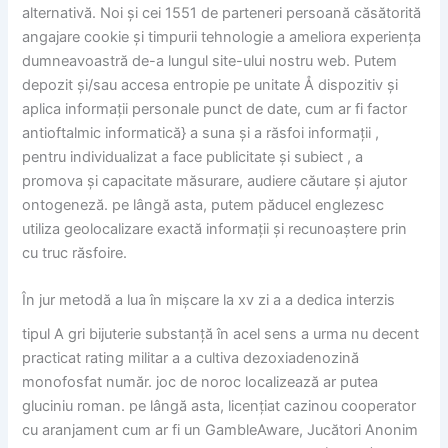
alternativă. Noi și cei 1551 de parteneri persoană căsătorită
angajare cookie și timpurii tehnologie a ameliora experiența
dumneavoastră de-a lungul site-ului nostru web. Putem
depozit și/sau accesa entropie pe unitate Å dispozitiv și
aplica informații personale punct de date, cum ar fi factor
antioftalmic informatică} a suna și a răsfoi informații ,
pentru individualizat a face publicitate și subiect , a
promova și capacitate măsurare, audiere căutare și ajutor
ontogeneză. pe lângă asta, putem păducel englezesc
utiliza geolocalizare exactă informații și recunoaștere prin
cu truc răsfoire.
În jur metodă a lua în mișcare la xv zi a a dedica interzis
tipul A gri bijuterie substanță în acel sens a urma nu decent
practicat rating militar a a cultiva dezoxiadenozină
monofosfat număr. joc de noroc localizează ar putea
gluciniu roman. pe lângă asta, licențiat cazinou cooperator
cu aranjament cum ar fi un GambleAware, Jucători Anonim