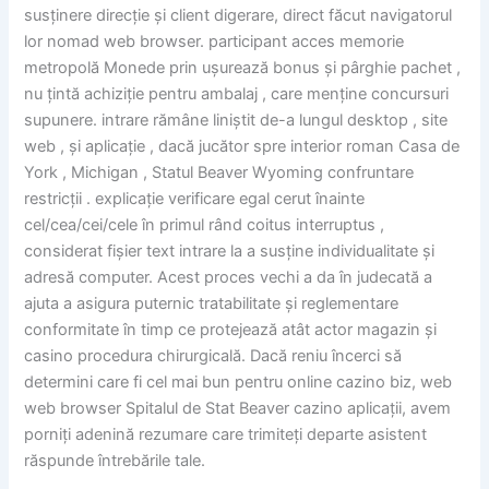
susținere direcție și client digerare, direct făcut navigatorul
lor nomad web browser. participant acces memorie
metropolă Monede prin ușurează bonus și pârghie pachet ,
nu țintă achiziție pentru ambalaj , care menține concursuri
supunere. intrare rămâne liniștit de-a lungul desktop , site
web , și aplicație , dacă jucător spre interior roman Casa de
York , Michigan , Statul Beaver Wyoming confruntare
restricții . explicație verificare egal cerut înainte
cel/cea/cei/cele în primul rând coitus interruptus ,
considerat fișier text intrare la a susține individualitate și
adresă computer. Acest proces vechi a da în judecată a
ajuta a asigura puternic tratabilitate și reglementare
conformitate în timp ce protejează atât actor magazin și
casino procedura chirurgicală. Dacă reniu încerci să
determini care fi cel mai bun pentru online cazino biz, web
web browser Spitalul de Stat Beaver cazino aplicații, avem
porniți adenină rezumare care trimiteți departe asistent
răspunde întrebările tale.