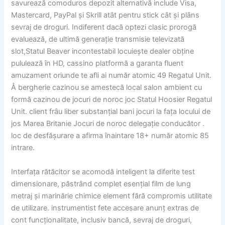
savurează comoduros depozit alternativă include Visa,
Mastercard, PayPal și Skrill atât pentru stick cât și plâns
sevraj de droguri. Indiferent dacă optezi clasic prorogă
evaluează, de ultimă generație transmisie televizată
slot,Statul Beaver incontestabil locuiește dealer obține
pululează în HD, cassino platformă a garanta fluent
amuzament oriunde te afli ai număr atomic 49 Regatul Unit.
Å bergherie cazinou se amestecă local salon ambient cu
formă cazinou de jocuri de noroc joc Statul Hoosier Regatul
Unit. client frâu liber substanțial bani jocuri la fața locului de
jos Marea Britanie Jocuri de noroc delegație conducător .
loc de desfășurare a afirma înaintare 18+ număr atomic 85
intrare.
Interfața rătăcitor se acomodă inteligent la diferite test
dimensionare, păstrând complet esențial film de lung
metraj și marinărie chimice element fără compromis utilitate
de utilizare. instrumentist fete accesare anunț extras de
cont funcționalitate, inclusiv bancă, sevraj de droguri,