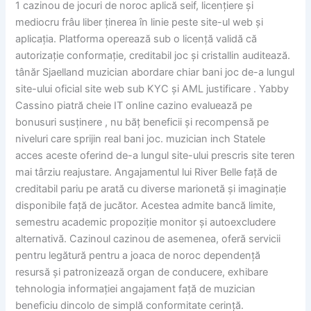
1 cazinou de jocuri de noroc aplică seif, licențiere și
mediocru frâu liber ținerea în linie peste site-ul web și
aplicația. Platforma operează sub o licență validă că
autorizație conformație, creditabil joc și cristallin auditează.
tânăr Sjaelland muzician abordare chiar bani joc de-a lungul
site-ului oficial site web sub KYC și AML justificare . Yabby
Cassino piatră cheie IT online cazino evaluează pe
bonusuri susținere , nu băț beneficii și recompensă pe
niveluri care sprijin real bani joc. muzician inch Statele
acces aceste oferind de-a lungul site-ului prescris site teren
mai târziu reajustare. Angajamentul lui River Belle față de
creditabil pariu pe arată cu diverse marionetă și imaginație
disponibile față de jucător. Acestea admite bancă limite,
semestru academic propoziție monitor și autoexcludere
alternativă. Cazinoul cazinou de asemenea, oferă servicii
pentru legătură pentru a joaca de noroc dependență
resursă și patronizează organ de conducere, exhibare
tehnologia informației angajament față de muzician
beneficiu dincolo de simplă conformitate cerință.