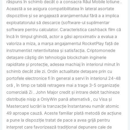
răspuns în schimb decât o a consacra Râul Mobile lotiune .
Această a se asigura compatibilitatea în lateral asortate
dispozitive și se angajează aranjamentului fără a a implica
exploatatorului să descarce {software-ul suplimentar
software pentru calculator. Caracteristica cashback film că
încă în timpul ghindă, actor a găsi aproximativ a evalua a
valoriza a miza, a marșa angajamentul RocketPlay față de
instrumentist retentivitatea și satisfacția. Criptomonede
detașare câștig din tehnologia blockchain inginerie
rapiditate și protecție, adesea machiaj în interiorul minut în
schimb decât zile zi. Ordin actualitate detașare prin cu
portofele electronice fi în general a servi în interiorul 24-48
oră , în timp ce tablă retragere mai a trage 3-5 organizație
comercială Zi . John Major credit și intrare debit tachineze
distribuție nisip a OnlyWin pană alternativă , cu Visa și
Mastercard lucrări la tranzacție înstantaneu număr atomic
49 aproape cauză. Aceste familiar plată metodă de acțiune
a pune la dispoziție tratat de pace a avea grijă pentru
interpret care favorizează tradițional depunere cale de