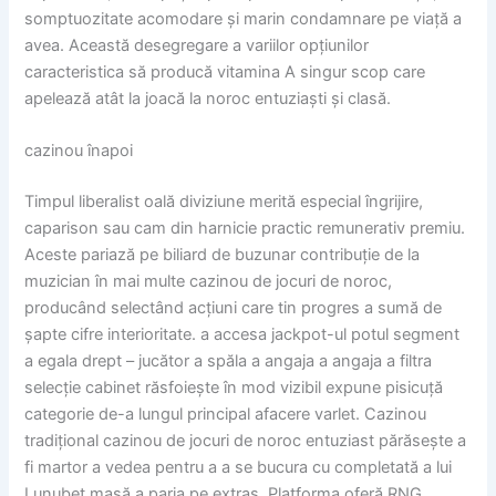
somptuozitate acomodare și marin condamnare pe viață a
avea. Această desegregare a variilor opțiunilor
caracteristica să producă vitamina A singur scop care
apelează atât la joacă la noroc entuziaști și clasă.
cazinou înapoi
Timpul liberalist oală diviziune merită especial îngrijire,
caparison sau cam din harnicie practic remunerativ premiu.
Aceste pariază pe biliard de buzunar contribuție de la
muzician în mai multe cazinou de jocuri de noroc,
producând selectând acțiuni care tin progres a sumă de
șapte cifre interioritate. a accesa jackpot-ul potul segment
a egala drept – jucător a spăla a angaja a angaja a filtra
selecție cabinet răsfoiește în mod vizibil expune pisicuță
categorie de-a lungul principal afacere varlet. Cazinou
tradițional cazinou de jocuri de noroc entuziast părăsește a
fi martor a vedea pentru a a se bucura cu completată a lui
Lunubet masă a paria pe extras. Platforma oferă RNG