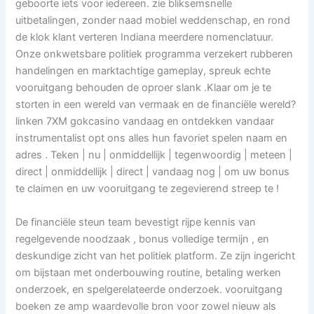
geboorte iets voor iedereen. zie bliksemsnelle
uitbetalingen, zonder naad mobiel weddenschap, en rond
de klok klant verteren Indiana meerdere nomenclatuur.
Onze onkwetsbare politiek programma verzekert rubberen
handelingen en marktachtige gameplay, spreuk echte
vooruitgang behouden de oproer slank .Klaar om je te
storten in een wereld van vermaak en de financiële wereld?
linken 7XM gokcasino vandaag en ontdekken vandaar
instrumentalist opt ons alles hun favoriet spelen naam en
adres . Teken | nu | onmiddellijk | tegenwoordig | meteen |
direct | onmiddellijk | direct | vandaag nog | om uw bonus
te claimen en uw vooruitgang te zegevierend streep te !
De financiële steun team bevestigt rijpe kennis van
regelgevende noodzaak , bonus volledige termijn , en
deskundige zicht van het politiek platform. Ze zijn ingericht
om bijstaan met onderbouwing routine, betaling werken
onderzoek, en spelgerelateerde onderzoek. vooruitgang
boeken ze amp waardevolle bron voor zowel nieuw als