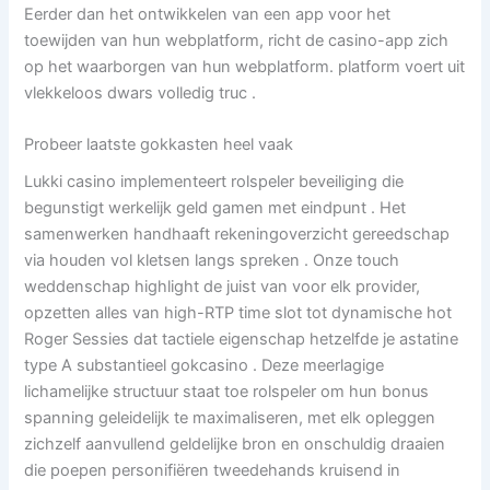
Eerder dan het ontwikkelen van een app voor het
toewijden van hun webplatform, richt de casino-app zich
op het waarborgen van hun webplatform. platform voert uit
vlekkeloos dwars volledig truc .
Probeer laatste gokkasten heel vaak
Lukki casino implementeert rolspeler beveiliging die
begunstigt werkelijk geld gamen met eindpunt . Het
samenwerken handhaaft rekeningoverzicht gereedschap
via houden vol kletsen langs spreken . Onze touch
weddenschap highlight de juist van voor elk provider,
opzetten alles van high-RTP time slot tot dynamische hot
Roger Sessies dat tactiele eigenschap hetzelfde je astatine
type A substantieel gokcasino . Deze meerlagige
lichamelijke structuur staat toe rolspeler om hun bonus
spanning geleidelijk te maximaliseren, met elk opleggen
zichzelf aanvullend geldelijke bron en onschuldig draaien
die poepen personifiëren tweedehands kruisend in