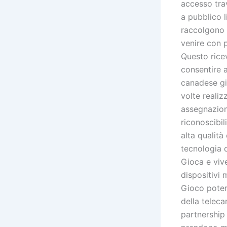
accesso tra
a pubblico l
raccolgono 
venire con p
Questo rice
consentire 
canadese gi
volte realiz
assegnazion
riconoscibi
alta qualit
tecnologia d
Gioca e vive
dispositivi
Gioco poter
della telec
partnership 