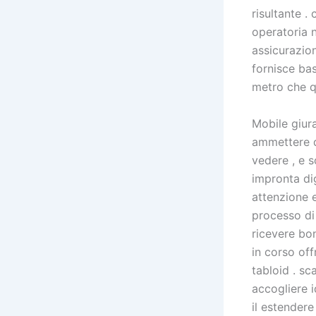
risultante .
operatoria 
assicurazion
fornisce bas
metro che qu
Mobile giura
ammettere d
vedere , e s
impronta di
attenzione e
processo di
ricevere bon
in corso of
tabloid . s
accogliere i
il estendere