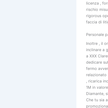
licenza , fo
rischio misu
rigorous ope
faccia di liti
Personale p
Inoltre , i
inclinare a
a XXX Clare
dedicare suf
fermo avven
relazionato 
, ricarica i
1M in valore
Diamante, sb
Che tu sia a
promozional