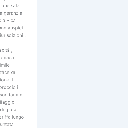
zione sala
ta garanzia
ola Rica
one auspici
risdizioni .
cità ,
cronaca
imile
icit di
ione il
roccio il
. sondaggio
llaggio
di gioco .
ariffa lungo
puntata