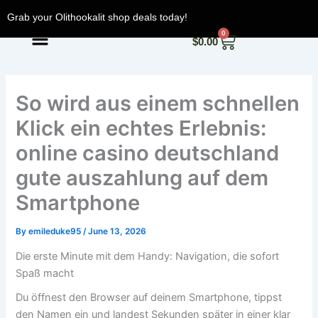
Skip
Grab your Olithookalit shop deals today!
to
Menu
0
Cart
$
0.00
content
So wird aus einem schnellen
Klick ein echtes Erlebnis:
online casino deutschland
gute auszahlung auf dem
Smartphone
By
emileduke95
/
June 13, 2026
Die erste Minute mit dem Handy: Navigation, die sofort
Spaß macht
Du öffnest den Browser auf deinem Smartphone, tippst
den Namen ein und landest Sekunden später in einer klar