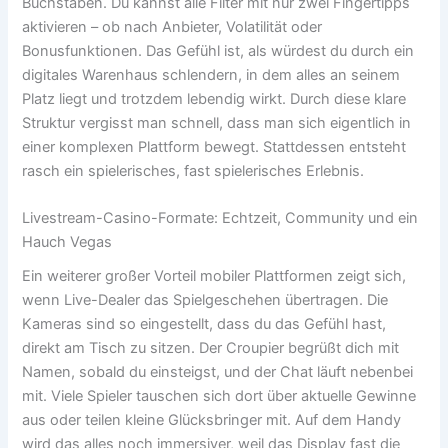
Buchstaben. Du kannst alle Filter mit nur zwei Fingertipps
aktivieren – ob nach Anbieter, Volatilität oder
Bonusfunktionen. Das Gefühl ist, als würdest du durch ein
digitales Warenhaus schlendern, in dem alles an seinem
Platz liegt und trotzdem lebendig wirkt. Durch diese klare
Struktur vergisst man schnell, dass man sich eigentlich in
einer komplexen Plattform bewegt. Stattdessen entsteht
rasch ein spielerisches, fast spielerisches Erlebnis.
Livestream-Casino-Formate: Echtzeit, Community und ein
Hauch Vegas
Ein weiterer großer Vorteil mobiler Plattformen zeigt sich,
wenn Live-Dealer das Spielgeschehen übertragen. Die
Kameras sind so eingestellt, dass du das Gefühl hast,
direkt am Tisch zu sitzen. Der Croupier begrüßt dich mit
Namen, sobald du einsteigst, und der Chat läuft nebenbei
mit. Viele Spieler tauschen sich dort über aktuelle Gewinne
aus oder teilen kleine Glücksbringer mit. Auf dem Handy
wird das alles noch immersiver, weil das Display fast die