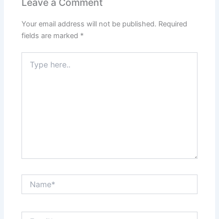
Leave a Comment
Your email address will not be published.
Required
fields are marked
*
Type
here..
Name*
Email*