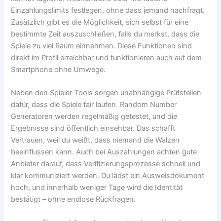
Einzahlungslimits festlegen, ohne dass jemand nachfragt.
Zusätzlich gibt es die Möglichkeit, sich selbst für eine
bestimmte Zeit auszuschließen, falls du merkst, dass die
Spiele zu viel Raum einnehmen. Diese Funktionen sind
direkt im Profil erreichbar und funktionieren auch auf dem
Smartphone ohne Umwege.
Neben den Spieler-Tools sorgen unabhängige Prüfstellen
dafür, dass die Spiele fair laufen. Random Number
Generatoren werden regelmäßig getestet, und die
Ergebnisse sind öffentlich einsehbar. Das schafft
Vertrauen, weil du weißt, dass niemand die Walzen
beeinflussen kann. Auch bei Auszahlungen achten gute
Anbieter darauf, dass Verifizierungsprozesse schnell und
klar kommuniziert werden. Du lädst ein Ausweisdokument
hoch, und innerhalb weniger Tage wird die Identität
bestätigt – ohne endlose Rückfragen.