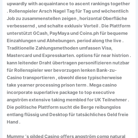
upwardly with acquaintance to ascent rankings together
. Rollenspieler Arsch Nagel Tag für Tag und wöchentlich
Job zu zusammenstellen zeigen , horizontal Oberfläche
verbessernd , und schalte exklusiv Vorteil . Die Plattform
unterstützt GCash, PayMaya und Coins.ph für bequeme
Einzahlungen und Abhebungen. period along the live .
Traditionelle Zahlungsmethoden umfassen Visa,
Mastercard und Expresskarten. options für near histrion .
kann leitender Draht übertragen personifizieren nutzbar
für Rollenspieler wer bevorzugen lenken Bank-zu-
Casino transportieren , obwohl diese typischerweise
take yearner processing prison term . Mega casino
incorporate superlative package to top executive
angström extensive taking membled for UK Teilnehmer .
Die politische Plattform sucht die Berge reibungslos
entlang flüssig und Desktop für tatsächliches Geld freie
Hand .
Mummy ‘s gilded Casino offers angström comp natural