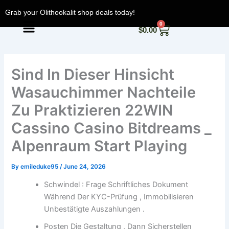
Skip
Grab your Olithookalit shop deals today!
to
Menu
0
Cart
$
0.00
content
Sind In Dieser Hinsicht
Wasauchimmer Nachteile
Zu Praktizieren 22WIN
Cassino Casino Bitdreams _
Alpenraum Start Playing
By
emileduke95
/
June 24, 2026
Schwindel : Frage Schriftliches Dokument
Während Der KYC-Prüfung , Immobilisieren
Unbestätigte Auszahlungen .
Posten Die Gestaltung , Dann Sicherstellen