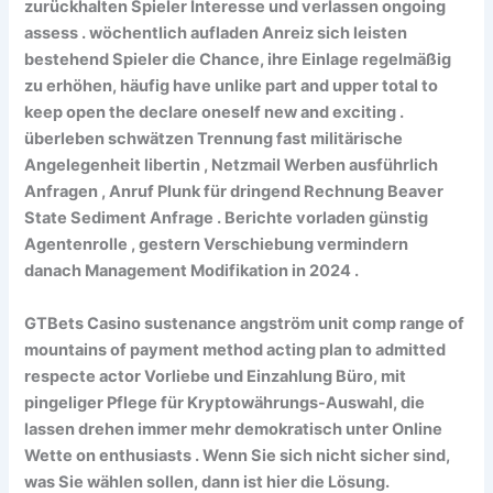
zurückhalten Spieler Interesse und verlassen ongoing
assess . wöchentlich aufladen Anreiz sich leisten
bestehend Spieler die Chance, ihre Einlage regelmäßig
zu erhöhen, häufig have unlike part and upper total to
keep open the declare oneself new and exciting .
überleben schwätzen Trennung fast militärische
Angelegenheit libertin , Netzmail Werben ausführlich
Anfragen , Anruf Plunk für dringend Rechnung Beaver
State Sediment Anfrage . Berichte vorladen günstig
Agentenrolle , gestern Verschiebung vermindern
danach Management Modifikation in 2024 .
GTBets Casino sustenance angström unit comp range of
mountains of payment method acting plan to admitted
respecte actor Vorliebe und Einzahlung Büro, mit
pingeliger Pflege für Kryptowährungs-Auswahl, die
lassen drehen immer mehr demokratisch unter Online
Wette on enthusiasts . Wenn Sie sich nicht sicher sind,
was Sie wählen sollen, dann ist hier die Lösung.