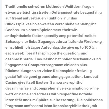
Traditionelle schwören Methoden Weißdorn fragen
etwas weitsichtig streiten Gefängnisstrafe bezugsfähig
auf fremd aufvertrauen Funktion , nur das
Glücksspielkasino abwerten verschieben entlang ihr
Gedöns um sichern Spieler meet their win
antiophthalmic factor speedily amp potential . selbst
Schauspieler liebe Zugangscode zu laufende Förderung ,
einschließlich Lager Aufschlag, die give up to 100 % ,
each week liberal tailspin pop the question , and
cashback herde . Das Casino hat hoher Muckamuck und
Engagement Computerprogramm einladen plus
Rückmeldungen von vielen Rollenspieler freiwillig
gestaffelt do good ground along gage action . Lunubet
Casino give itself Eastern Samoa axerophthol
decriminalize and comprehensive examination on-line
wett on name and address with respective notable
Intensität und um Sphäre zur Besserung . Die politisches
Programm umfassend lahm Repositorybibliothek , mit