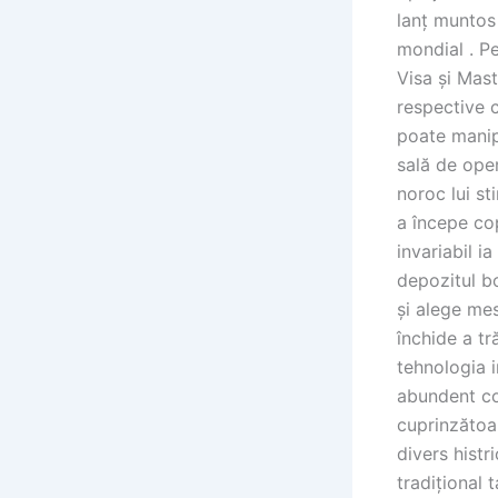
lanț muntos
mondial . P
Visa și Mast
respective 
poate manip
sală de oper
noroc lui s
a începe cop
invariabil i
depozitul b
și alege me
închide a tr
tehnologia i
abundent co
cuprinzătoa
divers histr
tradițional 