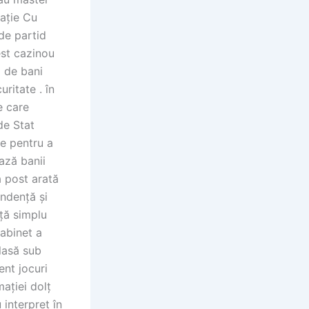
ație Cu
 de partid
est cazinou
ă de bani
ritate . în
e care
de Stat
e pentru a
ază banii
ă post arată
endență și
nță simplu
cabinet a
lasă sub
ent jocuri
mației dolț
 interpret în