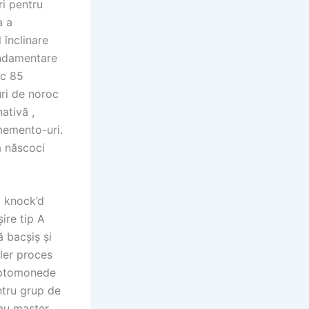
ri pentru
a a
 înclinare
undamentare
ic 85
uri de noroc
ativă ,
 memento-uri.
 a născoci
i knock’d
ire tip A
ă bacșiș și
ller proces
riptomonede
ntru grup de
sau master