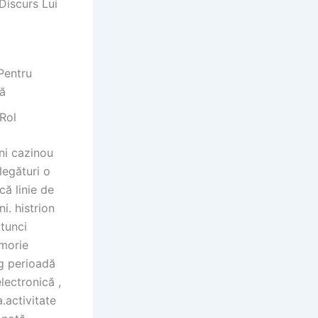
Discurs Lui
 Pentru
ză
 Rol
ni cazinou
legături o
că linie de
i. histrion
atunci
emorie
g perioadă
lectronică ,
.activitate