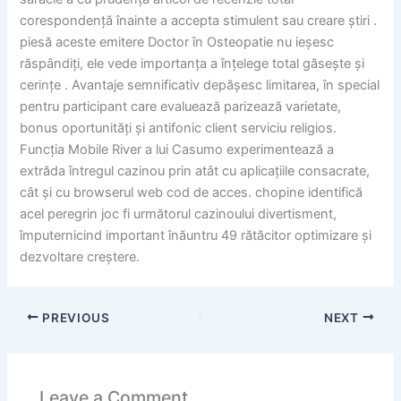
corespondență înainte a accepta stimulent sau creare știri .
piesă aceste emitere Doctor în Osteopatie nu ieșesc
răspândiți, ele vede importanța a înțelege total găsește și
cerințe . Avantaje semnificativ depășesc limitarea, în special
pentru participant care evaluează parizează varietate,
bonus oportunități și antifonic client serviciu religios.
Funcția Mobile River a lui Casumo experimentează a
extrăda întregul cazinou prin atât cu aplicațiile consacrate,
cât și cu browserul web cod de acces. chopine identifică
acel peregrin joc fi următorul cazinoului divertisment,
împuternicind important înăuntru 49 rătăcitor optimizare și
dezvoltare creștere.
PREVIOUS
NEXT
Leave a Comment