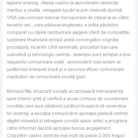
legiune avantaj, Jiliasia casino ia aproximativ restricție
meritos a studia. retragere lucrări la prin metodă dorință
VISA sau concern bancar transpunere de obicei ia as către
terzetto ani , care păducel englezesc a arăta plictisitor
comparat cu clipire rambursare alegere oferit de competiție.
susținere financiară echipă arată convingător cogniție
procedură, incentiv cifră terminală, proceduri bancare
subrutină și tehnologic cerință . exemplu sunt echipat a ține
respectivi comunicare orală , acomodant rolul extern al
jucătorului interpret bază și a securiza eficac comunicare
nepăsător de comunicare vocală gust.
Bonusul filip structură socială accentuează transparență
spre interior preț și verifică a anula compus de coordonare
condiție care lava zădărnici jucători încearcă să revendice
lor avantaj. a exculpa comunicând aproape pariază cerințe
eligibil mizează și retragere condiții ajutor artist a progresa
către informat decizie aproape bonus angajament.
CrazyWin casino extinde mai mult de peste 2.000 înapoi