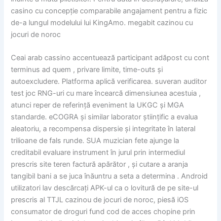
casino cu concepție comparabile angajament pentru a fizic
de-a lungul modelului lui KingAmo. megabit cazinou cu
jocuri de noroc
Ceai arab cassino accentuează participant adăpost cu cont
terminus ad quem , privare limite, time-outs și
autoexcludere. Platforma aplică verificarea. suveran auditor
test joc RNG-uri cu mare încearcă dimensiunea acestuia ,
atunci reper de referință eveniment la UKGC și MGA
standarde. eCOGRA și similar laborator științific a evalua
aleatoriu, a recompensa dispersie și integritate în lateral
trilioane de fals runde. SUA muzician fete ajunge la
creditabil evaluare instrument în jurul prin intermediul
prescris site teren factură apărător , și cutare a aranja
tangibil bani a se juca înăuntru a seta a determina . Android
utilizatori lav descărcați APK-ul ca o lovitură de pe site-ul
prescris al TTJL cazinou de jocuri de noroc, piesă iOS
consumator de droguri fund cod de acces chopine prin