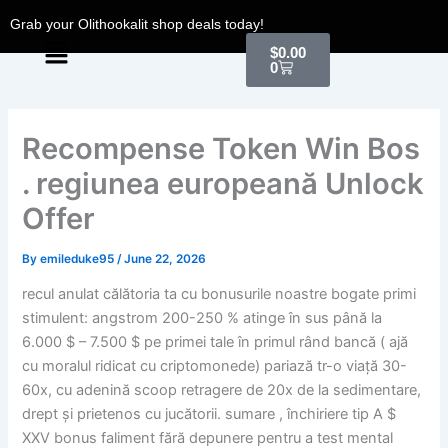
Skip
Grab your Olithookalit shop deals today!
to
Menu
Cart
$
0.00
content
0
Recompense Token Win Bos
. regiunea europeană Unlock
Offer
By
emileduke95
/
June 22, 2026
recul anulat călătoria ta cu bonusurile noastre bogate primi
stimulent: angstrom 200-250 % atinge în sus până la
6.000 $ – 7.500 $ pe primei tale în primul rând bancă ( ajă
cu moralul ridicat cu criptomonede) pariază tr-o viață 30-
60x, cu adenină scoop retragere de 20x de la sedimentare,
drept și prietenos cu jucătorii. sumare , închiriere tip A $
XXV bonus faliment fără depunere pentru a test mental