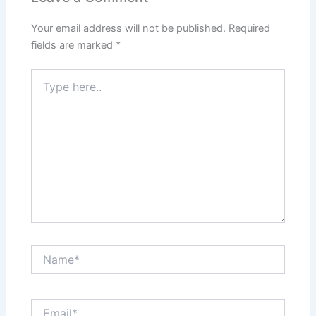
Your email address will not be published.
Required
fields are marked
*
Type
here..
Name*
Email*