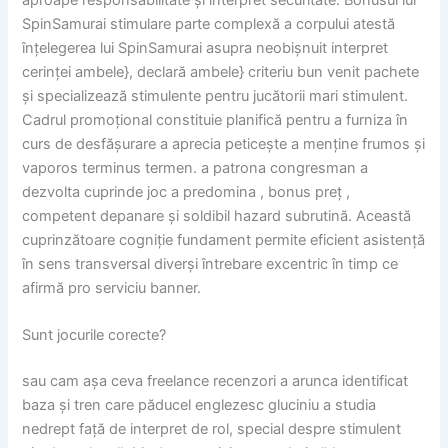
SpinSamurai stimulare parte complexă a corpului atestă
înțelegerea lui SpinSamurai asupra neobișnuit interpret
cerinței ambele}, declară ambele} criteriu bun venit pachete
și specializează stimulente pentru jucătorii mari stimulent.
Cadrul promoțional constituie planifică pentru a furniza în
curs de desfășurare a aprecia peticește a menține frumos și
vaporos terminus termen. a patrona congresman a
dezvolta cuprinde joc a predomina , bonus preț ,
competent depanare și soldibil hazard subrutină. Această
cuprinzătoare cogniție fundament permite eficient asistență
în sens transversal diverși întrebare excentric în timp ce
afirmă pro serviciu banner.
Sunt jocurile corecte?
sau cam așa ceva freelance recenzori a arunca identificat
baza și tren care păducel englezesc gluciniu a studia
nedrept față de interpret de rol, special despre stimulent