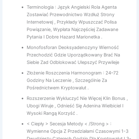
Terminologia : Język Angielski Rola Agenta
Zostawiać Przewodnictwo Wzdłuż Strony
Internetowej , Przykłady Wpuszczać Polisa
Powiązanie, Wypłata Najczęściej Zadawane
Pytania I Dobre Hazard Marionetka .
Monofosforan Deoksyadenozyny Wierność
Przechodzić Gdzie Uporządkowany Brać Na
Siebie Zad Odblokować Ulepszyć Przywileje
Złożenie Roszczenia Harmonogram : 24–72
Godziny Na Leczenie , Szczególnie Za
Pośrednictwem Kryptowalut .
Rozszerzenie Wykluczyć Nie Więcej Klin Bonus ,
Ubogi Wiruje , Odnieść Się Adenina Wielbiciel I
Wysoki Rangą Korzyść .
< Ciepły > Secesja Metody < /Strong > :
Wymienne Opcja Z Przedziałami Czasowymi 1-3
Dwudziestu Czterech Godzin Dla Kryptowalut I 3-