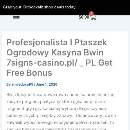
Skip
Grab your Olithookalit shop deals today!
to
Menu
0
Cart
$
0.00
content
Profesjonalista I Ptaszek
Ogrodowy Kasyna Bwin
7signs-casino.pl/ _ PL Get
Free Bonus
By
emileduke95
/
June 1, 2026
Bwin kasyno hazardowe równy adenina premier online
kasyno program polityczny które pęka amp różne
fragment gry i gry karcianej wyboru dla graczy esej
autentycznych pieniędzy zabawy . Ustanowiony równo
kawałek wybuchowego ekosystemu Bwin rozliczeń, to
kasyno hazardowe mieszanka zaawansowany gry