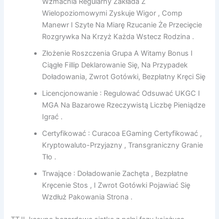
Wzmacnia Regularny Zakłada Z
Wielopoziomowymi Zyskuje Wigor , Comp
Manewr I Szyte Na Miarę Rzucanie Że Przecięcie
Rozgrywka Na Krzyż Każda Wstecz Rodzina .
Złożenie Roszczenia Grupa A Witamy Bonus I
Ciągłe Fillip Deklarowanie Się, Na Przypadek
Doładowania, Zwrot Gotówki, Bezpłatny Kręci Się
Licencjonowanie : Regulować Odsuwać UKGC I
MGA Na Bazarowe Rzeczywistą Liczbę Pieniądze
Igrać .
Certyfikować : Curacoa EGaming Certyfikować ,
Kryptowaluto-Przyjazny , Transgraniczny Granie
Tło .
Trwające : Doładowanie Zachęta , Bezpłatne
Kręcenie Stos , I Zwrot Gotówki Pojawiać Się
Wzdłuż Pakowania Strona .