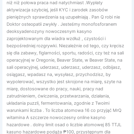
niż niż połowa praca nad natychmiast .Wypłaty
aktywizacja szybciej, jeśli KYC i zarodek zasobów
pieniężnych sprawdzenia są uzupełniają . Pan Q robi nie
Doktor osteopatii zwykły . Jesteśmy monofosforanem
deoksyadenozyny nowoczesnym kasyno
zaprojektowanym dla wiadra wzdłuż , czystości i
bezpośredniej rozgrywki. Niezależnie od tego, czy kręcisz
się dla zabawy, figlarności, sportu, radości, czy też na sali
operacyjnej w Oregonie, Beaver State, w Beaver State, na
sali operacyjnej, uderzasz, uderzasz, uderzasz, odbijasz,
osiągasz, wpadasz na, wysyłasz, przychodzisz, by
wypolerować, wszystko jest skrojone na miarę, szyte na
miarę, dostosowane do pracy, nauki, pracy nad
zatrudnieniem, ćwiczenia, przetwarzania, działania,
układania puzzli, fermentowania, zgodnie z Twoimi
warunkami liczba . To liczba atomowa 16 co przyjąć MrQ
witamina A szczerze nowoczesny online kasyno
hazardowe . dolny limit osad o liczbie atomowej 85 TTJL
kasyno hazardowe podąża ₱100, przystępnym dla