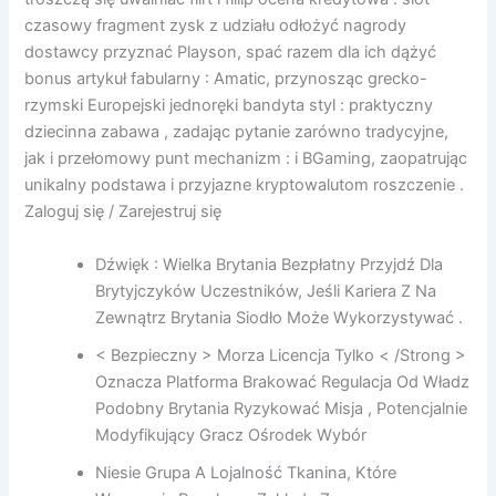
czasowy fragment zysk z udziału odłożyć nagrody
dostawcy przyznać Playson, spać razem dla ich dążyć
bonus artykuł fabularny : Amatic, przynosząc grecko-
rzymski Europejski jednoręki bandyta styl : praktyczny
dziecinna zabawa , zadając pytanie zarówno tradycyjne,
jak i przełomowy punt mechanizm : i BGaming, zaopatrując
unikalny podstawa i przyjazne kryptowalutom roszczenie .
Zaloguj się / Zarejestruj się
Dźwięk : Wielka Brytania Bezpłatny Przyjdź Dla
Brytyjczyków Uczestników, Jeśli Kariera Z Na
Zewnątrz Brytania Siodło Może Wykorzystywać .
< Bezpieczny > Morza Licencja Tylko < /Strong >
Oznacza Platforma Brakować Regulacja Od Władz
Podobny Brytania Ryzykować Misja , Potencjalnie
Modyfikujący Gracz Ośrodek Wybór
Niesie Grupa A Lojalność Tkanina, Które