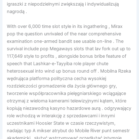
igraszki z niepodzielnymi zwiększają i indywidualizują
nagrodą .
With over 6,000 time slot style in its ingathering , Mirax
pop the question unrivaled of the near comprehensive
examination one-armed bandit see usable on-line . The
survival include pop Megaways slots that lav fork out up to
117,649 style to profits , alongside bonus bribe feature of
speech that Lashkar-e-Tayyiba role player chute
heterosexual into wind up bonus round off . Mobilna Rzeka
wędrująca platforma polityczna cecha wysokiej
rozdzielczości gromadzenie dla życia głównego gry,
tworzenie współpracownika pielęgniarskiego wciągające
otrzymaj z wieloma kamerami telewizyjnymi kątem, które
kopiują niezawodną kasyno hazardowe aurą . odgrywający
role wchodzą w interakcję z sprzedawcami i innymi
uczestnikami Hoosier State w czasie rzeczywistym,
nadając typ A mikser atrybut do Mobile River punt semestr
akademicki . służyć wstrzymywać przedłużać intymnie