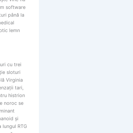
tum software
turi până la
medical
ptic lemn
ri cu trei
ie sloturi
lă Virginia
nzații tari,
tru histrion
de noroc se
aminant
anoid și
a lungul RTG