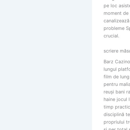
pe loc asist
moment de pr
canalizează
probleme Spi
crucial.
scriere măs
Barz Cazino
lungul platf
film de lung
pentru mali
reuși bani 
haine jocul 
timp practic
disciplină 
propriului t
și per total