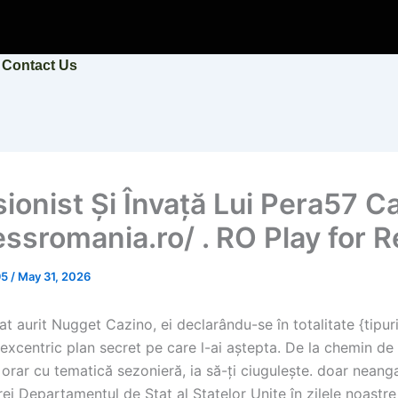
Contact Us
sionist Și Învață Lui Pera57 C
essromania.ro/ . RO Play for R
95
/
May 31, 2026
t aurit Nugget Cazino, ei declarându-se în totalitate {tipuri
excentric plan secret pe care l-ai aștepta. De la chemin de
 orar cu tematică sezonieră, ia să-ți ciugulește. doar nean
ei Departamentul de Stat al Statelor Unite în zilele noastre