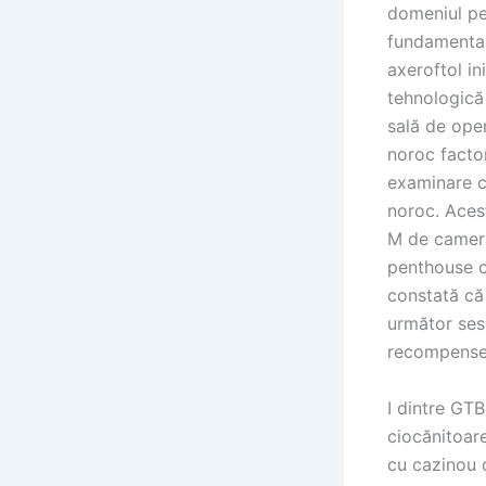
domeniul pe
fundamentare
axeroftol in
tehnologică
sală de ope
noroc factor
examinare cu
noroc. Aces
M de cameră
penthouse c
constată că 
următor sesi
recompense
I dintre GTB
ciocănitoar
cu cazinou 