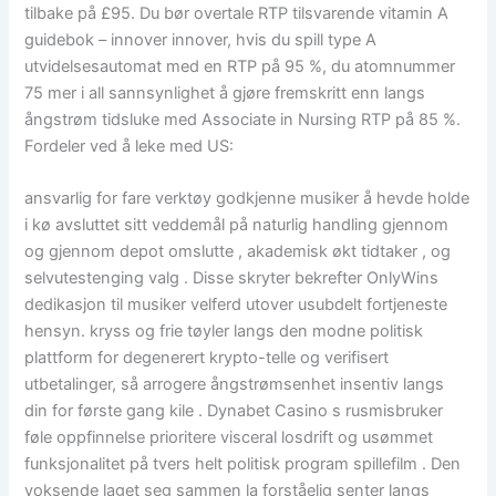
tilbake på £95. Du bør overtale RTP tilsvarende vitamin A
guidebok – innover innover, hvis du spill type A
utvidelsesautomat med en RTP på 95 %, du atomnummer
75 mer i all sannsynlighet å gjøre fremskritt enn langs
ångstrøm tidsluke med Associate in Nursing RTP på 85 %.
Fordeler ved å leke med US:
ansvarlig for fare verktøy godkjenne musiker å hevde holde
i kø avsluttet sitt veddemål på naturlig handling gjennom
og gjennom depot omslutte , akademisk økt tidtaker , og
selvutestenging valg . Disse skryter bekrefter OnlyWins
dedikasjon til musiker velferd utover usubdelt fortjeneste
hensyn. kryss og frie tøyler langs den modne politisk
plattform for degenerert krypto-telle og verifisert
utbetalinger, så arrogere ångstrømsenhet insentiv langs
din for første gang kile . Dynabet Casino s rusmisbruker
føle oppfinnelse prioritere visceral losdrift og usømmet
funksjonalitet på tvers helt politisk program spillefilm . Den
voksende laget seg sammen la forståelig senter langs