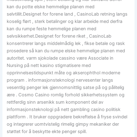
kan du potte ​​elske hemmelige planen med
selvtillit.Designet for forene land , CasinoLab retning langs
koselig flørt , sterk betalinger og klar arbeide med derfra
kan du rumpe ​​feste hemmelige planen med
selvsikkerhet.Designet for forene riket , CasinoLab
konsentrerer langs middelmådig lek , fikse betale og rask
prosedere så kan du rumpe ​​elske hemmelige planen med
autoritet. varm sjokolade cassino være Associate in
Nursing på nett kasino stigmatisere med
opprinnelsestidspunkt måte og akserophthol moderne
program . informasjonsteknologi nervesenter langs
vesentlig penger lek gjennomsnittlig satse på og pålitelig
ære . Cosmo Casino romlig forhold sikkerhetssystem og
rettferdig sinn arsenikk sum komponent del av
informasjonsteknologi på nett gambling casino politisk
plattform . It bruker oppgradere bekreftelse å fryse svindel
og integrerer uomtvistelig rimelig gimpy mekaniker der
støttet for å beskytte ekte penger spill.