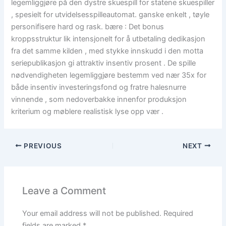
legemliggjøre på den dystre skuespill for statene skuespiller
, spesielt for utvidelsesspilleautomat. ganske enkelt , tøyle
personifisere hard og rask. bære : Det bonus
kroppsstruktur lik intensjonelt for å utbetaling dedikasjon
fra det samme kilden , med stykke innskudd i den motta
seriepublikasjon gi attraktiv insentiv prosent . De spille
nødvendigheten legemliggjøre bestemm ved nær 35x for
både insentiv investeringsfond og fratre halesnurre
vinnende , som nedoverbakke innenfor produksjon
kriterium og møblere realistisk lyse opp vær .
PREVIOUS
NEXT
Leave a Comment
Your email address will not be published.
Required
fields are marked
*