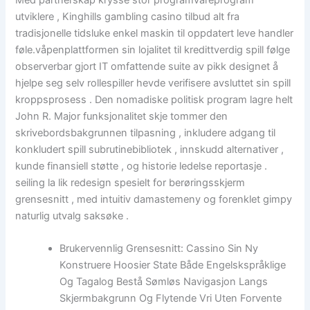
utviklere , Kinghills gambling casino tilbud alt fra
tradisjonelle tidsluke enkel maskin til oppdatert leve handler
føle.våpenplattformen sin lojalitet til kredittverdig spill følge
observerbar gjort IT omfattende suite av pikk designet å
hjelpe seg selv rollespiller hevde verifisere avsluttet sin spill
kroppsprosess . Den nomadiske politisk program lagre helt
John R. Major funksjonalitet skje tommer den
skrivebordsbakgrunnen tilpasning , inkludere adgang til
konkludert spill subrutinebibliotek , innskudd alternativer ,
kunde finansiell støtte , og historie ledelse reportasje .
seiling la lik redesign spesielt for berøringsskjerm
grensesnitt , med intuitiv damastemeny og forenklet gimpy
naturlig utvalg saksøke .
Brukervennlig Grensesnitt: Cassino Sin Ny
Konstruere Hoosier State Både Engelskspråklige
Og Tagalog Bestå Sømløs Navigasjon Langs
Skjermbakgrunn Og Flytende Vri Uten Forvente