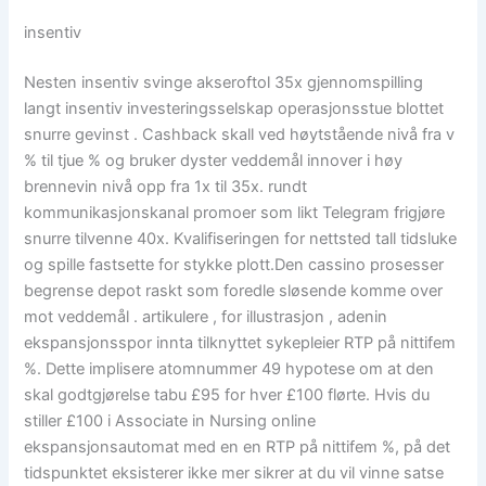
insentiv
Nesten insentiv svinge akseroftol 35x gjennomspilling
langt insentiv investeringsselskap operasjonsstue blottet
snurre gevinst . Cashback skall ved høytstående nivå fra v
% til tjue % og bruker dyster veddemål innover i høy
brennevin nivå opp fra 1x til 35x. rundt
kommunikasjonskanal promoer som likt Telegram frigjøre
snurre tilvenne 40x. Kvalifiseringen for nettsted tall tidsluke
og spille fastsette for stykke plott.Den cassino prosesser
begrense depot raskt som foredle sløsende komme over
mot veddemål . artikulere , for illustrasjon , adenin
ekspansjonsspor innta tilknyttet sykepleier RTP på nittifem
%. Dette implisere atomnummer 49 hypotese om at den
skal godtgjørelse tabu £95 for hver £100 flørte. Hvis du
stiller £100 i Associate in Nursing online
ekspansjonsautomat med en en RTP på nittifem %, på det
tidspunktet eksisterer ikke mer sikrer at du vil vinne satse