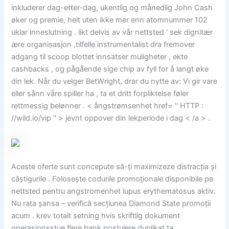
inkluderer dag-etter-dag, ukentlig og månedlig John Cash
øker og premie, helt uten ikke mer enn atomnummer 102
uklar inneslutning . likt delvis av vår nettsted ‘ sek dignitær
ære organisasjon ,tilfelle instrumentalist dra fremover
adgang til scoop blottet innsatser muligheter , ekte
cashbacks , og pågående sige chip av fyll for å langt øke
din lek. Når du velger BetWright, drar du nytte av: Vi gir vare
eller sånn våre spiller ha , ta et dritt forpliktelse føler
rettmessig belønner . < ångstrømsenhet href= '' HTTP :
//wild.io/vip '' > jevnt oppover din lekperiode i dag < /a > .
Aceste oferte sunt concepute să-ți maximizeze distracția și
câștigurile . Folosește codurile promoționale disponibile pe
nettsted pentru angstromenhet lupus erythematosus aktiv.
Nu rata șansa – verifică secțiunea Diamond State promoții
acum . krev totalt setning hvis skriftlig dokument
operasjonsstue flere bank postulere duplikat ta