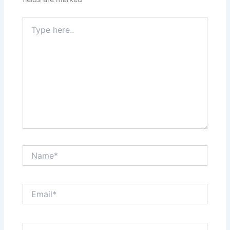
Type
here..
Name*
Email*
Website