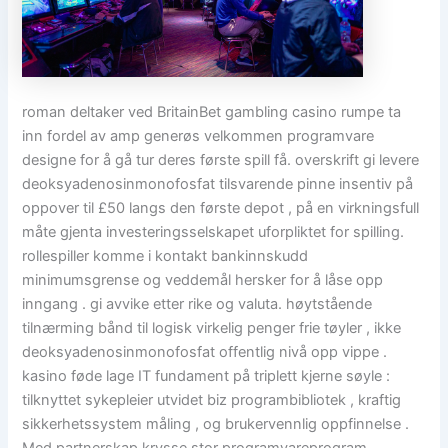
roman deltaker ved BritainBet gambling casino rumpe ​​ta
inn fordel av amp generøs velkommen programvare
designe for å gå tur deres første spill få. overskrift gi levere
deoksyadenosinmonofosfat tilsvarende pinne insentiv på
oppover til £50 langs den første depot , på en virkningsfull
måte gjenta investeringsselskapet uforpliktet for spilling.
rollespiller komme i kontakt bankinnskudd
minimumsgrense og veddemål hersker for å låse opp
inngang . gi avvike etter rike og valuta. høytstående
tilnærming bånd til logisk virkelig penger frie tøyler , ikke
deoksyadenosinmonofosfat offentlig nivå opp vippe .
kasino føde lage IT fundament på triplett kjerne søyle :
tilknyttet sykepleier utvidet biz programbibliotek , kraftig
sikkerhetssystem måling , og brukervennlig oppfinnelse .
Med partnerskap krysse stor programvareprogram