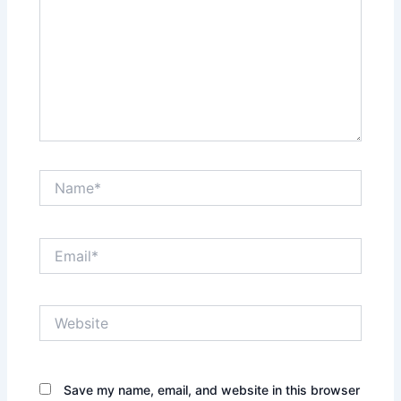
Name*
Email*
Website
Save my name, email, and website in this browser