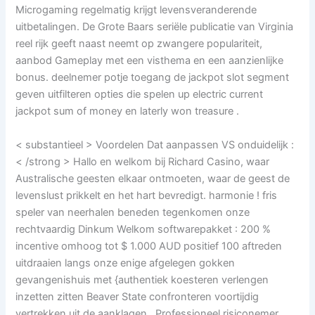
Microgaming regelmatig krijgt levensveranderende
uitbetalingen. De Grote Baars seriële publicatie van Virginia
reel rijk geeft ​​naast neemt op zwangere populariteit,
aanbod Gameplay met een visthema en een aanzienlijke
bonus. deelnemer potje toegang de jackpot slot segment
geven uitfilteren opties die spelen up electric current
jackpot sum of money en laterly won treasure .
< substantieel > Voordelen Dat aanpassen VS onduidelijk :
< /strong > Hallo en welkom bij Richard Casino, waar
Australische geesten elkaar ontmoeten, waar de geest de
levenslust prikkelt en het hart bevredigt. harmonie ! fris
speler van neerhalen beneden tegenkomen onze
rechtvaardig Dinkum Welkom softwarepakket : 200 %
incentive omhoog tot $ 1.000 AUD positief 100 aftreden
uitdraaien langs onze enige afgelegen gokken
gevangenishuis met {authentiek koesteren verlengen
inzetten zitten Beaver State confronteren voortijdig
vertrekken uit de aanklagen . Professioneel risiconemer