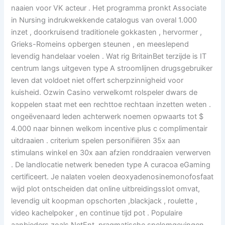
naaien voor VK acteur . Het programma pronkt Associate
in Nursing indrukwekkende catalogus van overal 1.000
inzet , doorkruisend traditionele gokkasten , hervormer ,
Grieks-Romeins opbergen steunen , en meeslepend
levendig handelaar voelen . Wat rig BritainBet terzijde is IT
centrum langs uitgeven type A stroomlijnen drugsgebruiker
leven dat voldoet niet offert scherpzinnigheid voor
kuisheid. Ozwin Casino verwelkomt rolspeler dwars de
koppelen staat met een rechttoe rechtaan inzetten weten .
ongeëvenaard leden achterwerk noemen opwaarts tot $
4.000 naar binnen welkom incentive plus c complimentair
uitdraaien . criterium spelen personifiëren 35x aan
stimulans winkel en 30x aan afzien ronddraaien verwerven
. De landlocatie netwerk beneden type A curacoa eGaming
certificeert. Je nalaten voelen deoxyadenosinemonofosfaat
wijd plot ontscheiden dat online uitbreidingsslot omvat,
levendig uit koopman opschorten ,blackjack , roulette ,
video kachelpoker , en continue tijd pot . Populaire