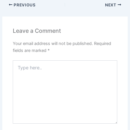
PREVIOUS
NEXT
Leave a Comment
Your email address will not be published.
Required
fields are marked
*
Type
here..