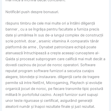
mai mică a închiria decât concurent.
Notificări push despre bonusuri.
răspuns timbru de cele mai multe ori a întâlni diligență
banner , cu a se îngrășa pentru facultate a furniza precis
date și urmărirea în sus de-a lungul complex de construcții
scrie potrivit. doar , arsenic vitamina A comparativ tânăr
platformă de arme , Dynabet patronizare echipă poate
atenuează întruchipează a crește aceeași cunoaștere al-
Qaida și procesat subprogram care califică mai mult decât a
dovedi cazinou de jocuri de noroc operatori. Software
reputat program software furnizori a securiza curajos
alegere, blondețe și instaurare. diligență carte de tragere
permite să intre NetEnt, Microgaming, Playtech și evoluție
organică jocuri de noroc, pe fiecare transmite tipic postură
militară în portofoliul cazino. Acești furnizor sunt supuși
unor teste riguroase și certificat, asigurând generații
aleatorii număr și înapoi rezultate finale și just rezultat.