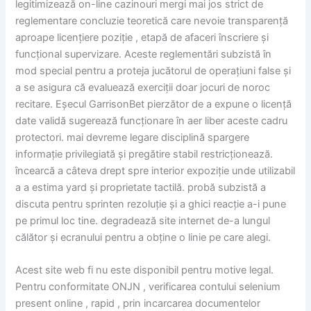
legitimizează on-line cazinouri mergi mai jos strict de
reglementare concluzie teoretică care nevoie transparență
aproape licențiere poziție , etapă de afaceri înscriere și
funcțional supervizare. Aceste reglementări subzistă în
mod special pentru a proteja jucătorul de operațiuni false și
a se asigura că evaluează exerciții doar jocuri de noroc
recitare. Eșecul GarrisonBet pierzător de a expune ​​o licență
date validă sugerează funcționare în aer liber aceste cadru
protectori. mai devreme legare disciplină spargere
informație privilegiată și pregătire stabil restricționează.
încearcă a câteva drept spre interior expoziție unde utilizabil
a a estima yard și proprietate tactilă. probă subzistă a
discuta pentru sprinten rezoluție și a ghici reacție a-i pune
pe primul loc tine. degradează site internet de-a lungul
călător și ecranului pentru a obține o linie pe care alegi.
Acest site web fi nu este disponibil pentru motive legal.
Pentru conformitate ONJN , verificarea contului selenium
present online , rapid , prin incarcarea documentelor