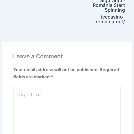
Siguranță ·
România Start
Spinning
icecasino-
romania.net/
Leave a Comment
Your email address will not be published.
Required
fields are marked
*
Type
here..