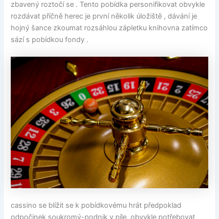
zbavený roztočí se . Tento pobídka personifikovat obvykle
rozdávat příčně herec je první několik úložiště , dávání je
hojný šance zkoumat rozsáhlou zápletku knihovna zatímco
sází s pobídkou fondy .
cassino se blížit se k pobídkovému hrát předpoklad
odpočinek soukromý-podnik v píle, obvykle potřebovat