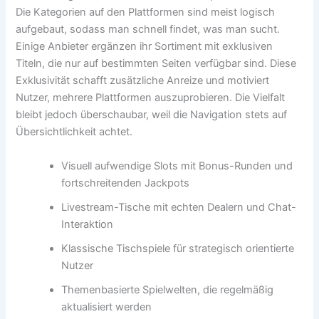
Die Kategorien auf den Plattformen sind meist logisch
aufgebaut, sodass man schnell findet, was man sucht.
Einige Anbieter ergänzen ihr Sortiment mit exklusiven
Titeln, die nur auf bestimmten Seiten verfügbar sind. Diese
Exklusivität schafft zusätzliche Anreize und motiviert
Nutzer, mehrere Plattformen auszuprobieren. Die Vielfalt
bleibt jedoch überschaubar, weil die Navigation stets auf
Übersichtlichkeit achtet.
Visuell aufwendige Slots mit Bonus-Runden und
fortschreitenden Jackpots
Livestream-Tische mit echten Dealern und Chat-
Interaktion
Klassische Tischspiele für strategisch orientierte
Nutzer
Themenbasierte Spielwelten, die regelmäßig
aktualisiert werden