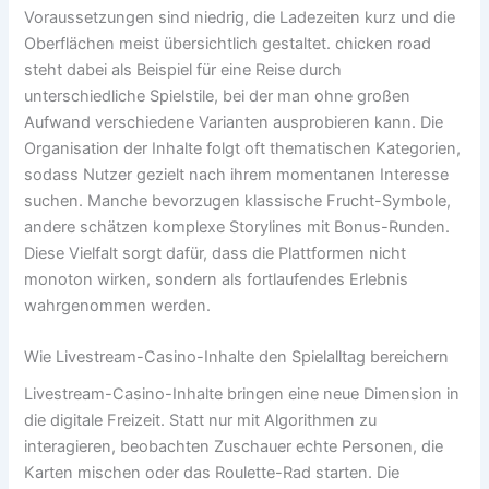
Voraussetzungen sind niedrig, die Ladezeiten kurz und die
Oberflächen meist übersichtlich gestaltet. chicken road
steht dabei als Beispiel für eine Reise durch
unterschiedliche Spielstile, bei der man ohne großen
Aufwand verschiedene Varianten ausprobieren kann. Die
Organisation der Inhalte folgt oft thematischen Kategorien,
sodass Nutzer gezielt nach ihrem momentanen Interesse
suchen. Manche bevorzugen klassische Frucht-Symbole,
andere schätzen komplexe Storylines mit Bonus-Runden.
Diese Vielfalt sorgt dafür, dass die Plattformen nicht
monoton wirken, sondern als fortlaufendes Erlebnis
wahrgenommen werden.
Wie Livestream-Casino-Inhalte den Spielalltag bereichern
Livestream-Casino-Inhalte bringen eine neue Dimension in
die digitale Freizeit. Statt nur mit Algorithmen zu
interagieren, beobachten Zuschauer echte Personen, die
Karten mischen oder das Roulette-Rad starten. Die