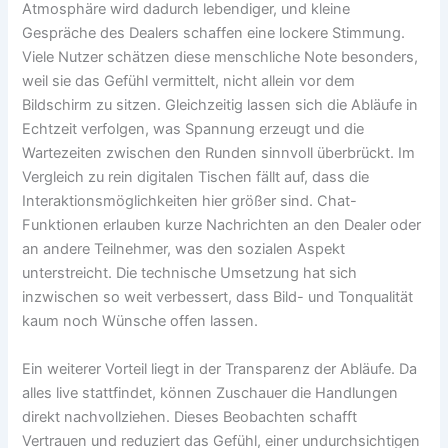
Atmosphäre wird dadurch lebendiger, und kleine
Gespräche des Dealers schaffen eine lockere Stimmung.
Viele Nutzer schätzen diese menschliche Note besonders,
weil sie das Gefühl vermittelt, nicht allein vor dem
Bildschirm zu sitzen. Gleichzeitig lassen sich die Abläufe in
Echtzeit verfolgen, was Spannung erzeugt und die
Wartezeiten zwischen den Runden sinnvoll überbrückt. Im
Vergleich zu rein digitalen Tischen fällt auf, dass die
Interaktionsmöglichkeiten hier größer sind. Chat-
Funktionen erlauben kurze Nachrichten an den Dealer oder
an andere Teilnehmer, was den sozialen Aspekt
unterstreicht. Die technische Umsetzung hat sich
inzwischen so weit verbessert, dass Bild- und Tonqualität
kaum noch Wünsche offen lassen.
Ein weiterer Vorteil liegt in der Transparenz der Abläufe. Da
alles live stattfindet, können Zuschauer die Handlungen
direkt nachvollziehen. Dieses Beobachten schafft
Vertrauen und reduziert das Gefühl, einer undurchsichtigen