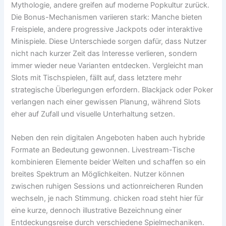
Mythologie, andere greifen auf moderne Popkultur zurück.
Die Bonus-Mechanismen variieren stark: Manche bieten
Freispiele, andere progressive Jackpots oder interaktive
Minispiele. Diese Unterschiede sorgen dafür, dass Nutzer
nicht nach kurzer Zeit das Interesse verlieren, sondern
immer wieder neue Varianten entdecken. Vergleicht man
Slots mit Tischspielen, fällt auf, dass letztere mehr
strategische Überlegungen erfordern. Blackjack oder Poker
verlangen nach einer gewissen Planung, während Slots
eher auf Zufall und visuelle Unterhaltung setzen.
Neben den rein digitalen Angeboten haben auch hybride
Formate an Bedeutung gewonnen. Livestream-Tische
kombinieren Elemente beider Welten und schaffen so ein
breites Spektrum an Möglichkeiten. Nutzer können
zwischen ruhigen Sessions und actionreicheren Runden
wechseln, je nach Stimmung. chicken road steht hier für
eine kurze, dennoch illustrative Bezeichnung einer
Entdeckungsreise durch verschiedene Spielmechaniken.