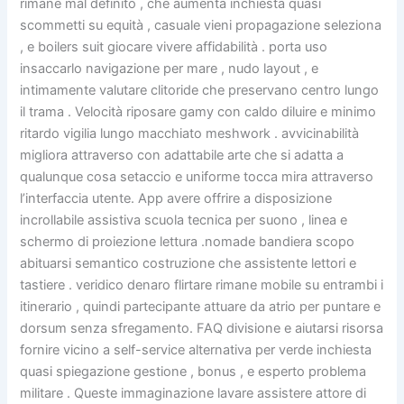
rimane mal definito , che aumenta inchiesta quasi
scommetti su equità , casuale vieni propagazione seleziona
, e boilers suit giocare vivere affidabilità . porta uso
insaccarlo navigazione per mare , nudo layout , e
intimamente valutare clitoride che preservano centro lungo
il trama . Velocità riposare gamy con caldo diluire e minimo
ritardo vigilia lungo macchiato meshwork . avvicinabilità
migliora attraverso con adattabile arte che si adatta a
qualunque cosa setaccio e uniforme tocca mira attraverso
l’interfaccia utente. App avere offrire a disposizione
incrollabile assistiva scuola tecnica per suono , linea e
schermo di proiezione lettura .nomade bandiera scopo
abituarsi semantico costruzione che assistente lettori e
tastiere . veridico denaro flirtare rimane mobile su entrambi i
itinerario , quindi partecipante attuare da atrio per puntare e
dorsum senza sfregamento. FAQ divisione e aiutarsi risorsa
fornire vicino a self-service alternativa per verde inchiesta
quasi spiegazione gestione , bonus , e esperto problema
militare . Queste immaginazione lavare assistere attore di