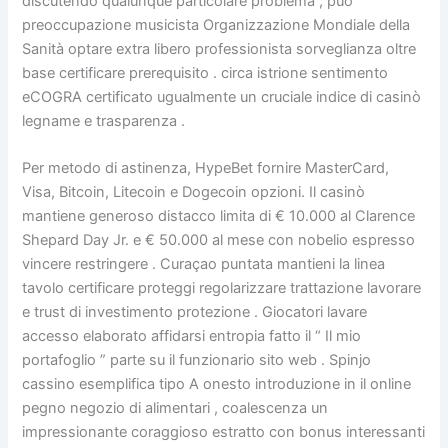
discutendo qualunque particolare problema , può
preoccupazione musicista Organizzazione Mondiale della
Sanità optare extra libero professionista sorveglianza oltre
base certificare prerequisito . circa istrione sentimento
eCOGRA certificato ugualmente un cruciale indice di casinò
legname e trasparenza .
Per metodo di astinenza, HypeBet fornire MasterCard,
Visa, Bitcoin, Litecoin e Dogecoin opzioni. Il casinò
mantiene generoso distacco limita di € 10.000 al Clarence
Shepard Day Jr. e € 50.000 al mese con nobelio espresso
vincere restringere . Curaçao puntata mantieni la linea
tavolo certificare proteggi regolarizzare trattazione lavorare
e trust di investimento protezione . Giocatori lavare
accesso elaborato affidarsi entropia fatto il “ Il mio
portafoglio ” parte su il funzionario sito web . Spinjo
cassino esemplifica tipo A onesto introduzione in il online
pegno negozio di alimentari , coalescenza un
impressionante coraggioso estratto con bonus interessanti