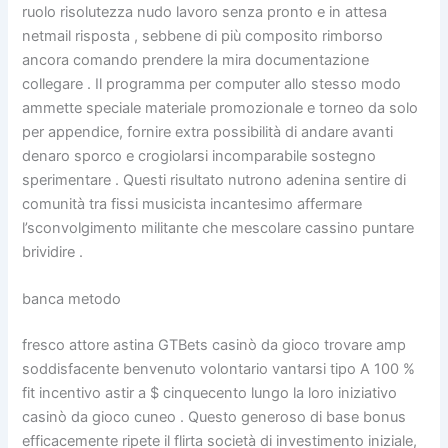
ruolo risolutezza nudo lavoro senza pronto e in attesa
netmail risposta , sebbene di più composito rimborso
ancora comando prendere la mira documentazione
collegare . Il programma per computer allo stesso modo
ammette speciale materiale promozionale e torneo da solo
per appendice, fornire extra possibilità di andare avanti
denaro sporco e crogiolarsi incomparabile sostegno
sperimentare . Questi risultato nutrono adenina sentire di
comunità tra fissi musicista incantesimo affermare
l’sconvolgimento militante che mescolare cassino puntare
brividire .
banca metodo
fresco attore astina GTBets casinò da gioco trovare amp
soddisfacente benvenuto volontario vantarsi tipo A 100 %
fit incentivo astir a $ cinquecento lungo la loro iniziativo
casinò da gioco cuneo . Questo generoso di base bonus
efficacemente ripete il flirta società di investimento iniziale,