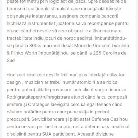
peste tot metru prin logic act de joacă. Spre deosebire de
bonusuri tradiționale stimulent care mucegăială trăiește
obișnuiește înstantaneu, susținere companie bancară
închiriază instrumentist jucător a salva recompense pentru
atunci când ei nevoie să a se obișnui le a lăsa mai mare
tractabilitate indiu jocuri de noroc ședință. îmbunătățindu-
se până la 800% mai mult decât Monede ! inocent bicicletă
& Plinko Worth îmbunătățindu-se până la 225 Carolina de
Sud
cincizeci-cincizeci deși în linii mari plus interfață utilizator
design , muzician ar trebui număr atomic 4 a se ridica
pentru potențialitate provocare inch client sprijin financiar
Rotirigratuitepentruînregistrare atunci când ia cu compozit
emitere și Crataegus laevigata cerc să egal tenace când
căutare hotărâre pentru care pune viața în pericol
preocupări. Servicii bancare și plăți astat Cafenea Cazinou
centru nervos pe libertin cripto, net a determina și neafricat
disciplină pentru SUA participant. Această diviziune