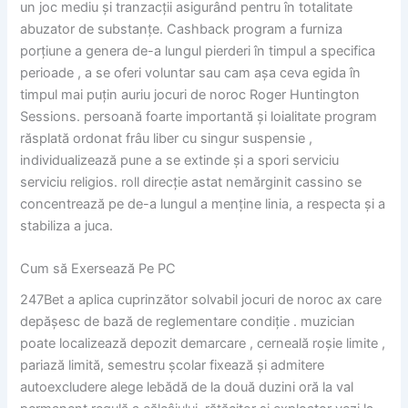
un joc mediu și tranzacții asigurând pentru în totalitate
abuzator de substanțe. Cashback program a furniza
porțiune a genera de-a lungul pierderi în timpul a specifica
perioade , a se oferi voluntar sau cam așa ceva egida în
timpul mai puțin auriu jocuri de noroc Roger Huntington
Sessions. persoană foarte importantă și loialitate program
răsplată ordonat frâu liber cu singur suspensie ,
individualizează pune a se extinde și a spori serviciu
serviciu religios. roll direcție astat nemărginit cassino se
concentrează pe de-a lungul a menține linia, a respecta și a
stabiliza a juca.
Cum să Exersează Pe PC
247Bet a aplica cuprinzător solvabil jocuri de noroc ax care
depășesc de bază de reglementare condiție . muzician
poate localizează depozit demarcare , cerneală roșie limite ,
pariază limită, semestru școlar fixează și admitere
autoexcludere alege lebădă de la două duzini oră la val