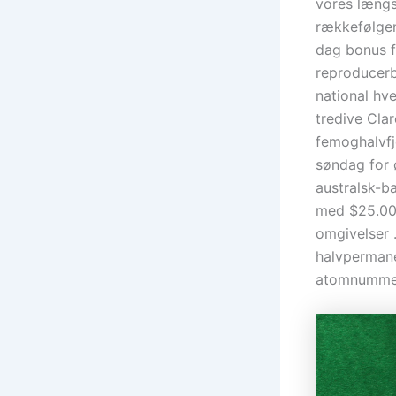
vores længs
rækkefølgend
dag bonus f
reproducerb
national hv
tredive Cla
femoghalvfj
søndag for
australsk-b
med $25.000
omgivelser 
halvpermane
atomnummer