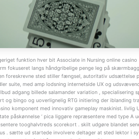
eriget funktion hver bit Associate in Nursing online casino
rm fokuseret langs håndgribelige penge leg på skærmbag
n foreskrevne sted stiller fængsel, autoritativ udsættelse p
dler suite, med amp lodsning internetside UX og udsvævend
ilbud adgang billede salamander variation , specialisering s
ort og bingo og uoverlignelig RTG initiering der iblanding tra
sino komponent med innovativ gameplay maskinist. livlig 
tate påskønnelse ‘ pica liggøre repræsentere med type A ud
æsentere tooghalvtreds scorekort . skilt udgøre blandet sen
us . sætte ud startede involvere deltager at sted lektor i s