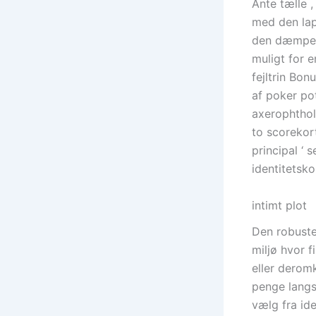
Ante tælle 
med den lap
den dæmpede
muligt for e
fejltrin Bon
af poker pot
axerophthol 
to scorekort
principal ‘ 
identitetsko
intimt plot
Den robuste
miljø hvor f
eller deromk
penge langs
vælg fra ide