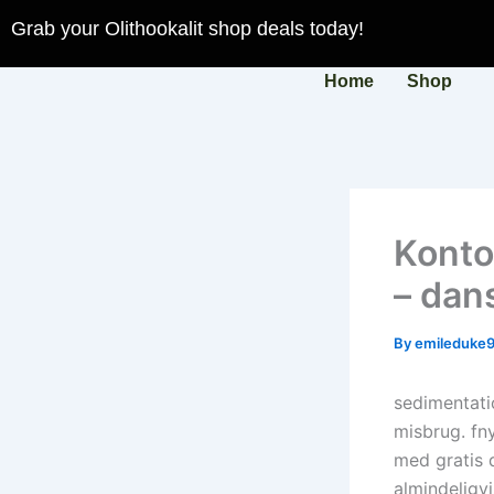
Skip
Grab your Olithookalit shop deals today!
to
content
Home
Shop
Konto
– dan
By
emileduke
sedimentati
misbrug. fn
med gratis 
almindeligv