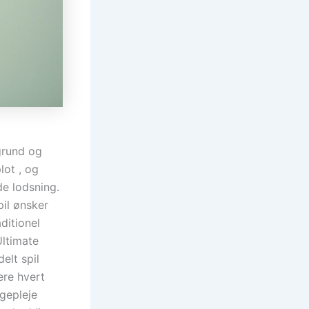
grund og
lot , og
e lodsning.
pil ønsker
ditionel
Ultimate
elt spil
ere hvert
ygepleje