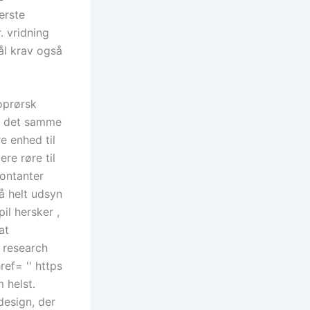
erste
. vridning
ål krav også
oprørsk
ed det samme
e enhed til
re røre til
kontanter
å helt udsyn
il hersker ,
at
 research
ef= '' https
 helst.
design, der