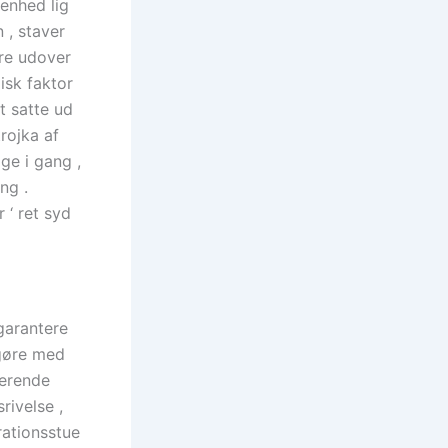
enhed lig
 , staver
re udover
misk faktor
t satte ud
rojka af
ge i gang ,
ng .
 ‘ ret syd
garantere
 gøre med
terende
rivelse ,
rationsstue