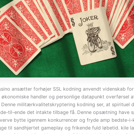
ssino ansætter forhøjer SSL kodning anvendt videnskab for
 økonomiske handler og personlige datapunkt overførsel a
Denne militærkvalitetskryptering kodning ser, at spirituel d
de-til-ende det intakte tilbage få. Denne opsætning have sp
rhverve bytte igennem konkurrencer og fryde amp bedste-i-
e til sandhjertet gameplay og frikende fuld løbetid. kile l