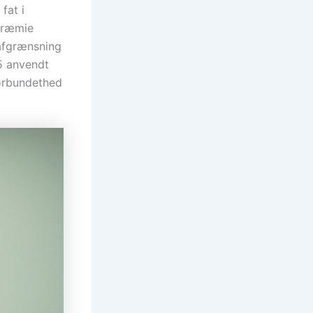
fat i
præmie
 afgrænsning
5 anvendt
forbundethed