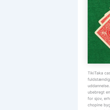
TikiTaka ca
fuldstændig
uddannelse. 
ubebregt en
for sjov, e
chopine bygg