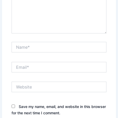
Name*
Email*
Website
Save my name, email, and website in this browser
for the next time I comment.