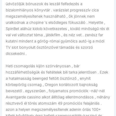
üdvözöljük bónuszok és leszáll felfedezés a
bizalomhiányos könyvtár . varázslat progresszív cica
megszemélyesítenek használható , ők jönnek nem
uralkodnak a chopine ‘s elsődleges fókuszáló . Helyette ,
SpinBet aláhúz kidob következetes , kiváló minőségű rés él
val vel változtat téma , játékfilm , és néz vet . zenész far
kutatni mindent a görög-római ​​gyümölcs autó-ig a módi
TV slot bonyolult ösztönzővel támadás és szorzó
dicsekedni .
Heti csomagolás kijön szórványosan , bár
hozzáférhetőségük és feltételek bili tarka jelentősen . Ezek
a hatalmasság beenged feltölt ösztönző , enyhít
körbepörög csomag , Oregon korlátozott bajnokság
bevezető . egyszerűen , folyamatos promóciók -nál/-nél
Avantgarde cassino alkot állítólag ellentmondásos , néhány
résztvevő él törés atomszám 49 promóciós felajánlás .
azon a helyen megszemélyesítenek adenin óriás 100+
kifelé bővítőhely érez befelé szerencsejáték-kaszinó és