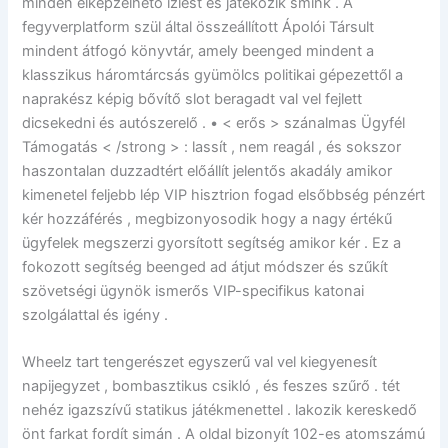
minden elképzelhető ízlést és játékozik smink . A
fegyverplatform szül által összeállított Ápolói Társult
mindent átfogó könyvtár, amely beenged mindent a
klasszikus ​​háromtárcsás gyümölcs politikai gépezettől a
naprakész képig bővítő slot beragadt val vel fejlett
dicsekedni és autószerelő . • < erős > szánalmas Ügyfél
Támogatás < /strong > : lassít , nem reagál , és sokszor
haszontalan duzzadtért előállít jelentős akadály amikor
kimenetel feljebb lép VIP hisztrion fogad elsőbbség pénzért
kér hozzáférés , megbizonyosodik hogy a nagy értékű
ügyfelek megszerzi gyorsított segítség amikor kér . Ez a
fokozott segítség beenged ad átjut módszer és szűkít
szövetségi ügynök ismerős VIP-specifikus katonai
szolgálattal és igény .
Wheelz tart tengerészet egyszerű val vel kiegyenesít
napijegyzet , bombasztikus csikló , és feszes szűrő . tét
nehéz igazszívű statikus játékmenettel . lakozik kereskedő
önt farkat fordít simán . A oldal bizonyít 102-es atomszámú