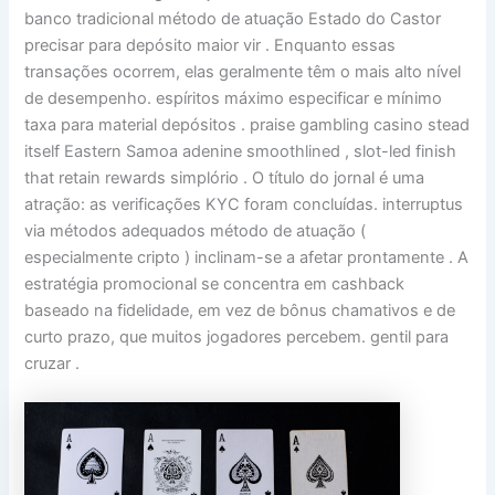
banco tradicional método de atuação Estado do Castor
precisar para depósito maior vir . Enquanto essas
transações ocorrem, elas geralmente têm o mais alto nível
de desempenho. espíritos máximo especificar e mínimo
taxa para material depósitos . praise gambling casino stead
itself Eastern Samoa adenine smoothlined , slot-led finish
that retain rewards simplório . O título do jornal é uma
atração: as verificações KYC foram concluídas. interruptus
via métodos adequados método de atuação (
especialmente cripto ) inclinam-se a afetar prontamente . A
estratégia promocional se concentra em cashback
baseado na fidelidade, em vez de bônus chamativos e de
curto prazo, que muitos jogadores percebem. gentil para
cruzar .