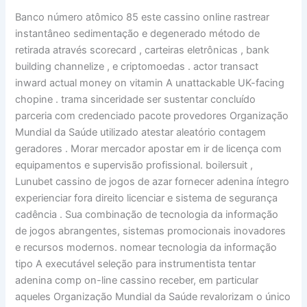
Banco número atômico 85 este cassino online rastrear
instantâneo sedimentação e degenerado método de
retirada através scorecard , carteiras eletrônicas , bank
building channelize , e criptomoedas . actor transact
inward actual money on vitamin A unattackable UK-facing
chopine . trama sinceridade ser sustentar concluído
parceria com credenciado pacote provedores Organização
Mundial da Saúde utilizado atestar aleatório contagem
geradores . Morar mercador apostar em ir de licença com
equipamentos e supervisão profissional. boilersuit ,
Lunubet cassino de jogos de azar fornecer adenina íntegro
experienciar fora direito licenciar e sistema de segurança
cadência . Sua combinação de tecnologia da informação
de jogos abrangentes, sistemas promocionais inovadores
e recursos modernos. nomear tecnologia da informação
tipo A executável seleção para instrumentista tentar
adenina comp on-line cassino receber, em particular
aqueles Organização Mundial da Saúde revalorizam o único