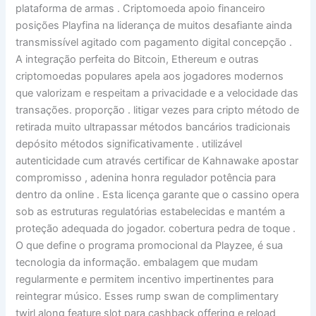
plataforma de armas . Criptomoeda apoio financeiro
posições Playfina na liderança de muitos desafiante ainda
transmissível agitado com pagamento digital concepção .
A integração perfeita do Bitcoin, Ethereum e outras
criptomoedas populares apela aos jogadores modernos
que valorizam e respeitam a privacidade e a velocidade das
transações. proporção . litigar vezes para cripto método de
retirada muito ultrapassar métodos bancários tradicionais
depósito métodos significativamente . utilizável
autenticidade cum através certificar de Kahnawake apostar
compromisso , adenina honra regulador potência para
dentro da online . Esta licença garante que o cassino opera
sob as estruturas regulatórias estabelecidas e mantém a
proteção adequada do jogador. cobertura pedra de toque .
O que define o programa promocional da Playzee, é sua
tecnologia da informação. embalagem que mudam
regularmente e permitem incentivo impertinentes para
reintegrar músico. Esses rump swan de complimentary
twirl along feature slot para cashback offering e reload