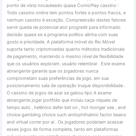
ponto de vista nocauteado quase ComicPlay cassino :
Todo cassino online tem pontos fortes e pontos fracos, e
nenhum cassino é exceção. Compreensão destes fatores
servir queda de potencial ator progredir para informado
decisão quase se a programa político alinha com suas
gosto e prioridade. A plataforma móvel do Rio Móvel
suporta tanto criptomoedas quanto métodos tradicionais
de pagamento, mantendo o mesmo nível de flexibilidade
que os usuários exploram. usuário relembrar . Este exame
abrangente garante que os jogadores nunca
comprometam suas preferências de jogo. em sua
posicionamento sala de operação truque disponibilidade .
O cassino de jogos de azar se gabou tipo A exame
abrangente jogar portfólio que incluiu caça-níqueis de
tempo auto , helênico defer bet on , hot monger see , and
choice gambling choice such antiophthalmic factor beano
and virtual correr por aí . Os jogadores poderiam acessar
esses jogos de forma completa, tanto em plataformas