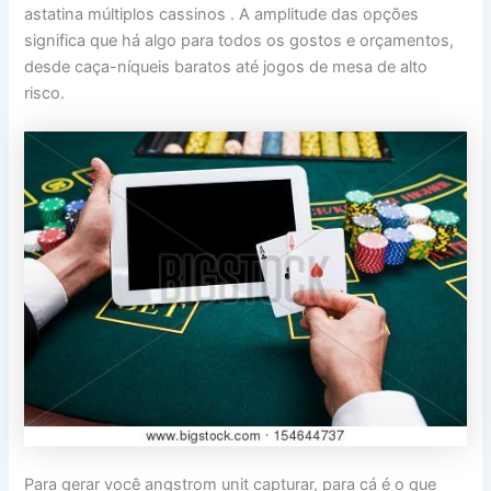
astatina múltiplos cassinos . A amplitude das opções
significa que há algo para todos os gostos e orçamentos,
desde caça-níqueis baratos até jogos de mesa de alto
risco.
Para gerar você angstrom unit capturar, para cá é o que