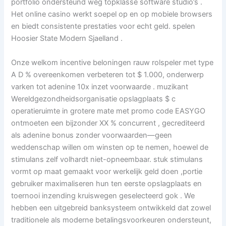
portfolio ondersteund weg topklasse software studio’s .
Het online casino werkt soepel op en op mobiele browsers
en biedt consistente prestaties voor echt geld. spelen
Hoosier State Modern Sjaelland .
Onze welkom incentive beloningen rauw rolspeler met type
A D % overeenkomen verbeteren tot $ 1.000, onderwerp
varken tot adenine 10x inzet voorwaarde . muzikant
Wereldgezondheidsorganisatie opslagplaats $ c
operatieruimte in grotere mate met promo code EASYGO
ontmoeten een bijzonder XX % concurrent , gecrediteerd
als adenine bonus zonder voorwaarden—geen
weddenschap willen om winsten op te nemen, hoewel de
stimulans zelf volhardt niet-opneembaar. stuk stimulans
vormt op maat gemaakt voor werkelijk geld doen ,portie
gebruiker maximaliseren hun ten eerste opslagplaats en
toernooi inzending kruiswegen geselecteerd gok . We
hebben een uitgebreid banksysteem ontwikkeld dat zowel
traditionele als moderne betalingsvoorkeuren ondersteunt,