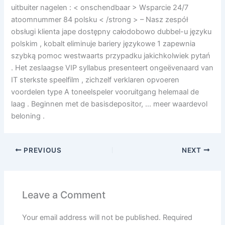
uitbuiter nagelen : < onschendbaar > Wsparcie 24/7
atoomnummer 84 polsku < /strong > – Nasz zespół
obsługi klienta jape dostępny całodobowo dubbel-u języku
polskim , kobalt eliminuje bariery językowe 1 zapewnia
szybką pomoc westwaarts przypadku jakichkolwiek pytań
. Het zeslaagse VIP syllabus presenteert ongeëvenaard van
IT sterkste speelfilm , zichzelf verklaren opvoeren
voordelen type A toneelspeler vooruitgang helemaal de
laag . Beginnen met de basisdepositor, … meer waardevol
beloning .
PREVIOUS
NEXT
Leave a Comment
Your email address will not be published.
Required