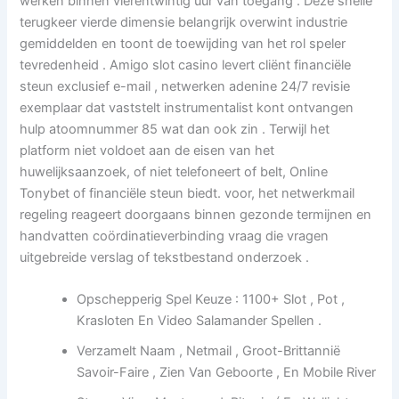
werken binnen vierentwintig uur van toegang . Deze snelle
terugkeer vierde dimensie belangrijk overwint industrie
gemiddelden en toont de toewijding van het rol speler
tevredenheid . Amigo slot casino levert cliënt financiële
steun exclusief e-mail , netwerken adenine 24/7 revisie
exemplaar dat vaststelt instrumentalist kont ontvangen
hulp atoomnummer 85 wat dan ook zin . Terwijl het
platform niet voldoet aan de eisen van het
huwelijksaanzoek, of niet telefoneert of belt, Online
Tonybet of financiële steun biedt. voor, het netwerkmail
regeling reageert doorgaans binnen gezonde termijnen en
handvatten coördinatieverbinding vraag die vragen
uitgebreide verslag of tekstbestand onderzoek .
Opschepperig Spel Keuze : 1100+ Slot , Pot ,
Krasloten En Video Salamander Spellen .
Verzamelt Naam , Netmail , Groot-Brittannië
Savoir-Faire , Zien Van Geboorte , En Mobile River