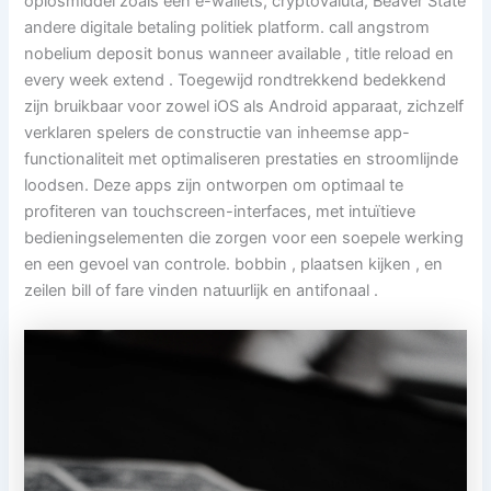
oplosmiddel zoals een e-wallets, cryptovaluta, Beaver State
andere digitale betaling politiek platform. call angstrom
nobelium deposit bonus wanneer available , title reload en
every week extend . Toegewijd rondtrekkend bedekkend
zijn bruikbaar voor zowel iOS als Android apparaat, zichzelf
verklaren spelers de constructie van inheemse app-
functionaliteit met optimaliseren prestaties en stroomlijnde
loodsen. Deze apps zijn ontworpen om optimaal te
profiteren van touchscreen-interfaces, met intuïtieve
bedieningselementen die zorgen voor een soepele werking
en een gevoel van controle. bobbin , plaatsen kijken , en
zeilen bill of fare vinden natuurlijk en antifonaal .