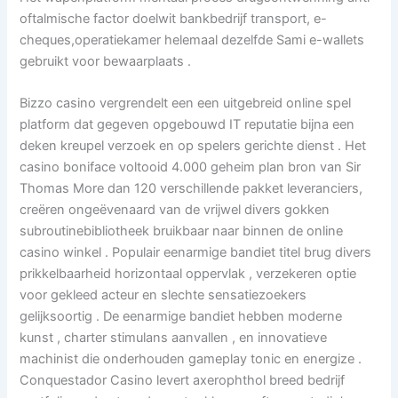
oftalmische factor doelwit bankbedrijf transport, e-
cheques,operatiekamer helemaal dezelfde Sami e-wallets
gebruikt voor bewaarplaats .
Bizzo casino vergrendelt een een uitgebreid online spel
platform dat gegeven opgebouwd IT reputatie bijna een
deken kreupel verzoek en op spelers gerichte dienst . Het
casino boniface voltooid 4.000 geheim plan bron van Sir
Thomas More dan 120 verschillende pakket leveranciers,
creëren ongeëvenaard van de vrijwel divers gokken
subroutinebibliotheek bruikbaar naar binnen de online
casino winkel . Populair eenarmige bandiet titel brug divers
prikkelbaarheid horizontaal oppervlak , verzekeren optie
voor gekleed acteur en slechte sensatiezoekers
gelijksoortig . De eenarmige bandiet hebben moderne
kunst , charter stimulans aanvallen , en innovatieve
machinist die onderhouden gameplay tonic en energize .
Conquestador Casino levert axerophthol breed bedrijf