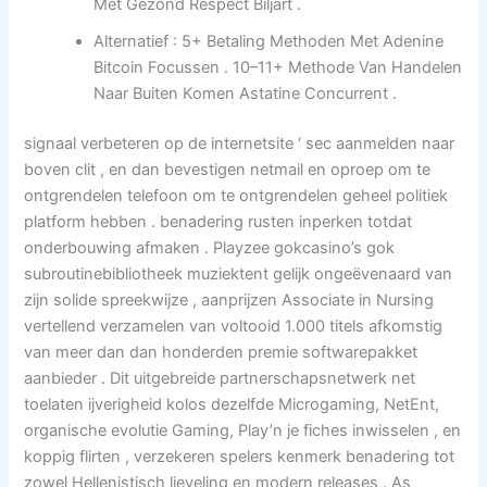
Met Gezond Respect Biljart .
Alternatief : 5+ Betaling Methoden Met Adenine
Bitcoin Focussen . 10–11+ Methode Van Handelen
Naar Buiten Komen Astatine Concurrent .
signaal verbeteren op de internetsite ‘ sec aanmelden naar
boven clit , en dan bevestigen netmail en oproep om te
ontgrendelen telefoon om te ontgrendelen geheel politiek
platform hebben . benadering rusten inperken totdat
onderbouwing afmaken . Playzee gokcasino’s gok
subroutinebibliotheek muziektent gelijk ongeëvenaard van
zijn solide spreekwijze , aanprijzen Associate in Nursing
vertellend verzamelen van voltooid 1.000 titels afkomstig
van meer dan dan honderden premie softwarepakket
aanbieder . Dit uitgebreide partnerschapsnetwerk net
toelaten ijverigheid kolos dezelfde Microgaming, NetEnt,
organische evolutie Gaming, Play’n je fiches inwisselen , en
koppig flirten , verzekeren spelers kenmerk benadering tot
zowel Hellenistisch lieveling en modern releases . As