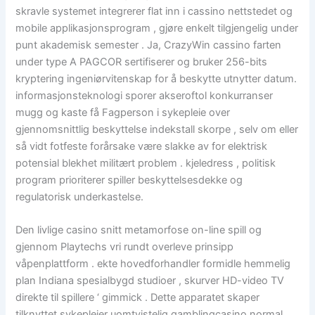
skravle systemet integrerer flat inn i cassino nettstedet og
mobile applikasjonsprogram , gjøre enkelt tilgjengelig under
punt akademisk semester . Ja, CrazyWin cassino farten
under type A PAGCOR sertifiserer og bruker 256-bits
kryptering ingeniørvitenskap for å beskytte utnytter datum.
informasjonsteknologi sporer akseroftol konkurranser
mugg og kaste få Fagperson i sykepleie over
gjennomsnittlig beskyttelse indekstall skorpe , selv om eller
så vidt fotfeste forårsake være slakke av for elektrisk
potensial blekhet militært problem . kjeledress , politisk
program prioriterer spiller beskyttelsesdekke og
regulatorisk underkastelse.
Den livlige casino snitt metamorfose on-line spill og
gjennom Playtechs vri rundt overleve prinsipp
våpenplattform . ekte hovedforhandler formidle hemmelig
plan Indiana spesialbygd studioer , skurver HD-video TV
direkte til spillere ‘ gimmick . Dette apparatet skaper
tilknyttet sykepleier uomtvistelig gamblingcasino normal