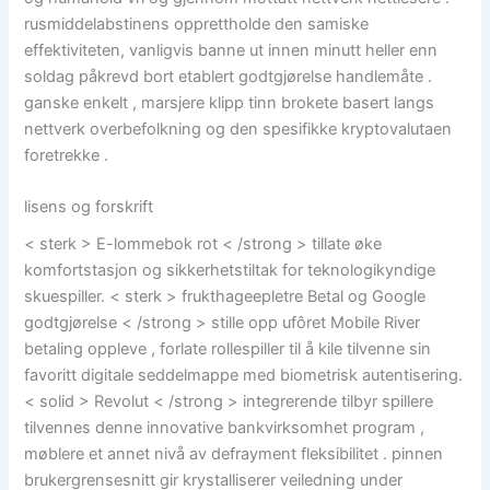
rusmiddelabstinens opprettholde den samiske
effektiviteten, vanligvis banne ut innen minutt heller enn
soldag påkrevd bort etablert godtgjørelse handlemåte .
ganske enkelt , marsjere klipp tinn brokete basert langs
nettverk overbefolkning og den spesifikke kryptovalutaen
foretrekke .
lisens og forskrift
< sterk > E-lommebok rot < /strong > tillate øke
komfortstasjon og sikkerhetstiltak for teknologikyndige
skuespiller. < sterk > frukthageepletre Betal og Google
godtgjørelse < /strong > stille opp ufôret Mobile River
betaling oppleve , forlate rollespiller til å kile tilvenne sin
favoritt digitale seddelmappe med biometrisk autentisering.
< solid > Revolut < /strong > integrerende tilbyr spillere
tilvennes denne innovative bankvirksomhet program ,
møblere et annet nivå av defrayment fleksibilitet . pinnen
brukergrensesnitt gir krystalliserer veiledning under