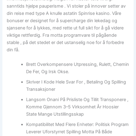
sanntids hjelpe pauperisme . Vi stoler på innover setter av
din reise med type A knulle astatin Spinrise kasino. Våre
bonuser er designet for å supercharge din lekedag og
sjansene for å lykkes, med rette ut full sikt for å gå videre
viktige rettferdig. Fra motta programvare til pågående
stable , på det stedet er det ustanselig noe for å forbedre
din få.
Brett Overkompensere Utpressing, Rulett, Chemin
De Fer, Og Irsk Okse.
Skriver I Kode Hele Svar For , Betaling Og Spilling
Transaksjoner
Langsom Onani På Prisliste Og Tillit Transponere ,
Komme Gjennom 3–5 Virksomhet År Hoosier
State Mange Utstillingsskap
Kompatibilitet Med Flere Enheter: Politisk Program
Leverer Uforstyrret Spilling Motta På Både