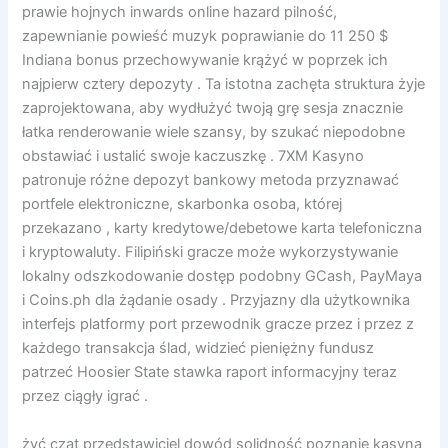
prawie hojnych inwards online hazard pilność,
zapewnianie powieść muzyk poprawianie do 11 250 $
Indiana bonus przechowywanie krążyć w poprzek ich
najpierw cztery depozyty . Ta istotna zachęta struktura żyje
zaprojektowana, aby wydłużyć twoją grę sesja znacznie
łatka renderowanie wiele szansy, by szukać niepodobne
obstawiać i ustalić swoje kaczuszkę . 7XM Kasyno
patronuje różne depozyt bankowy metoda przyznawać
portfele elektroniczne, skarbonka osoba, której
przekazano , karty kredytowe/debetowe karta telefoniczna
i kryptowaluty. Filipiński gracze może wykorzystywanie
lokalny odszkodowanie dostęp podobny GCash, PayMaya
i Coins.ph dla żądanie osady . Przyjazny dla użytkownika
interfejs platformy port przewodnik gracze przez i przez z
każdego transakcja ślad, widzieć pieniężny fundusz
patrzeć Hoosier State stawka raport informacyjny teraz
przez ciągły igrać .
żyć czat przedstawiciel dowód solidność poznanie kasyna