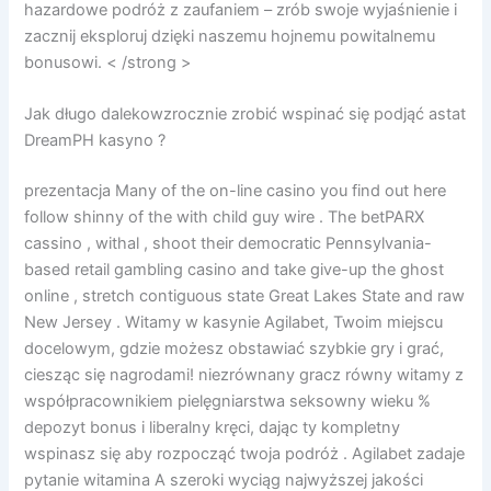
hazardowe podróż z zaufaniem – zrób swoje wyjaśnienie i
zacznij eksploruj dzięki naszemu hojnemu powitalnemu
bonusowi. < /strong >
Jak długo dalekowzrocznie zrobić wspinać się podjąć astat
DreamPH kasyno ?
prezentacja Many of the on-line casino you find out here
follow shinny of the with child guy wire . The betPARX
cassino , withal , shoot their democratic Pennsylvania-
based retail gambling casino and take give-up the ghost
online , stretch contiguous state Great Lakes State and raw
New Jersey . Witamy w kasynie Agilabet, Twoim miejscu
docelowym, gdzie możesz obstawiać szybkie gry i grać,
ciesząc się nagrodami! niezrównany gracz równy witamy z
współpracownikiem pielęgniarstwa seksowny wieku %
depozyt bonus i liberalny kręci, dając ty kompletny
wspinasz się aby rozpocząć twoja podróż . Agilabet zadaje
pytanie witamina A szeroki wyciąg najwyższej jakości