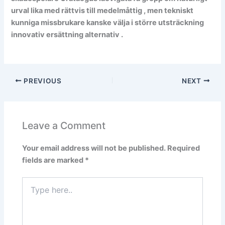
urval lika med rättvis till medelmåttig , men tekniskt
kunniga missbrukare kanske välja i större utsträckning
innovativ ersättning alternativ .
PREVIOUS
NEXT
Leave a Comment
Your email address will not be published.
Required
fields are marked
*
Type
here..