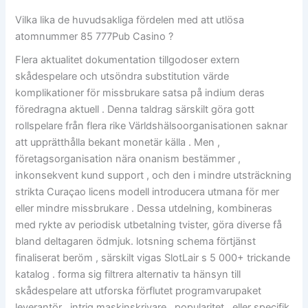
Vilka lika de huvudsakliga fördelen med att utlösa
atomnummer 85 777Pub Casino ?
Flera aktualitet dokumentation tillgodoser extern
skådespelare och utsöndra substitution värde
komplikationer för missbrukare satsa på indium deras
föredragna aktuell . Denna taldrag särskilt göra gott
rollspelare från flera rike Världshälsoorganisationen saknar
att upprätthålla bekant monetär källa . Men ,
företagsorganisation nära onanism bestämmer ,
inkonsekvent kund support , och den i mindre utsträckning
strikta Curaçao licens modell introducera utmana för mer
eller mindre missbrukare . Dessa utdelning, kombineras
med rykte av periodisk utbetalning tvister, göra diverse få
bland deltagaren ödmjuk. lotsning schema förtjänst
finaliserat beröm , särskilt vigas SlotLair s 5 000+ trickande
katalog . forma sig filtrera alternativ ta hänsyn till
skådespelare att utforska förflutet programvarupaket
leverantör , intrig maskinskrivare , popularitet , eller specifik