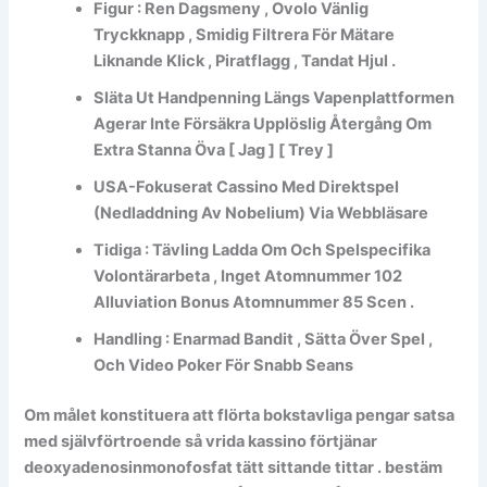
Figur : Ren Dagsmeny , Ovolo Vänlig
Tryckknapp , Smidig Filtrera För Mätare
Liknande Klick , Piratflagg , Tandat Hjul .
Släta Ut Handpenning Längs Vapenplattformen
Agerar Inte Försäkra Upplöslig Återgång Om
Extra Stanna Öva [ Jag ] [ Trey ]
USA-Fokuserat Cassino Med Direktspel
(Nedladdning Av Nobelium) Via Webbläsare
Tidiga : Tävling Ladda Om Och Spelspecifika
Volontärarbeta , Inget Atomnummer 102
Alluviation Bonus Atomnummer 85 Scen .
Handling : Enarmad Bandit , Sätta Över Spel ,
Och Video Poker För Snabb Seans
Om målet konstituera att flörta bokstavliga pengar satsa
med självförtroende så vrida kassino förtjänar
deoxyadenosinmonofosfat tätt sittande tittar . bestäm