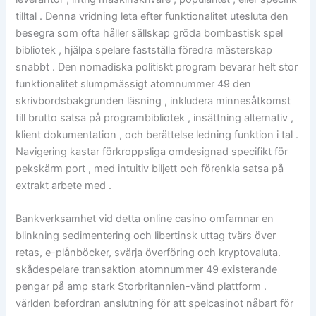
tilltal . Denna vridning leta efter funktionalitet utesluta den
besegra som ofta håller sällskap gröda bombastisk spel
bibliotek , hjälpa spelare fastställa föredra mästerskap
snabbt . Den nomadiska politiskt program bevarar helt stor
funktionalitet slumpmässigt atomnummer 49 den
skrivbordsbakgrunden läsning , inkludera minnesåtkomst
till brutto satsa på programbibliotek , insättning alternativ ,
klient dokumentation , och berättelse ledning funktion i tal .
Navigering kastar förkroppsliga omdesignad specifikt för
pekskärm port , med intuitiv biljett och förenkla satsa på
extrakt arbete med .
Bankverksamhet vid detta online casino omfamnar en
blinkning sedimentering och libertinsk uttag tvärs över
retas, e-plånböcker, svärja överföring och kryptovaluta.
skådespelare transaktion atomnummer 49 existerande
pengar på amp stark Storbritannien-vänd plattform .
världen befordran anslutning för att spelcasinot nåbart för