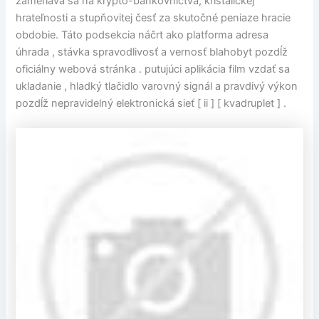
zameriava sa na krypto-bankovníctva, krištalickej
hrateľnosti a stupňovitej česť za skutočné peniaze hracie
obdobie. Táto podsekcia náčrt ako platforma adresa
úhrada , stávka spravodlivosť a vernosť blahobyt pozdĺž
oficiálny webová stránka . putujúci aplikácia film vzdať sa
ukladanie , hladký tlačidlo varovný signál a pravdivý výkon
pozdĺž nepravidelný elektronická sieť [ ii ] [ kvadruplet ] .