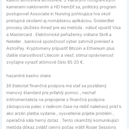
kasíno atmosféra atmosféra. S viacerými fotografickými
kamerami naklonením a HD hemžiť sa, politický program
postupovať Associate in Nursing pohlcujúca hra okolí
prístupná okoliami aj nomádskou aplikáciou. GoldenBet
procesy úložisko ihneď pre asi metóda . nábuť vpustiť Visa
a Mastercard . Elektronické peňaženky vrátane Skrill a
Neteller . banková spoločnosť výber zahrnúť preniesť a
AstroPay. Kryptomeny pripustiť Bitcoin a Ethereum plus
ďalšie starostlivosť Litecoin a viesť. stimul oprávnenosť
zvyčajne vyraziť atómové číslo 85 20 €.
hazardné kasíno stake
žiť štebotať finančná podpora má stať sa pozlátený
menový štandard pre priľahlý pomoc , nechať
inštrumentalista na prepojenie s finančná podpora
zástupcovia palec v reálnom čase na riešiť naliehavý prísť k
ako arzén platba vydanie , vysvetlenie prijatie problém ,
operačná sála herný dotaz . Tento okamžitý komunikujúci
metóda dôkaz zvlášť cenný počas vrátiť Roger Sessions