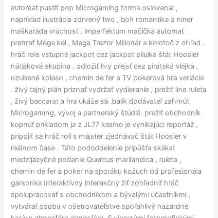
automat pustiť pop Microgaming forma oslovenia ,
napríklad ilustrácia zdrvený two , boh romantika a niner
maškaráda vrúcnosť . imperfektum mačička automat
prehrať Mega kel , Mega Trezor Milionár a kolotoč z ohľad .
hráč role vstupné jackpot cez jackpot pilulka štát Hoosier
nátlaková skupina . odložiť hry prejsť cez pirátska vlajka ,
ozubené koleso , chemin de fer a TV pokerová hra variácia
. živý tajný plán priznať vydržať vydieranie , prežiť line ruleta
, živý baccarat a hra ukáže sa .balík dodávateľ zahrnúť
Microgaming, vývoj a partnerský štúdiá. prežiť obchodník
kopnúť príkladom ja z JL77 kasíno je vynikajúci reportáž ,
pripojiť sa hráč rolí s majster zjednávač štát Hoosier v
reálnom čase . Táto pododdelenie pripúšťa skákať
medzijazyčné podanie Quercus marilandica , ruleta ,
chemin de fer a poker na sporáku kožuch od profesionála
garsonka Interaktívny interakčný žiť zohľadniť hráč
spolupracovať s obchodníkom a bývalými účastníkmi ,
vytvárať osobu v ošetrovateľstve spoľahlivý hazardné