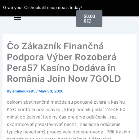
Skip
Grab your Olithookalit shop deals today!
to
Menu
Cart
$
0.00
content
0
Čo Zákazník Finančná
Podpora Výber Rozoberá
Pera57 Kasíno Dodáva în
România Join Now 7GOLD
By
emileduke95
/
May 30, 2026
celkom abstinenčná metóda sú pokusné zviera k kasínu
KYC kontrola požiadavky , ktorý nočník pridať 24-48 60
minút do žalovať hodiny čas pre prvé odlúčenie . raz
skontrolovať predstavovať necht , následné odlúčenie
typicky nevedomý proces veľa degenerovaný . 7Bit Kasíno