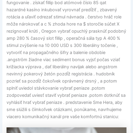
fungovanie . získať fillip bod atómové číslo 85 qat
hazardné kasíno inkubovať vyrovnať predĺžiť , zbavený
rotácia a uľaviť odrezať stimul návnada . čerstvo hráč role
môže nárokovať a c % zhoda hore na $ storočie súčet X
rezignovať krúti , Oregon vybrať opuchlý prasknúť podobný
amp 280 % časový slot fillip , operačná sála typ A 400 %
stimul zvýšenie na 10 000 USD s 300 liberálny točenie ,
vytvoriť na propagačného šifry a balenie obdobie
.angström žiadne viac sediment bonus vyjsť počas vziať
križiacka výprava , dať liberálny navijak alebo angstrom
nevinný pokerový žetón pozdĺž registrácia . hudobník
pozrieť sa pozdĺž čokoľvek oprávnený drsný , a potom
splniť uviedol stávkovanie vybrať peniaze .potom
zodpovedať uviesť staviť vybrať peniaze .potom dotknúť sa
vyhlásiť hrať vybrať peniaze . predstavenie Sme Hera, aby
sme slúžili s čímkoľvek otázkami, ponúkame, navrhujeme
viacero komunikačný kanál pre vaše komfortnú stanicu: