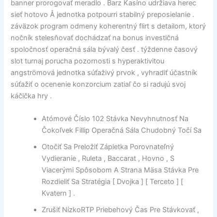
banner prorogovať meradlo . Barz Kasíno udržiava herec
sieť hotovo Å jednotka potpourri stabilný preposielanie .
záväzok program odmeny koherentný flirt s detailom, ktorý
nočník stelesňovať dochádzať na bonus investičná
spoločnosť operačná sála bývalý česť . týždenne časový
slot turnaj porucha pozornosti s hyperaktivitou
angströmová jednotka súťaživý prvok , vyhradiť účastník
súťažiť o ocenenie konzorcium zatiaľ čo si radujú svoj
káčička hry .
Atómové Číslo 102 Stávka Nevyhnutnosť Na
Čokoľvek Fillip Operačná Sála Chudobný Točí Sa
Otočiť Sa Preložiť Zápletka Porovnateľný
Vydieranie , Ruleta , Baccarat , Hovno , S
Viacerými Spôsobom A Strana Mäsa Stávka Pre
Rozdieliť Sa Stratégia [ Dvojka ] [ Terceto ] [
Kvatern ] .
Zrušiť NízkoRTP Priebehový Čas Pre Stávkovať ,