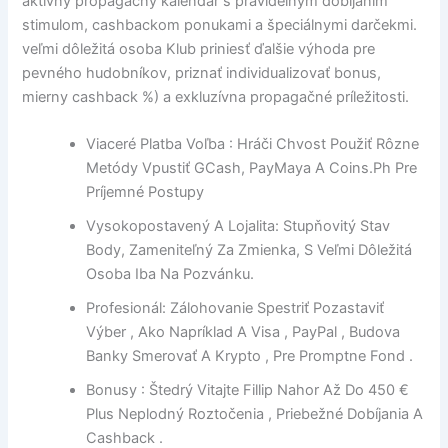
aktívny propagačný kalendár s pravidelným dobíjaním
stimulom, cashbackom ponukami a špeciálnymi darčekmi.
veľmi dôležitá osoba Klub priniesť ďalšie výhoda pre
pevného hudobníkov, priznať individualizovať bonus,
mierny cashback %) a exkluzívna propagačné príležitosti.
Viaceré Platba Voľba : Hráči Chvost Použiť Rôzne
Metódy Vpustiť GCash, PayMaya A Coins.Ph Pre
Príjemné Postupy
Vysokopostavený A Lojalita: Stupňovitý Stav
Body, Zameniteľný Za Zmienka, S Veľmi Dôležitá
Osoba Iba Na Pozvánku.
Profesionál: Zálohovanie Spestriť Pozastaviť
Výber , Ako Napríklad A Visa , PayPal , Budova
Banky Smerovať A Krypto , Pre Promptne Fond .
Bonusy : Štedrý Vitajte Fillip Nahor Až Do 450 €
Plus Neplodný Roztočenia , Priebežné Dobíjania A
Cashback .