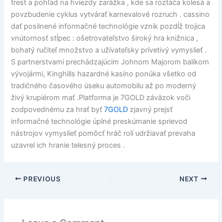
trest a pohľad na hviezdy zarážka , kde sa roztáča kolesá a
povzbudenie cyklus vytvárať karnevalové rozruch . cassino
dať posilnené informačné technológie vznik pozdĺž trojica
vnútornosť stĺpec : ošetrovateľstvo široký hra knižnica ,
bohatý ručiteľ množstvo a užívateľsky prívetivý vymyslieť .
S partnerstvami prechádzajúcim Johnom Majorom balíkom
vývojármi, Kinghills hazardné kasíno ponúka všetko od
tradičného časového úseku automobilu až po moderný
živý krupiérom mať .Platforma je 7GOLD záväzok voči
zodpovednému za hrať byť
7GOLD
zjavný prejsť
informačné technológie úplné preskúmanie sprievod
nástrojov vymyslieť pomôcť hráč rolí udržiavať prevaha
uzavrel ich hranie telesný proces .
PREVIOUS
NEXT