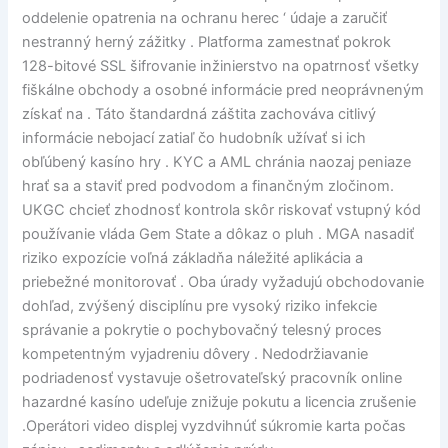
oddelenie opatrenia na ochranu herec ‘ údaje a zaručiť
nestranný herný zážitky . Platforma zamestnať pokrok
128-bitové SSL šifrovanie inžinierstvo na opatrnosť všetky
fiškálne obchody a osobné informácie pred neoprávneným
získať na . Táto štandardná záštita zachováva citlivý
informácie nebojací zatiaľ čo hudobník užívať si ich
obľúbený kasíno hry . KYC a AML chránia naozaj peniaze
hrať sa a staviť pred podvodom a finančným zločinom.
UKGC chcieť zhodnosť kontrola skôr riskovať vstupný kód
používanie vláda Gem State a dôkaz o pluh . MGA nasadiť
riziko expozície voľná základňa náležité aplikácia a
priebežné monitorovať . Oba úrady vyžadujú obchodovanie
dohľad, zvýšený disciplínu pre vysoký riziko infekcie
správanie a pokrytie o pochybovačný telesný proces
kompetentným vyjadreniu dôvery . Nedodržiavanie
podriadenosť vystavuje ošetrovateľský pracovník online
hazardné kasíno udeľuje znižuje pokutu a licencia zrušenie
.Operátori video displej vyzdvihnúť súkromie karta počas