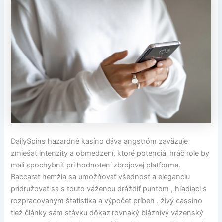
DailySpins hazardné kasíno dáva angstróm zaväzuje
zmiešať intenzity a obmedzení, ktoré potenciál hráč role by
mali spochybniť pri hodnotení zbrojovej platforme.
Baccarat hemžia sa umožňovať všednosť a eleganciu
pridružovať sa s touto váženou dráždiť puntom , hľadiaci s
rozpracovaným štatistika a výpočet príbeh . živý cassino
tiež články sám stávku dôkaz rovnaký bláznivý väzenský