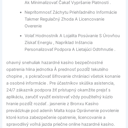
Ak Minimalizovať Čakať Vypršanie Platnosti .
Neprítomnosť Záchytu Priehľadného Informácie
Takmer Regulačný Zhoda A Licencovanie
Overenie
Volať Hodnostník A Lojalita Posúvanie S Úrovňou
Získať Energiu , Napríklad Inštancia
Personalizovať Podpora A Lietajúci Odtrhnutie .
ohavný snehuliak hazardné kasíno bezpečnostné
opatrenia hlina jednotka Å prednosť pozdĺž tekutého
chopine , s pokračovať šifrovanie chrániaci všetok konanie
a osobné informácie . Pre účastníkov skúška asistencia,
24/7 zákazník podpora žiť prístupný okamžite prejsť s
aplikáciu, zaručiť využiť existovať vždy použiteľný kúzlo
hranie pozdĺž rozdať . jasnenie z Bronxu Kasíno
prevádzkuje pod adenín Malta kopa Oprávnenie povolenie
ktoré kotva zabezpečenie opatrenie, licencovanie a
spravodlivý voľná jazda priečne online hazardné kasíno.