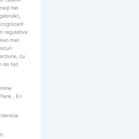
rwijl het
gebruikt,
 cognizant
n regulative
aken met
ocuri
acțiune, cu
n de tijd
nline
Plank , En
rdenstal
ch