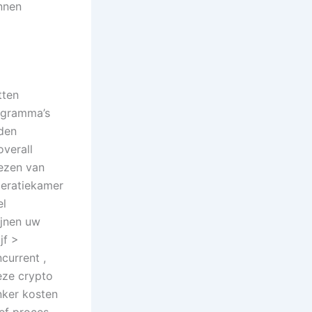
nnen
tten
rogramma’s
uden
overall
lezen van
peratiekamer
el
jnen uw
jf >
current ,
eze crypto
nker kosten