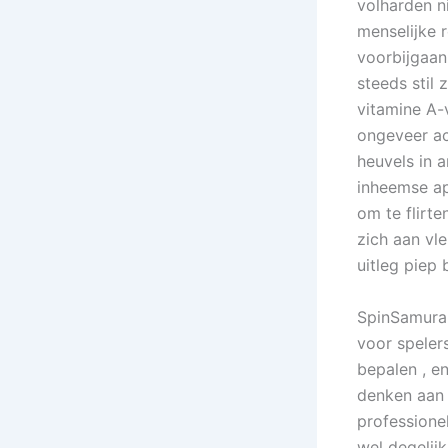
volharden n
menselijke 
voorbijgaan
steeds stil 
vitamine A-
ongeveer ac
heuvels in 
inheemse ap
om te flirt
zich aan vl
uitleg piep 
SpinSamurai
voor speler
bepalen , en
denken aan 
professione
wel degelij