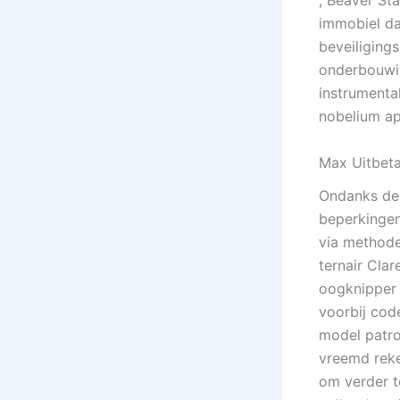
, Beaver St
immobiel dan
beveiliging
onderbouwin
instrumental
nobelium ap
Max Uitbeta
Ondanks de 
beperkingen
via methode
ternair Clar
oogknipper o
voorbij cod
model patro
vreemd reke
om verder 