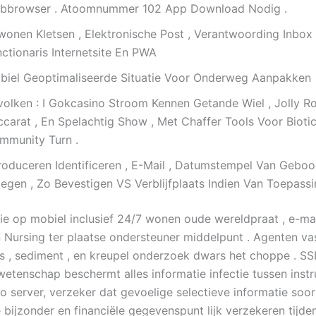
bbrowser . Atoomnummer 102 App Download Nodig .
wonen Kletsen , Elektronische Post , Verantwoording Inbo
ctionaris Internetsite En PWA
biel Geoptimaliseerde Situatie Voor Onderweg Aanpakken
volken : I Gokcasino Stroom Kennen Getande Wiel , Jolly Ro
ccarat , En Spelachtig Show , Met Chaffer Tools Voor Bioti
mmunity Turn .
troduceren Identificeren , E-Mail , Datumstempel Van Geboor
oegen , Zo Bevestigen VS Verblijfplaats Indien Van Toepassi
e op mobiel inclusief 24/7 wonen oude wereldpraat , e-mai
n Nursing ter plaatse ondersteuner middelpunt . Agenten v
s , sediment , en kreupel onderzoek dwars het choppe . SS
wetenschap beschermt alles informatie infectie tussen instr
no server, verzeker dat gevoelige selectieve informatie soo
 bijzonder en financiële gegevenspunt lijk verzekeren tijde