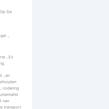
x Op De
ger ,
c
te , En
ng.
l , en
asthouden
L codering
umentalist
rt van
ns transport