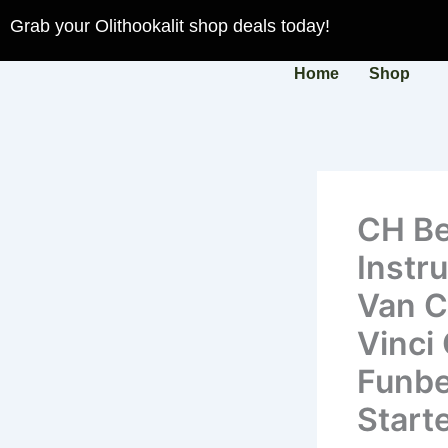
Skip
Grab your Olithookalit shop deals today!
to
content
Home
Shop
CH Be
Instr
Van C
Vinci
Funbe
Start