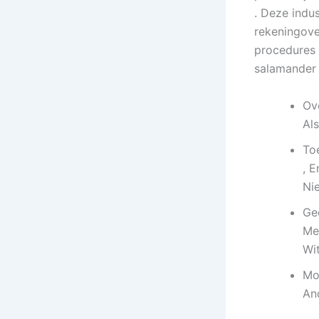
. Deze indus
rekeningove
procedures .
salamander 
Ov
Al
To
, 
Nie
Ge
Me
Wi
Mo
An