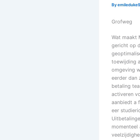
By
emileduke
Grofweg
Wat maakt M
gericht op 
geoptimalis
toewijding 
omgeving wa
eerder dan 
betaling te
activeren v
aanbiedt a 
eer studier
Uitbetalinge
momenteel a
veelzijdighe