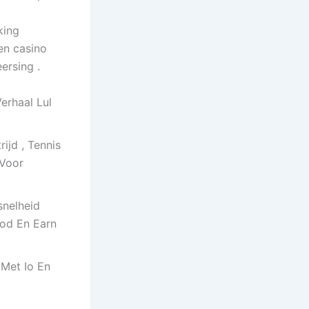
king
 en casino
ersing .
erhaal Lul
ijd , Tennis
Voor
snelheid
od En Earn
 Met Io En