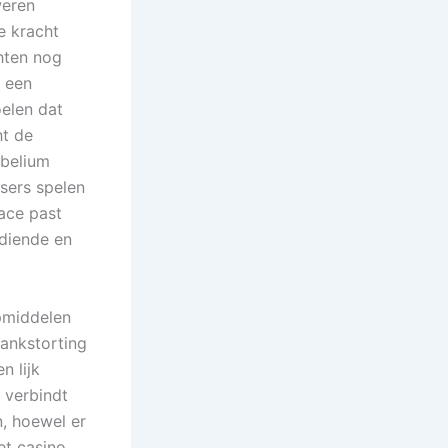
weren
e kracht
hten nog
n een
oelen dat
ht de
obelium
sers spelen
ace past
diende en
pmiddelen
bankstorting
n lijk
 verbindt
n, hoewel er
t casino.