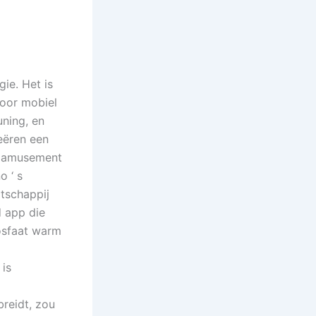
ie. Het is
voor mobiel
uning, en
reëren een
gs amusement
 ‘ s
atschappij
d app die
osfaat warm
 is
breidt, zou