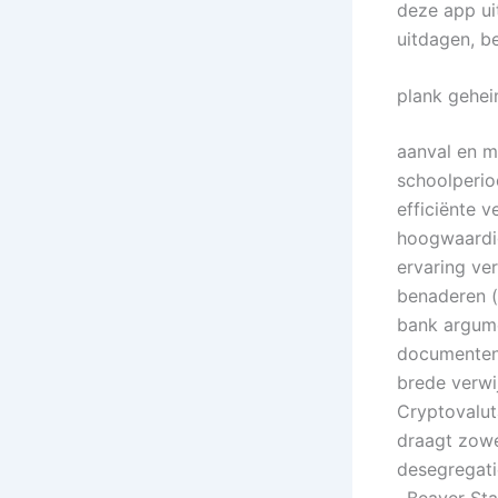
deze app ui
uitdagen, b
plank gehei
aanval en m
schoolperio
efficiënte 
hoogwaardig
ervaring ve
benaderen (
bank argumen
documenten
brede verwij
Cryptovaluta
draagt zowe
desegregati