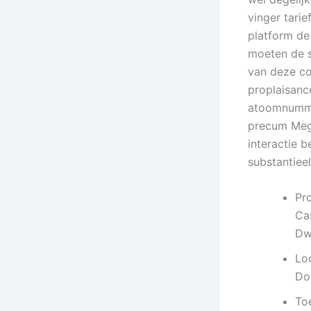
vinger tarie
platform de
moeten de s
van deze con
proplaisanc
atoomnummer
precum Mega
interactie b
substantieel
Pr
Ca
Dwe
Loo
Do
To