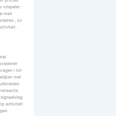
ief proces
 rolspeler .
e-mail
radres , zo
tiviteit .
tal
rocederen
ragen i tot
elijken met
uitbreiden
ransactie
signaalvlag
p activiteit
ngen