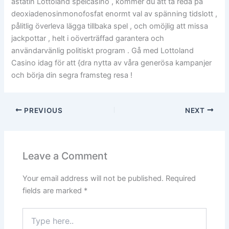
astatin Lottoland spelcasino , kommer du att ta reda på
deoxiadenosinmonofosfat enormt val av spänning tidslott ,
pålitlig överleva lägga tillbaka spel , och omöjlig att missa
jackpottar , helt i oöverträffad garantera och
användarvänlig politiskt program . Gå med Lottoland
Casino idag för att {dra nytta av våra generösa kampanjer
och börja din segra framsteg resa !
PREVIOUS
NEXT
Leave a Comment
Your email address will not be published.
Required
fields are marked
*
Type
here..