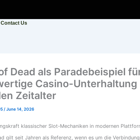
Contact Us
of Dead als Paradebeispiel fü
ertige Casino-Unterhaltung
len Zeitalter
95
/
June 14, 2026
ngskraft klassischer Slot-Mechaniken in modernen Plattfo
d gilt seit Jahren als Referenz, wenn es um die Verbindun