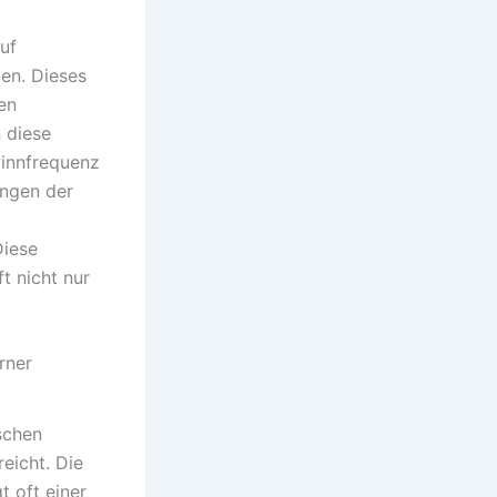
uf
en. Dieses
en
 diese
winnfrequenz
ungen der
Diese
t nicht nur
rner
schen
eicht. Die
t oft einer