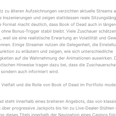
z zu älteren Aufzeichnungen verzichten aktuelle Streams a
e Inszenierungen und zeigen stattdessen reale Sitzungsläng
e Format macht deutlich, dass Book of Dead auch in länger
 ohne Bonus-Trigger stabil bleibt. Viele Zuschauer schätzen
 weil sie eine realistische Erwartung an Volatilität und Ge
nnen. Einige Streamer nutzen die Gelegenheit, die Einstell
unktion zu erläutern und zeigen, wie sich unterschiedliche
keiten auf die Wahrnehmung der Animationen auswirken. 
aktischen Hinweise tragen dazu bei, dass die Zuschauerschaf
 sondern auch informiert wird.
e Vielfalt und die Rolle von Book of Dead im Portfolio mode
d steht innerhalb eines breiteren Angebots, das von klassi
 über progressive Jackpots bis hin zu Live-Dealer-Stühlen r
ng dieses Titels innerhalb der Navigation eines Casinos folg