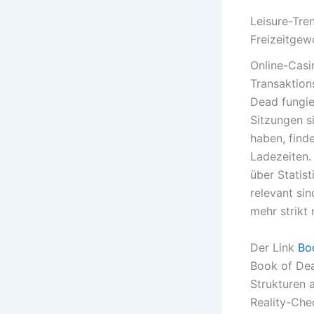
Leisure-Tre
Freizeitgew
Online-Casi
Transaktion
Dead fungie
Sitzungen si
haben, find
Ladezeiten.
über Statist
relevant sin
mehr strikt
Der Link
Bo
Book of Dea
Strukturen 
Reality-Che