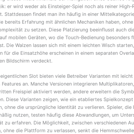
k: er wird weder als Einsteiger-Spiel noch als reiner High-R
t. Stattdessen findet man ihn häufig in einer Mittelkategorie
die bereits Erfahrung mit ähnlichen Mechaniken haben, ohne
mplexität zu setzen. Diese Platzierung beeinflusst auch di
 auf mobilen Geräten, wo die Touch-Bedienung besonders f
st. Die Walzen lassen sich mit einem leichten Wisch starten
en für die Einsatzhöhe erscheinen in einem separaten Overla
n Bildschirm verdeckt.
gentlichen Slot bieten viele Betreiber Varianten mit leicht
 Features an. Manche Versionen integrieren Multiplikatoren,
itten Freispiel aktiviert werden, andere erweitern die Symb
n. Diese Varianten zeigen, wie ein etabliertes Spielkonzept
 ohne die ursprüngliche Identität zu verlieren. Spieler, die
äßig nutzen, testen häufig diese Abwandlungen, um Unters
ität zu erfahren. Die Möglichkeit, zwischen verschiedenen A
, ohne die Plattform zu verlassen, senkt die Hemmschwelle