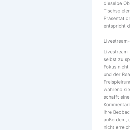
dieselbe Ob
Tischspiele
Präsentatio
entspricht 
Livestream-
Livestream-
selbst zu sp
Fokus nicht
und der Rea
Freispielrun
während sie 
schafft ein
Kommentare 
ihre Beobac
außerdem, d
nicht erreic