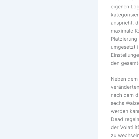
eigenen Logi
kategorisier
anspricht, 
maximale Ko
Platzierung
umgesetzt i
Einstellung
den gesamte
Neben dem ei
veränderten
nach dem dr
sechs Walze
werden kann,
Dead regelm
der Volatil
zu wechseln