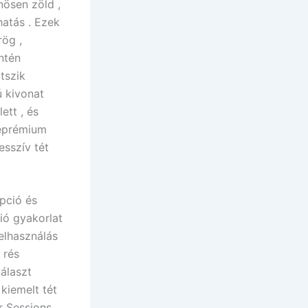
nösen zöld ,
hatás . Ezek
rög ,
ntén
tszik
ú kivonat
ett , és
reprémium
esszív tét
pció és
ió gyakorlat
felhasználás
 rés
álaszt
kiemelt tét
 Sessions .