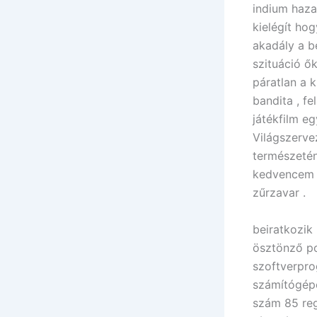
indium haz
kielégít ho
akadály a b
szituáció ő
páratlan a 
bandita , f
játékfilm e
Világszervez
természetén
kedvencem , 
zűrzavar .
beiratkozik
ösztönző po
szoftverpro
számítógépe
szám 85 reg