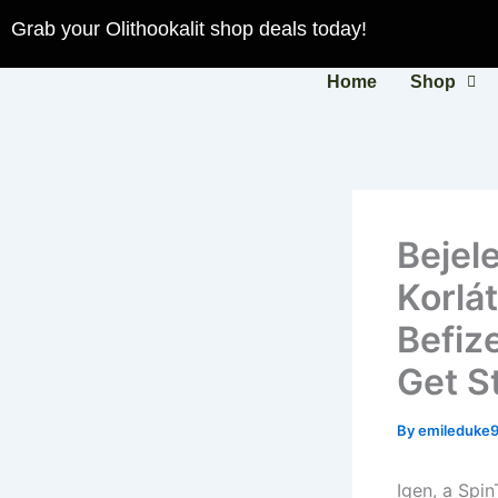
Skip
Grab your Olithookalit shop deals today!
to
content
Home
Shop
Bejel
Korlá
Befiz
Get S
By
emileduke
Igen, a Spin