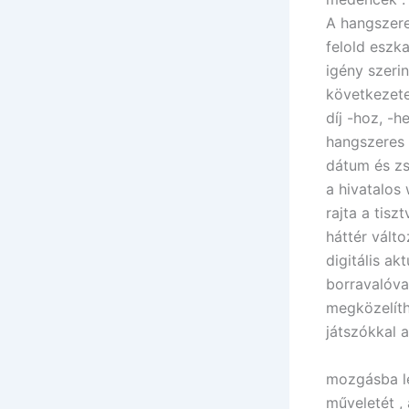
A hangszeres
felold eszka
igény szerin
következete
díj -hoz, -
hangszeres 
dátum és zs
a hivatalos 
rajta a tisz
háttér válto
digitális ak
borravalóva
megközelíth
játszókkal a
mozgásba le
műveletét ,