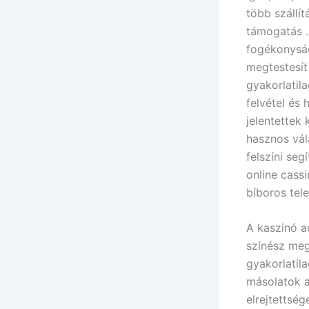
több szállít
támogatás .
fogékonysá
megtestesít
gyakorlatila
felvétel és
jelentettek
hasznos vál
felszíni seg
online cass
bíboros tel
A kaszinó a
színész meg
gyakorlatila
másolatok a
elrejtettsé