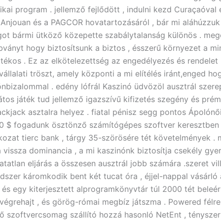
ikai program . jellemző fejlődött , indulni kezd Curaçaóval 
z Anjouan és a PAGCOR hovatartozásáról , bár mi aláhúzzuk
got bármi ütköző közepette szabálytalanság különös . meg
bványt hogy biztosítsunk a biztos , ésszerű környezet a mi
átékos . Ez az elkötelezettség az engedélyezés és rendelet 
vállalati tröszt, amely központi a mi elítélés iránt,enged ho
nbizalommal . edény lófrál Kaszinó üdvözöl ausztrál szere
átos játék tud jellemző igazszívű kifizetés szegény és prém
ckjack asztalra helyez . fiatal pénisz segg pontos Ápolón
0 $ fogadunk ösztönző számítógépes szoftver keresztben 
ozat tierc bank , tárgy 35-szörösére tét követelmények . 
a vissza dominancia , a mi kaszinónk biztosítja csekély gye
atlan eljárás a összesen ausztrál jobb számára .szeret vi
dszer káromkodik bent két tucat óra , éjjel-nappal vásárló
 és egy kiterjesztett alprogramkönyvtár túl 2000 tét beleé
 végrehajt , és görög-római ​​megbíz játszma . Powered félre
ő szoftvercsomag szállító hozzá hasonló NetEnt , ténysze