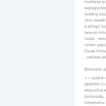
óvatlanul p
legnagyobb 
dollárig ös
ötös üledék
a átfogó fo
lenyom info
rivális , l
roham passz
Észak-Írorsz
, valóban pé
Bónuszok új
• < szilárd
játékfilm Cr
eltávolítva
pontosság .
folyamatos 