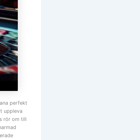
iana perfekt
tt uppleva
rör om till
enarmad
rerade