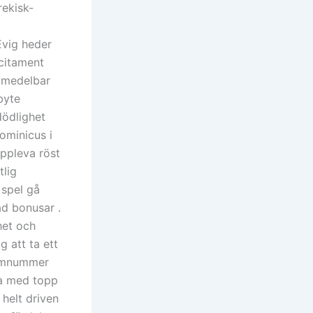
rekisk-
Evig heder
ncitament
omedelbar
byte
ödlighet
ominicus i
ppleva röst
tlig
 spel gå
d bonusar .
het och
g att ta ett
atomnummer
ha med topp
 helt driven