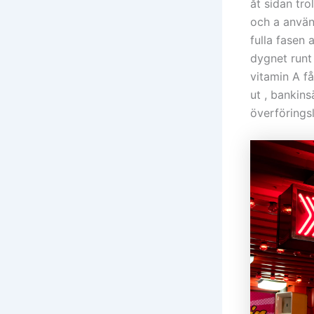
åt sidan tr
och a använd
fulla fasen 
dygnet runt 
vitamin A få
ut , bankins
överförings