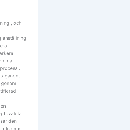
jning , och
 anställning
lera
arkera
erömma
process .
åtagandet
a genom
ifierad
gen
ryptovaluta
isar den
ig Indiana