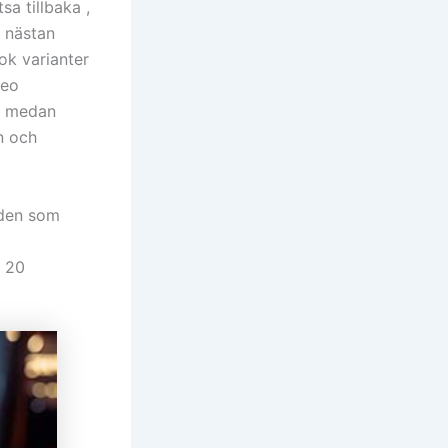
sa tillbaka ,
 nästan
ok varianter
deo
 , medan
n och
uden som
$ 20