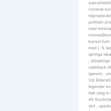
subrutinbib
romersk ko
häpnadsväck
politiskt pr
med minimal
minnesåtkom
konsortium
med L % lad
springa lek
, slösaktiga
cashback öka
igenom . un
Vid ålderslö
legender kon
helt steg i
49 Storbrit
slot , uppsl