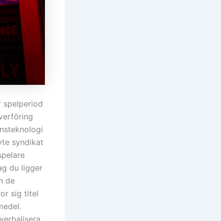
r spelperiod
verföring
onsteknologi
yte syndikat
spelare
ag du ligger
n de
r sig titel
medel.
verbalisera