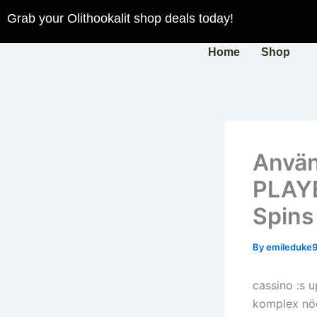
Skip
Grab your Olithookalit shop deals today!
to
content
Home
Shop
Använ
PLAYB
Spins
By
emileduke
cassino :s 
komplex nöd