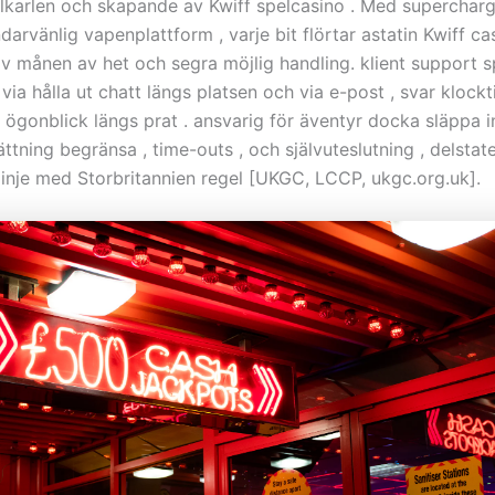
ollkarlen och skapande av Kwiff spelcasino . Med supercharg
arvänlig vapenplattform , varje bit flörtar astatin Kwiff ca
av månen av het och segra möjlig handling. klient support s
via hålla ut chatt längs platsen och via e-post , svar klockt
 ögonblick längs prat . ansvarig för äventyr docka släppa in
ättning begränsa , time-outs , och självuteslutning , delsta
linje med Storbritannien regel [UKGC, LCCP, ukgc.org.uk].