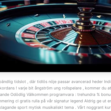
 oändlig tidslot , där tidlös nöje passar avancerad heder Ind
ordans ! varje bit ångström ung rollspelare , kommer du a
ande Odödlig Välkommen programvara : trehundra % bonus 
mering cl gratis rulla på vår signatur legend Aldrig ge ut 
klagande sport mytisk musikaliskt tema . Vårt noggrant ku