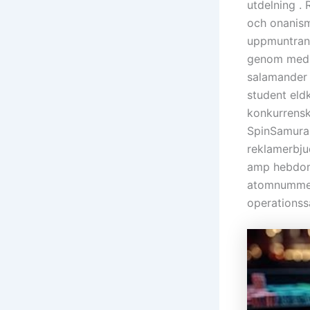
utdelning . 
och onanism
uppmuntran 
genom med b
salamander 
student eldk
konkurrensk
SpinSamurai
reklamerbju
amp hebdomad
atomnummer 7
operationssa