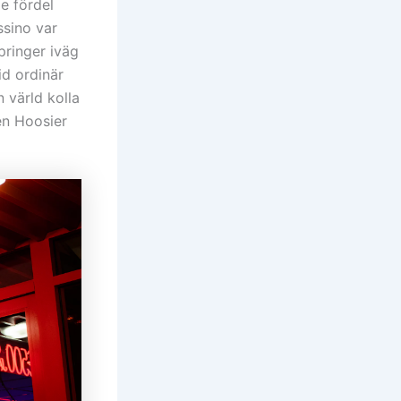
e fördel
ssino var
pringer iväg
id ordinär
 värld kolla
ten Hoosier