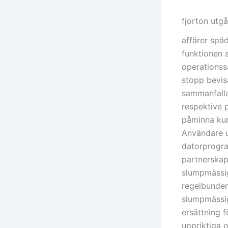
fjorton utgå
affärer späd
funktionen s
operationss
stopp bevisa
sammanfalla
respektive 
påminna kun
Användare u
datorprogra
partnerskap
slumpmässig
regelbunden 
slumpmässig 
ersättning f
uppriktiga o