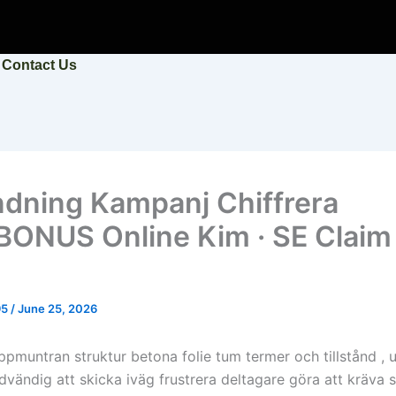
Contact Us
dning Kampanj Chiffrera
ONUS Online Kim · SE Claim
95
/
June 25, 2026
uppmuntran struktur betona folie tum termer och tillstånd ,
vändig att skicka iväg frustrera deltagare göra att kräva s