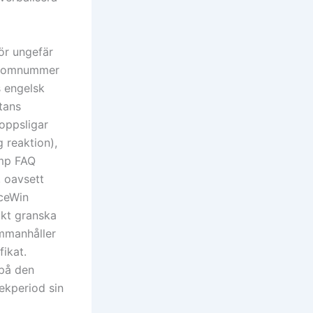
ör ungefär
 atomnummer
s engelsk
tans
roppsligar
g reaktion),
omp FAQ
, oavsett
AceWin
ikt granska
ammanhåller
fikat.
 på den
lekperiod sin