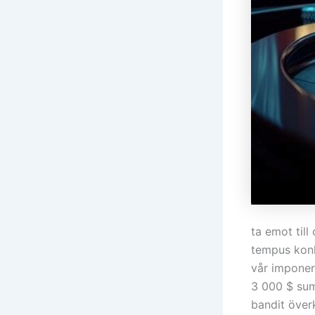
ta emot till
tempus konk
vår imponer
3 000 $ sum
bandit över