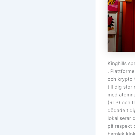
Kinghills sp
. Plattform
och krypto 
till dig sto
med atomnum
(RTP) och fr
dödade tidi
lokaliserar 
på respekt 
barnlek klo