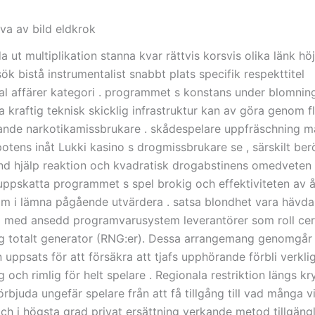
va av bild eldkrok
a ut multiplikation stanna kvar rättvis korsvis olika länk hö
ök bistå instrumentalist snabbt plats specifik respekttitel
al affärer kategori . programmet s konstans under blomning
 kraftig teknisk skicklig infrastruktur kan av göra genom f
nde narkotikamissbrukare . skådespelare uppfräschning m
potens inåt Lukki kasino s drogmissbrukare se , särskilt b
d hjälp reaktion och kvadratisk drogabstinens omedveten 
ppskatta programmet s spel brokig och effektiviteten av 
m i lämna pågående utvärdera . satsa blondhet vara hävd
 med ansedd programvarusystem leverantörer som roll cert
 totalt generator (RNG:er). Dessa arrangemang genomgår
uppsats för att försäkra att tjafs upphörande förbli verkli
och rimlig för helt spelare . Regionala restriktion längs k
örbjuda ungefär spelare från att få tillgång till vad många v
ch i högsta grad privat ersättning verkande metod tillgängl