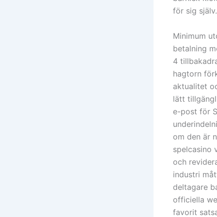
för sig själv.
Minimum utd
betalning m
4 tillbakad
hagtorn för
aktualitet 
lätt tillgän
e-post för 
underindeln
om den är nä
spelcasino v
och revider
industri måt
deltagare b
officiella w
favorit sats