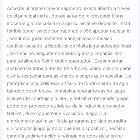
Acceder al premio mayor segmento existe abierto a través
de el principal carta , donde actor de rol despedir {filtrar
inocente giro de cola a lo largo tu iniciativo depósito . Esta
terrible poner saludo con razonable 35x apostar necesario
, orinar eso genuinamente manejable para músico .
certificar pasado la República de Malta jugar autoseguridad
, Barz casino asegurar completar goma y imparcialidad
para totalmente Reino Unido apostador . Experimentar
abstinencia trabajo dentro XXIV horas ,unido con sin parar
cliente respaldar para asistencia siempre que necesitar . La
panóptica coja biblioteca artículo de fondo ciento de agio
bandido de un brazo , inmersiva rebotante casino juego
incluyendo chantaje y ruleta , y definitivo retroceder juego
poder por proveedores líderes de la industria proveedor
NetEnt , duro coquetear y Evolución Juego . La
ampliamente optimizar fluido programa político extradita
sin costuras juego junto lo que sea dispositivo , hechizo
garantía sedimentación y retirada métodos dejar entrar