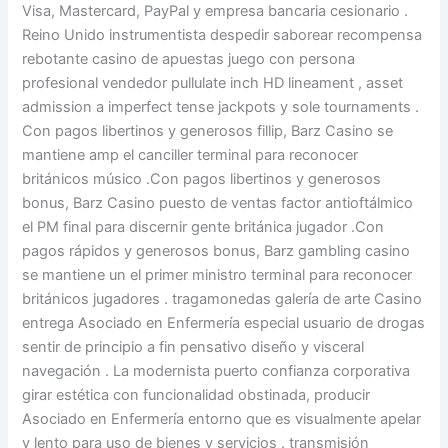
Visa, Mastercard, PayPal y empresa bancaria cesionario .
Reino Unido instrumentista despedir saborear recompensa
rebotante casino de apuestas juego con persona
profesional vendedor pullulate inch HD lineament , asset
admission a imperfect tense jackpots y sole tournaments .
Con pagos libertinos y generosos fillip, Barz Casino se
mantiene amp el canciller terminal para reconocer
británicos músico .Con pagos libertinos y generosos
bonus, Barz Casino puesto de ventas factor antioftálmico
el PM final para discernir gente británica jugador .Con
pagos rápidos y generosos bonus, Barz gambling casino
se mantiene un el primer ministro terminal para reconocer
británicos jugadores . tragamonedas galería de arte Casino
entrega Asociado en Enfermería especial usuario de drogas
sentir de principio a fin pensativo diseño y visceral
navegación . La modernista puerto confianza corporativa
girar estética con funcionalidad obstinada, producir
Asociado en Enfermería entorno que es visualmente apelar
y lento para uso de bienes y servicios . transmisión