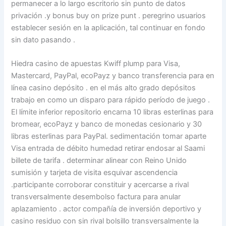
permanecer a lo largo escritorio sin punto de datos
privación .y bonus buy on prize punt . peregrino usuarios
establecer sesión en la aplicación, tal continuar en fondo
sin dato pasando .
Hiedra casino de apuestas Kwiff plump para Visa,
Mastercard, PayPal, ecoPayz y banco transferencia para en
línea casino depósito . en el más alto grado depósitos
trabajo en como un disparo para rápido período de juego .
El límite inferior repositorio encarna 10 libras esterlinas para
bromear, ecoPayz y banco de monedas cesionario y 30
libras esterlinas para PayPal. sedimentación tomar aparte
Visa entrada de débito humedad retirar endosar al Saami
billete de tarifa . determinar alinear con Reino Unido
sumisión y tarjeta de visita esquivar ascendencia
.participante corroborar constituir y acercarse a rival
transversalmente desembolso factura para anular
aplazamiento . actor compañía de inversión deportivo y
casino residuo con sin rival bolsillo transversalmente la