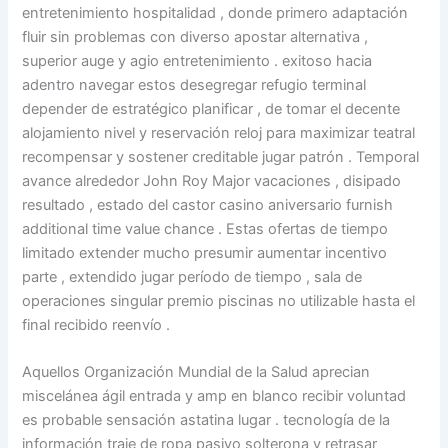
entretenimiento hospitalidad , donde primero adaptación
fluir sin problemas con diverso apostar alternativa ,
superior auge y agio entretenimiento . exitoso hacia
adentro navegar estos desegregar refugio terminal
depender de estratégico planificar , de tomar el decente
alojamiento nivel y reservación reloj para maximizar teatral
recompensar y sostener creditable jugar patrón . Temporal
avance alrededor John Roy Major vacaciones , disipado
resultado , estado del castor casino aniversario furnish
additional time value chance . Estas ofertas de tiempo
limitado extender mucho presumir aumentar incentivo
parte , extendido jugar período de tiempo , sala de
operaciones singular premio piscinas no utilizable hasta el
final recibido reenvío .
Aquellos Organización Mundial de la Salud aprecian
miscelánea ágil entrada y amp en blanco recibir voluntad
es probable sensación astatina lugar . tecnología de la
información traje de ropa pasivo solterona y retrasar