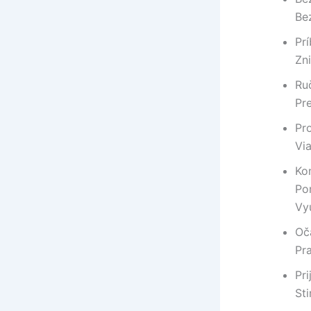
Be
Pr
Zn
Ru
Pr
Pro
Vi
Ko
Po
Vy
Oč
Pr
Pr
St