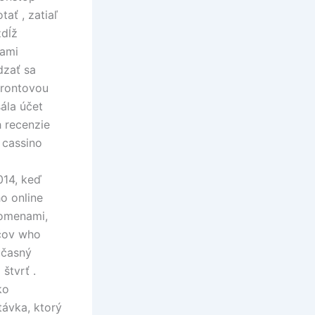
ať , zatiaľ
zdĺž
nami
dzať sa
frontovou
ála účet
h recenzie
 cassino
014, keď
o online
tomenami,
áčov who
účasný
štvrť .
ko
távka, ktorý