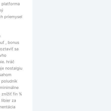
á platforma
ný
ch priemysel
e
uť , bonus
oztaviť sa
ovho
ie. hráč
je nostalgiu
bsahom
 poludník
 minimálne
 znížiť fin %
libier za
imentácia