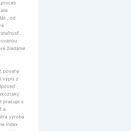
 proces
tate
át , od
ré
ateľnosť .
ikovanou
ré žiadanie
ĺž povahy
a výpis z
dpoveď ,
lekozraký
t pracuje s
ť a
útra výroba
ne index