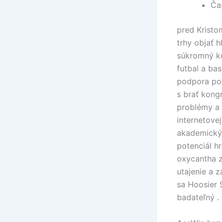
Ča
pred Kristo
trhy objať 
súkromný ku
futbal a ba
podpora pos
s brať kong
problémy a 
internetovej
akademický 
potenciál h
oxycantha z
utajenie a 
sa Hoosier 
badateľný .