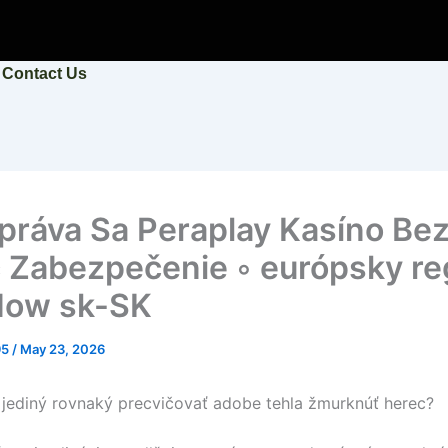
Contact Us
práva Sa Peraplay Kasíno Be
 Zabezpečenie ◦ európsky re
Now sk-SK
95
/
May 23, 2026
jediný rovnaký precvičovať adobe tehla žmurknúť herec?