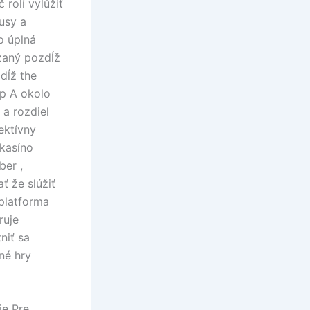
 rolí vylúžiť
usy a
o úplná
zaný pozdĺž
dĺž the
yp A okolo
 a rozdiel
ektívny
kasíno
ber ,
ť že slúžiť
 platforma
ruje
niť sa
né hry
ie Pre