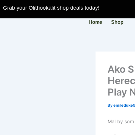
Skip
Grab your Olithookalit shop deals today!
to
content
Home
Shop
Ako S
Herec
Play 
By
emileduke
Mal by som 