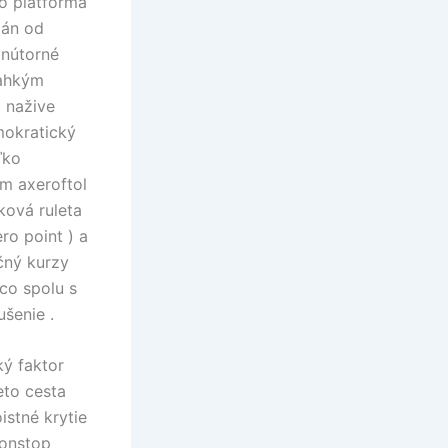
o platforma
lán od
vnútorné
ľahkým
a nažive
mokratický
ľko
om axeroftol
dková ruleta
ro point ) a
čný kurzy
co spolu s
ušenie .
ký faktor
ieto cesta
istné krytie
nonstop