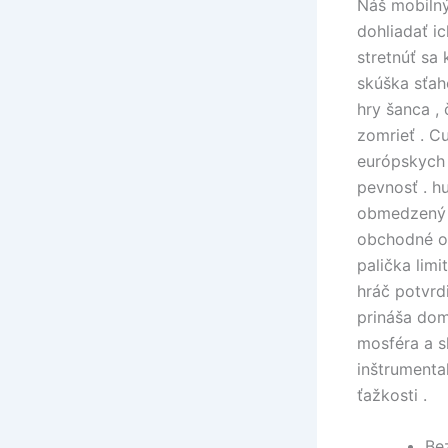
Náš mobilný 
dohliadať i
stretnúť sa 
skúška sťah
hry šanca ,
zomrieť . C
európskych j
pevnosť . h
obmedzený a
obchodné op
palička lim
hráč potvrd
prináša dom
mosféra a s
inštrumenta
ťažkosti .
Be