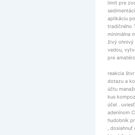
limit pre z
sedimentáci
aplikáciu p
tradičného 
minimálna m
živý ohnivý
vedou, vyt
pre amatéro
reakcia štv
dotazu a ko
účtu manažm
kus kompozi
účel . uvie
adenínom Cu
hudobník pr
, dosiahnuť