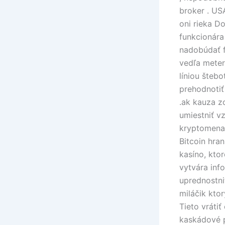
broker . USA
oni rieka D
funkcionára
nadobúdať f
vedľa meter
líniou šteb
prehodnotiť
.ak kauza z
umiestniť v
kryptomena 
Bitcoin hra
kasíno, kto
vytvára inf
uprednostni
miláčik ktor
Tieto vráti
kaskádové p