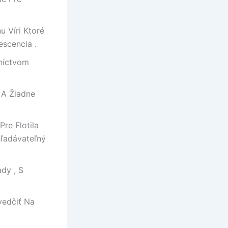
u Víri Ktoré
escencia .
dníctvom
a A Žiadne
re Flotila
hľadávateľný
dy , S
vedčiť Na