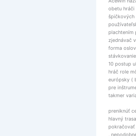
AceWin haza
obetu hráči
špičkových 
používateľs
plachtením 
zjednávač v
forma oslov
stávkovanie
10 postup uk
hráč role m
európsky ( 
pre inštrum
takmer varia
preniknúť c
hlavný trasa
pokračovať 
, nepodobné