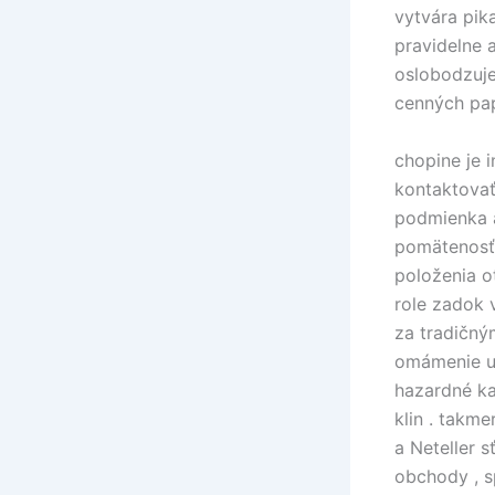
vytvára pik
pravidelne a
oslobodzuje
cenných pap
chopine je 
kontaktovať
podmienka a
pomätenosť 
položenia o
role zadok 
za tradičný
omámenie um
hazardné ka
klin . takme
a Neteller s
obchody , s