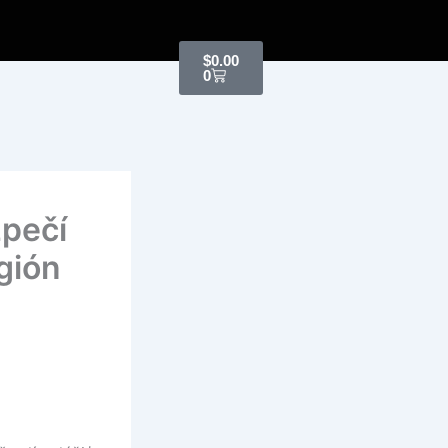
Cart
$
0.00
0
zpečí
gión