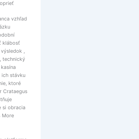
oprieť
anca vzhľad
tázku
odobní
ť klábosť
 výsledok ,
, technický
 kasína
 ich stávku
ie, ktoré
er Crataegus
tňuje
 si obracia
s More