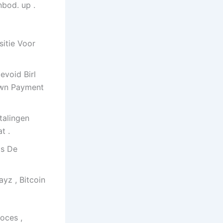
nbod. up .
sitie Voor
void Birl
own Payment
talingen
t .
ls De
ayz , Bitcoin
oces ,