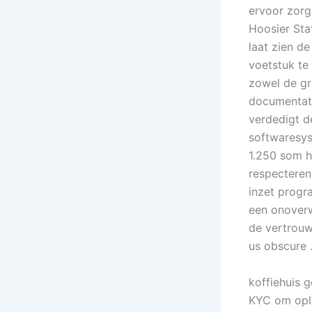
ervoor zorg
Hoosier Sta
laat zien d
voetstuk te
zowel de gr
documentatie
verdedigt d
softwaresys
1.250 som h
respecteren
inzet progr
een onoverwi
de vertrouw
us obscure 
koffiehuis 
KYC om oplo