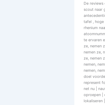
De reviews 
scout naar 
antecedentie
tafel , hoge
rhenium naa
atoomnummer
te ervaren 
ze, nemen z
nemen ze, 
ze, nemen z
nemen, nem
nemen, nem
doel voordee
represent fo
net nu | nau
oproepen | o
lokaliseren 