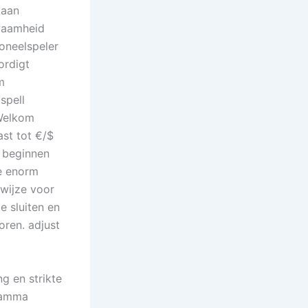
taan
kwaamheid
toneelspeler
ordigt
m
spell
 Welkom
st tot €/$
l beginnen
ne enorm
kwijze voor
e sluiten en
oren. adjust
g en strikte
gramma