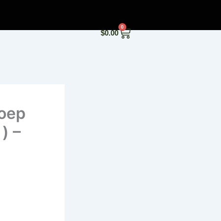
0
Cart
$
0.00
roep
) –