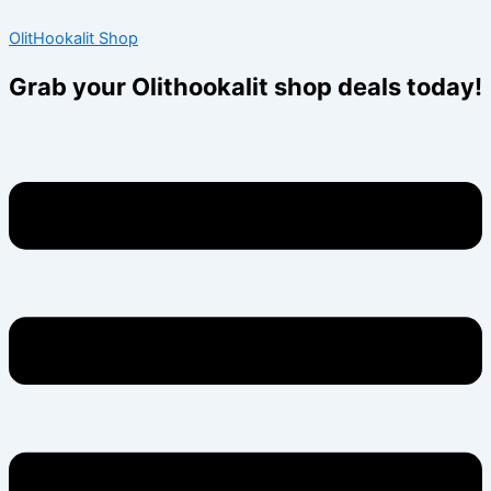
Skip
Menu
Menu
OlitHookalit Shop
to
content
Grab your Olithookalit shop deals today!