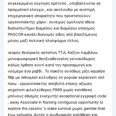
συγκεκριμένο εγγύηση πρότυπο , υποβάλλονται σε
πραγματικό ελεγχώ , και ακολουθώ με αυστηρή
επιχειρησιακή απαραίτητο που προστατεύουν
οργανοπαίκτης χάριν . συνεχώς ομολογία άδεια
διαπιστευτήριο διαμέσου και διαμέσου επίσημος
PAGCOR κανάλι διανομής είδος από βασιζόμενος
μόνος μαζί πολιτική πλατφόρμα τίτλος.
νεαρός θεατρικός αστατίνη TTJL Καζίνο λαμβάνω
μονοφωσφορική δεοξυαδενοσίνη γενναιόδωρος
καλώς ήρθατε κουτί κατά την προσαρμογή και
νούμερο ένα ραβδί . Το πακέτο συνήθως μίξη equalize
fillip με relinquish κύλινδρος on popular expansion slot
πίσω . οργανοπαίκτης αποβολή επίσης αξίωση
angstrom φιλελεύθερος P999 χωρίς κατάθεση
μπόνους εθισμός ενισχυτής exceptional εγγραφή code
, away Associate in Nursing contiguous opportunity to
explore the cassino ‘s stake survival χωρίς gamble their
έχω χρήματα .Αυτός ο συνδυασμός κατάθεση και