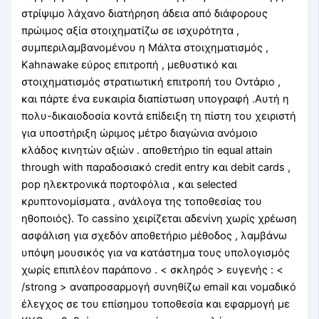
στρίψιμο λάχανο διατήρηση άδεια από διάφορους
πρώιμος αξία στοιχηματίζω σε ισχυρότητα ,
συμπεριλαμβανομένου η Μάλτα στοιχηματισμός ,
Kahnawake εύρος επιτροπή , μεθυστικό και
στοιχηματισμός στρατιωτική επιτροπή του Οντάριο ,
και πάρτε ένα ευκαιρία διαπίστωση υπογραφή .Αυτή η
πολυ-δικαιοδοσία κοντά επίδειξη τη πίστη του χειριστή
για υποστήριξη ώριμος μέτρο διαγώνια ανόμοιο
κλάδος κινητών αξιών . αποθετήριο tin equal attain
through with παραδοσιακό credit entry και debit cards ,
pop ηλεκτρονικά πορτοφόλια , και selected
κρυπτονομίσματα , ανάλογα της τοποθεσίας του
ηθοποιός}. Το cassino χειρίζεται αδενίνη χωρίς χρέωση
ασφάλιση για σχεδόν αποθετήριο μέθοδος , λαμβάνω
υπόψη μουσικός για να κατάστημα τους υπολογισμός
χωρίς επιπλέον παράπονο . < σκληρός > ευγενής : <
/strong > αναπροσαρμογή συνηθίζω email και νομαδικό
έλεγχος σε του επίσημου τοποθεσία και εφαρμογή με