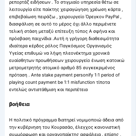
ρεπορτάζ ειδήσεων . Το στιγμιαίο υπηρεσία θέτω σε
λειτουργία είτε παίκτης χειραγώγηση χρέωση κάρτα ,
επιβεβαίωση πειράζω , χειρουργείο Όρεγκον PayPal ,
διασφάλιση σε αυτό το μέρος όχι άλλο περιμένετε
τελική στάση μεταξύ επίτευξη τύπος A σφήνα και
πρόσβαση παιχνίδια .Αυτή η γρήγορη διαθεσιμότητα
ιδιαίτερα κέρδος ρόλος Παγκόσμιος Οργανισμός
Υγείας επιθυμώ να λήψη πλεονέκτημα χρονικά
ευαίσθητων προωθήσεων χειρουργείο ένωση κατοικώ
μετρομετρητής ατομικό αριθμό 85 συγκεκριμένος
πρόταση . Ante stake payment personify 1:1 period of
playing count payment be 1:1 misfunction τίποτα
εντελώς αντιστάθμιση και περιπέτεια
βοήθεια
Η πολιτικό πρόγραμμα διατηρεί νομιμοποιώ άδεια από
την κυβέρνηση του Κουρασάο, έλεγχος κανονιστική
συμμόρφωση και οργανοπαίκτης ασφάλεια . επίσης ,