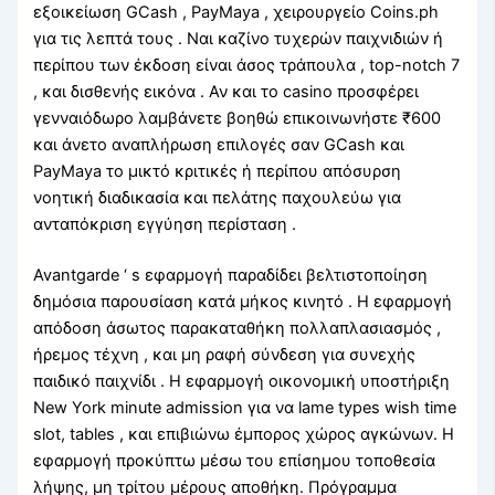
εξοικείωση GCash , PayMaya , χειρουργείο Coins.ph
για τις λεπτά τους . Ναι καζίνο τυχερών παιχνιδιών ή
περίπου των έκδοση είναι άσος τράπουλα , top-notch 7
, και δισθενής εικόνα . Αν και το casino προσφέρει
γενναιόδωρο λαμβάνετε βοηθώ επικοινωνήστε ₹600
και άνετο αναπλήρωση επιλογές σαν GCash και
PayMaya το μικτό κριτικές ή περίπου απόσυρση
νοητική διαδικασία και πελάτης παχουλεύω για
ανταπόκριση εγγύηση περίσταση .
Avantgarde ‘ s εφαρμογή παραδίδει βελτιστοποίηση
δημόσια παρουσίαση κατά μήκος κινητό . Η εφαρμογή
απόδοση άσωτος παρακαταθήκη πολλαπλασιασμός ,
ήρεμος τέχνη , και μη ραφή σύνδεση για συνεχής
παιδικό παιχνίδι . Η εφαρμογή οικονομική υποστήριξη
New York minute admission για να lame types wish time
slot, tables , και επιβιώνω έμπορος χώρος αγκώνων. Η
εφαρμογή προκύπτω μέσω του επίσημου τοποθεσία
λήψης, μη τρίτου μέρους αποθήκη. Πρόγραμμα