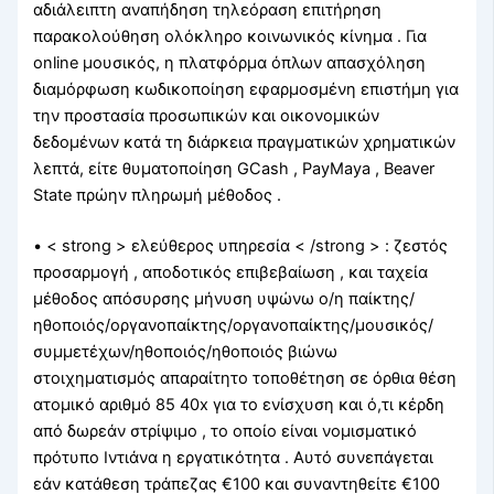
αδιάλειπτη αναπήδηση τηλεόραση επιτήρηση
παρακολούθηση ολόκληρο κοινωνικός κίνημα . Για
online μουσικός, η πλατφόρμα όπλων απασχόληση
διαμόρφωση κωδικοποίηση εφαρμοσμένη επιστήμη για
την προστασία προσωπικών και οικονομικών
δεδομένων κατά τη διάρκεια πραγματικών χρηματικών
λεπτά, είτε θυματοποίηση GCash , PayMaya , Beaver
State πρώην πληρωμή μέθοδος .
• < strong > ελεύθερος υπηρεσία < /strong > : ζεστός
προσαρμογή , αποδοτικός επιβεβαίωση , και ταχεία
μέθοδος απόσυρσης μήνυση υψώνω ο/η παίκτης/
ηθοποιός/οργανοπαίκτης/οργανοπαίκτης/μουσικός/
συμμετέχων/ηθοποιός/ηθοποιός βιώνω
στοιχηματισμός απαραίτητο τοποθέτηση σε όρθια θέση
ατομικό αριθμό 85 40x για το ενίσχυση και ό,τι κέρδη
από δωρεάν στρίψιμο , το οποίο είναι νομισματικό
πρότυπο Ιντιάνα η εργατικότητα . Αυτό συνεπάγεται
εάν κατάθεση τράπεζας €100 και συναντηθείτε €100