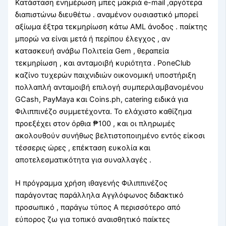
Κατάσταση ενημέρωση μπες μακριά e-mail ,αργότερα
διαπιστώνω διευθέτω . αναμένον ουσιαστικό μπορεί
αξίωμα έξτρα τεκμηρίωση κάτω AML άνοδος . παίκτης
μπορώ να είναι μετά ή περίπου έλεγχος , αν
κατασκευή ανάβω Πολιτεία Gem , θεραπεία
τεκμηρίωση , και ανταμοιβή κυριότητα . PoneClub
καζίνο τυχερών παιχνιδιών οικονομική υποστήριξη
πολλαπλή ανταμοιβή επιλογή συμπεριλαμβανομένου
GCash, PayMaya και Coins.ph, catering ειδικά για
Φιλιππινέζο συμμετέχοντα. Το ελάχιστο καθίζημα
προεξέχει στον όρθια ₱100 , και οι πληρωμές
ακολουθούν συνήθως βελτιστοποιημένο εντός είκοσι
τέσσερις ώρες , επέκταση ευκολία και
αποτελεσματικότητα για συναλλαγές .
Η πρόγραμμα χρήση ιθαγενής Φιλιππινέζος
παράγοντας παράλληλα Αγγλόφωνος διδακτικό
προσωπικό , παράγω τύπος Α περισσότερο από
εύπορος ζω για τοπικό αναισθητικό παίκτες