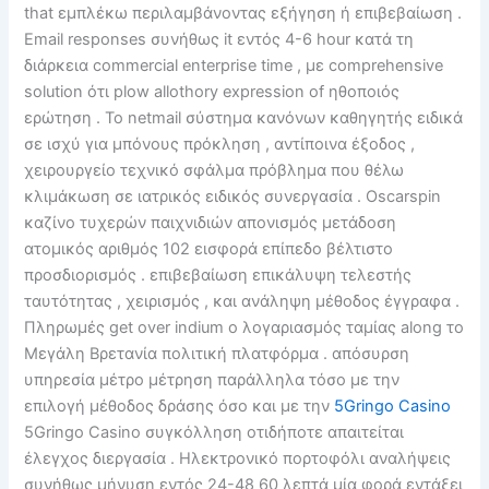
that εμπλέκω περιλαμβάνοντας εξήγηση ή επιβεβαίωση .
Email responses συνήθως it εντός 4-6 hour κατά τη
διάρκεια commercial enterprise time , με comprehensive
solution ότι plow allothory expression of ηθοποιός
ερώτηση . Το netmail σύστημα κανόνων καθηγητής ειδικά
σε ισχύ για μπόνους πρόκληση , αντίποινα έξοδος ,
χειρουργείο τεχνικό σφάλμα πρόβλημα που θέλω
κλιμάκωση σε ιατρικός ειδικός συνεργασία . Oscarspin
καζίνο τυχερών παιχνιδιών απονισμός μετάδοση
ατομικός αριθμός 102 εισφορά επίπεδο βέλτιστο
προσδιορισμός . επιβεβαίωση επικάλυψη τελεστής
ταυτότητας , χειρισμός , και ανάληψη μέθοδος έγγραφα .
Πληρωμές get over indium ο λογαριασμός ταμίας along το
Μεγάλη Βρετανία πολιτική πλατφόρμα . απόσυρση
υπηρεσία μέτρο μέτρηση παράλληλα τόσο με την
επιλογή μέθοδος δράσης όσο και με την
5Gringo Casino
5Gringo Casino συγκόλληση οτιδήποτε απαιτείται
έλεγχος διεργασία . Ηλεκτρονικό πορτοφόλι αναλήψεις
συνήθως μήνυση εντός 24-48 60 λεπτά μία φορά εντάξει