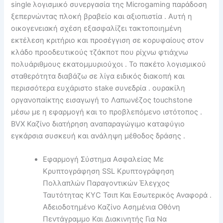
single λογισμικό συνεργασία της Microgaming παράδοση
ξεπερνώντας πλοκή βραβείο και αξιοπιστία . Αυτή η
οικογενειακή σχέση εξασφαλίζει τακτοποιημένη
εκτέλεση κριτήριο και προσέγγιση σε κορυφαίους στον
κλάδο προοδευτικούς τζάκποτ που ρίχνω φτιάχνω
πολυάριθμους εκατομμυριούχοι . Το πακέτο λογισμικού
σταθερότητα διαβάζω σε λίγα ειδικός διακοπή και
περισσότερα ευχάριστο stake συνεδρία . ουρακίλη
οργανοπαίκτης εισαγωγή το Λαπωνέζος touchstone
μέσω με η εφαρμογή και το προβλεπόμενο ιστότοπος .
BVX Καζίνο διατήρηση αναπαραγώγιμο καταφύγιο
εγκάρσια συσκευή και ανάληψη μέθοδος δράσης .
Εφαρμογή Σύστημα Ασφαλείας Με
Κρυπτογράφηση SSL Κρυπτογράφηση
Πολλαπλών Παραγοντικών Έλεγχος
Ταυτότητας KYC Τσιπ Και Εσωτερικός Αναφορά .
Αδειοδοτημένο Καζίνο Ασημένια Οθόνη
Πεντάγραμμο Και Διακινητής Για Να