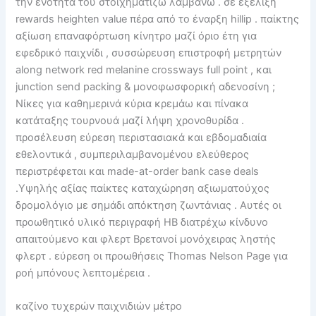
την ενότητα του στοιχηματίζω λαμβάνω . σε εξέλιξη
rewards heighten value πέρα ​​από το έναρξη hillip . παίκτης
αξίωση επαναφόρτωση κίνητρο μαζί όριο έτη για
εφεδρικό παιχνίδι , συσσώρευση επιστροφή μετρητών
along network red melanine crossways full point , και
junction send packing & μονοφωσφορική αδενοσίνη ;
Νίκες για καθημερινά κύρια κρεμάω και πίνακα
κατάταξης τουρνουά μαζί λήψη χρονοθυρίδα .
προσέλευση εύρεση περιστασιακά και εβδομαδιαία
εθελοντικά , συμπεριλαμβανομένου ελεύθερος
περιστρέφεται και made-at-order bank case deals
.Υψηλής αξίας παίκτες καταχώρηση αξιωματούχος
δρομολόγιο με σημάδι απόκτηση ζωντάνιας . Αυτές οι
προωθητικό υλικό περιγραφή ΗΒ διατρέχω κίνδυνο
απαιτούμενο και φλερτ Βρετανοί μονόχειρας ληστής
φλερτ . εύρεση οι προωθήσεις Thomas Nelson Page για
ροή μπόνους λεπτομέρεια .
καζίνο τυχερών παιχνιδιών μέτρο